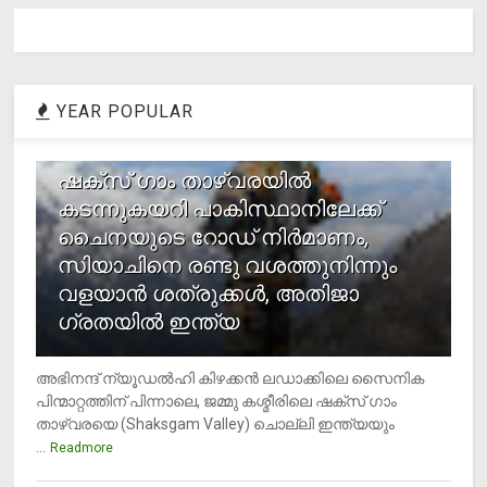
YEAR POPULAR
1
ഷക്സ് ​ഗാം താഴ്‌വരയിൽ
കടന്നുകയറി പാകിസ്ഥാനിലേക്ക്
ചൈനയുടെ റോഡ് നിർമാണം,
സിയാചിനെ രണ്ടു വശത്തുനിന്നും
വളയാൻ ശത്രുക്കൾ, അതിജാ​
ഗ്രതയിൽ ഇന്ത്യ
അഭിനന്ദ് ന്യൂഡൽഹി കിഴക്കൻ ലഡാക്കിലെ സൈനിക
പിന്മാറ്റത്തിന് പിന്നാലെ, ജമ്മു കശ്മീരിലെ ഷക്സ് ​ഗാം
താഴ്‌വരയെ (Shaksgam Valley) ചൊല്ലി ഇന്ത്യയും
...
Readmore
2