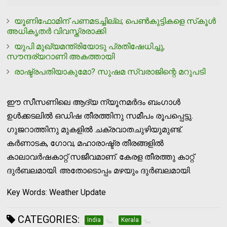
യൂണിഫോമിന് പണമടച്ചില്ല; പെണ്‍കുട്ടികളെ സ്‌കൂള്‍
അധികൃതര്‍ വിവസ്ത്രരാക്കി
യുപി മുഖ്യമന്ത്രിയോടു പ്രതിഷേധിച്ചു,
സൗന്ദര്യറാണി അകത്തായി
രാഷ്ട്രപതിയാകുമോ? സുഷമ സ്വരാജിന്റെ മറുപടി
ഈ സീസണിലെ ആദ്യ ന്യൂനമര്‍ദം ബംഗാള്‍
ഉള്‍ക്കടലില്‍ ഒഡിഷ തീരത്തിനു സമീപം രൂപപ്പെട്ടു.
ഗുജറാത്തിനു മുകളില്‍ ചക്രവാതചുഴിയുമുണ്ട്.
കര്‍ണാടക, ഗോവ, മഹാരാഷ്ട്ര തീരങ്ങളില്‍
കാലാവര്‍ഷകാറ്റ് സജീവമാണ്. കേരള തീരത്തു കാറ്റ്
ദുര്‍ബലമായി. അതോടൊപ്പം മഴയും ദുര്‍ബലമായി.
Key Words: Weather Update
CATEGORIES:
India
Kerala