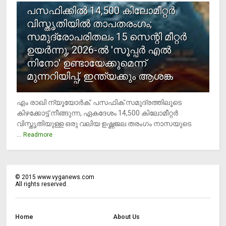
പസഫിക്കില്‍ 14,500 കിലോമീറ്റര്‍
വിസ്തൃതിയില്‍ താപതരംഗം;
സമുദ്രോപരിതലം 15 സെന്റി മീറ്റര്‍
ഉയര്‍ന്നു, 2026-ല്‍ 'സൂപ്പര്‍ എല്‍
നിനോ' ഉണ്ടായേക്കുമെന്ന്
മുന്നറിയിപ്പ്, ഇന്ത്യക്കും ആശങ്ക
എം രാഖി ന്യൂയോര്‍ക്: പസഫിക് സമുദ്രത്തിലൂടെ
കിഴക്കോട്ട് നീങ്ങുന്ന, ഏകദേശം 14,500 കിലോമീറ്റര്‍
വിസ്തൃതിയുള്ള ഒരു വലിയ ഉഷ്ണജല തരംഗം നാസയുടെ
...
Readmore
©
2015
www.vyganews.com
All rights reserved.
Home
About Us