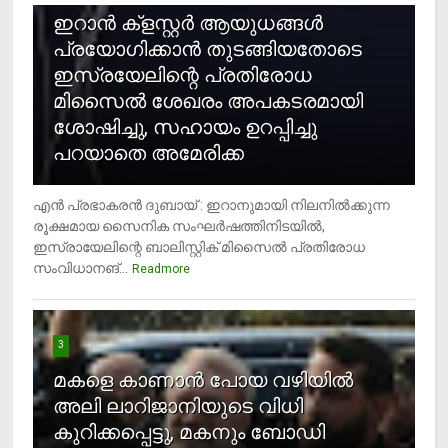
ഇറാന്‍ ക്‌ളസ്റ്റര്‍ ആയുധങ്ങള്‍
പ്രയോഗിക്കാന്‍ തുടങ്ങിയതോടെ
ഇസ്രയേലിന്റെ പ്രതിരോധ
മിസൈല്‍ ശേഖരം അപകടരമായി
ശോഷിച്ചു, സഹായം ഉറപ്പിച്ചു
പറയാതെ അമേരിക്ക
എന്‍ പ്രഭാകരന്‍ ദുബായ് : ഇറാനുമായി നിലനില്‍ക്കുന്ന
രൂക്ഷമായ സൈനിക സംഘര്‍ഷത്തിനിടയില്‍,
ഇസ്രായേലിന്റെ ബാലിസ്റ്റിക് മിസൈല്‍ പ്രതിരോധ
സംവിധാനങ്...
Readmore
3
മകളെ കാണാന്‍ പോയ വഴിയില്‍
അലി ലാറിജാനിയുടെ വിധി
കുറിക്കപ്പെട്ടു, മകനും ബോഡി