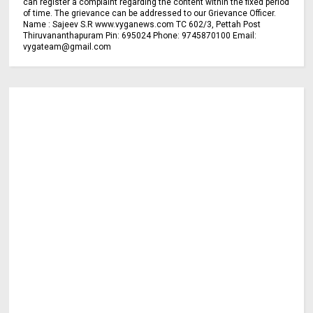
can register a complaint regarding the content within the fixed period
of time. The grievance can be addressed to our Grievance Officer.
Name : Sajeev S.R www.vyganews.com TC 602/3, Pettah Post
Thiruvananthapuram Pin: 695024 Phone: 9745870100 Email:
vygateam@gmail.com