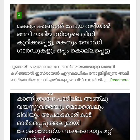
3
മകളെ കാണാന്‍ പോയ വഴിയില്‍
അലി ലാറിജാനിയുടെ വിധി
കുറിക്കപ്പെട്ടു, മകനും ബോഡി
ഗാര്‍ഡുകളും ഒപ്പം കൊല്ലപ്പെട്ടു
ദുബായ് : പരമോന്നത നേതാവ് അയത്തൊള്ള ഖമേനി
കഴിഞ്ഞാല്‍ ഇസ്രയേല്‍ ഏറ്റവുമധികം നോട്ടമിട്ടിരുന്ന അലി
ലാറിജാനിയെ വധിച്ചത് മകളുടെ വീട് സന്ദര്‍ശിച്ച ...
4
Readmore
രണ്ടു വയസ്സില്‍ താഴെ സ്‌ക്രീന്‍
കാണിക്കാനേ പാടില്ല, അഞ്ചു
വയസ്സുവരെയും മൊബൈലും
ടിവിയും അപകടകാരികള്‍:
ഓര്‍മപ്പെടുത്തലുമായി
ലോകാരോഗ്യ സംഘടനയും മറ്റ്
ഏജന്‍സികളും