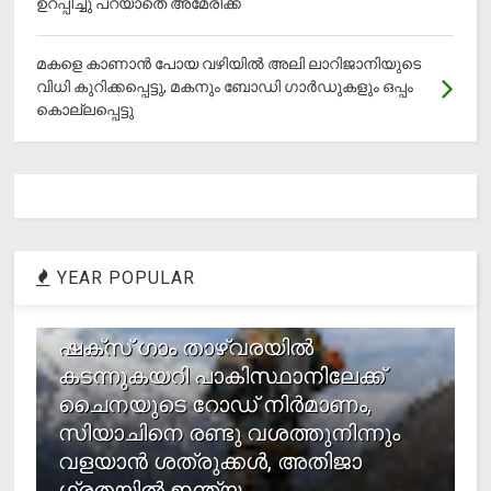
ഉറപ്പിച്ചു പറയാതെ അമേരിക്ക
മകളെ കാണാന്‍ പോയ വഴിയില്‍ അലി ലാറിജാനിയുടെ
വിധി കുറിക്കപ്പെട്ടു, മകനും ബോഡി ഗാര്‍ഡുകളും ഒപ്പം
കൊല്ലപ്പെട്ടു
YEAR POPULAR
1
ഷക്സ് ​ഗാം താഴ്‌വരയിൽ
കടന്നുകയറി പാകിസ്ഥാനിലേക്ക്
ചൈനയുടെ റോഡ് നിർമാണം,
സിയാചിനെ രണ്ടു വശത്തുനിന്നും
വളയാൻ ശത്രുക്കൾ, അതിജാ​
ഗ്രതയിൽ ഇന്ത്യ