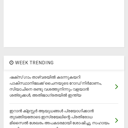
WEEK TRENDING
ഷക്സ് ​ഗാം താഴ്‌വരയിൽ കടന്നുകയറി
പാകിസ്ഥാനിലേക്ക് ചൈനയുടെ റോഡ് നിർമാണം,
സിയാചിനെ രണ്ടു വശത്തുനിന്നും വളയാൻ
ശത്രുക്കൾ, അതിജാ​ഗ്രതയിൽ ഇന്ത്യ
ഇറാന്‍ ക്‌ളസ്റ്റര്‍ ആയുധങ്ങള്‍ പ്രയോഗിക്കാന്‍
തുടങ്ങിയതോടെ ഇസ്രയേലിന്റെ പ്രതിരോധ
മിസൈല്‍ ശേഖരം അപകടരമായി ശോഷിച്ചു, സഹായം