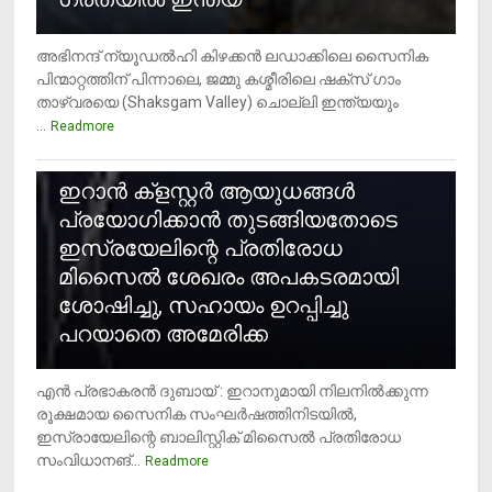
അഭിനന്ദ് ന്യൂഡൽഹി കിഴക്കൻ ലഡാക്കിലെ സൈനിക
പിന്മാറ്റത്തിന് പിന്നാലെ, ജമ്മു കശ്മീരിലെ ഷക്സ് ​ഗാം
താഴ്‌വരയെ (Shaksgam Valley) ചൊല്ലി ഇന്ത്യയും
...
Readmore
2
ഇറാന്‍ ക്‌ളസ്റ്റര്‍ ആയുധങ്ങള്‍
പ്രയോഗിക്കാന്‍ തുടങ്ങിയതോടെ
ഇസ്രയേലിന്റെ പ്രതിരോധ
മിസൈല്‍ ശേഖരം അപകടരമായി
ശോഷിച്ചു, സഹായം ഉറപ്പിച്ചു
പറയാതെ അമേരിക്ക
എന്‍ പ്രഭാകരന്‍ ദുബായ് : ഇറാനുമായി നിലനില്‍ക്കുന്ന
രൂക്ഷമായ സൈനിക സംഘര്‍ഷത്തിനിടയില്‍,
ഇസ്രായേലിന്റെ ബാലിസ്റ്റിക് മിസൈല്‍ പ്രതിരോധ
സംവിധാനങ്...
Readmore