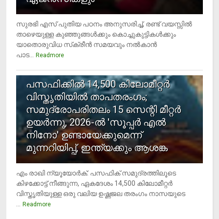
സുരഭി എസ് പുതിയ പഠനം അനുസരിച്ച്, രണ്ട് വയസ്സില്‍
താഴെയുള്ള കുഞ്ഞുങ്ങള്‍ക്കും കൊച്ചുകുട്ടികള്‍ക്കും
യാതൊരുവിധ സ്‌ക്രീന്‍ സമയവും നല്‍കാന്‍
പാട...
Readmore
5
പസഫിക്കില്‍ 14,500 കിലോമീറ്റര്‍
വിസ്തൃതിയില്‍ താപതരംഗം;
സമുദ്രോപരിതലം 15 സെന്റി മീറ്റര്‍
ഉയര്‍ന്നു, 2026-ല്‍ 'സൂപ്പര്‍ എല്‍
നിനോ' ഉണ്ടായേക്കുമെന്ന്
മുന്നറിയിപ്പ്, ഇന്ത്യക്കും ആശങ്ക
എം രാഖി ന്യൂയോര്‍ക്: പസഫിക് സമുദ്രത്തിലൂടെ
കിഴക്കോട്ട് നീങ്ങുന്ന, ഏകദേശം 14,500 കിലോമീറ്റര്‍
വിസ്തൃതിയുള്ള ഒരു വലിയ ഉഷ്ണജല തരംഗം നാസയുടെ
...
Readmore