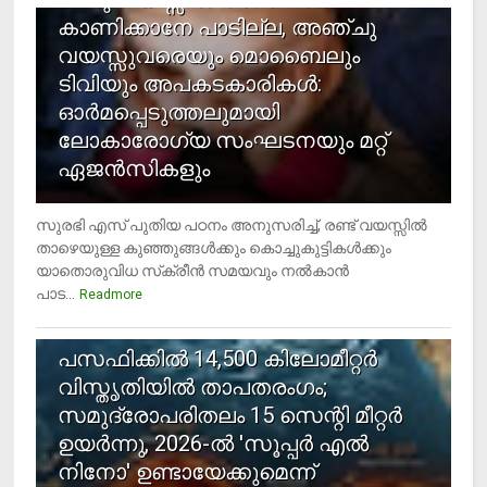
കാണിക്കാനേ പാടില്ല, അഞ്ചു
വയസ്സുവരെയും മൊബൈലും
ടിവിയും അപകടകാരികള്‍:
ഓര്‍മപ്പെടുത്തലുമായി
ലോകാരോഗ്യ സംഘടനയും മറ്റ്
ഏജന്‍സികളും
സുരഭി എസ് പുതിയ പഠനം അനുസരിച്ച്, രണ്ട് വയസ്സില്‍
താഴെയുള്ള കുഞ്ഞുങ്ങള്‍ക്കും കൊച്ചുകുട്ടികള്‍ക്കും
യാതൊരുവിധ സ്‌ക്രീന്‍ സമയവും നല്‍കാന്‍
പാട...
Readmore
5
പസഫിക്കില്‍ 14,500 കിലോമീറ്റര്‍
വിസ്തൃതിയില്‍ താപതരംഗം;
സമുദ്രോപരിതലം 15 സെന്റി മീറ്റര്‍
ഉയര്‍ന്നു, 2026-ല്‍ 'സൂപ്പര്‍ എല്‍
നിനോ' ഉണ്ടായേക്കുമെന്ന്