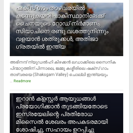
ഷക്സ് ​ഗാം താഴ്‌വരയിൽ
കടന്നുകയറി പാകിസ്ഥാനിലേക്ക്
ചൈനയുടെ റോഡ് നിർമാണം,
സിയാചിനെ രണ്ടു വശത്തുനിന്നും
വളയാൻ ശത്രുക്കൾ, അതിജാ​
ഗ്രതയിൽ ഇന്ത്യ
അഭിനന്ദ് ന്യൂഡൽഹി കിഴക്കൻ ലഡാക്കിലെ സൈനിക
പിന്മാറ്റത്തിന് പിന്നാലെ, ജമ്മു കശ്മീരിലെ ഷക്സ് ​ഗാം
താഴ്‌വരയെ (Shaksgam Valley) ചൊല്ലി ഇന്ത്യയും
...
Readmore
2
ഇറാന്‍ ക്‌ളസ്റ്റര്‍ ആയുധങ്ങള്‍
പ്രയോഗിക്കാന്‍ തുടങ്ങിയതോടെ
ഇസ്രയേലിന്റെ പ്രതിരോധ
മിസൈല്‍ ശേഖരം അപകടരമായി
ശോഷിച്ചു, സഹായം ഉറപ്പിച്ചു