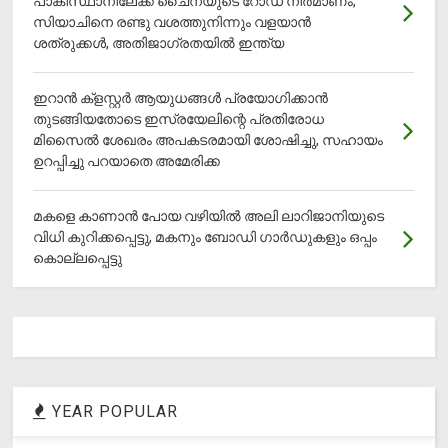
പാകിസ്ഥാനിലേക്ക് ചൈനയുടെ റോഡ് നിർമാണം,
സിയാചിനെ രണ്ടു വശത്തുനിന്നും വളയാൻ
ശത്രുക്കൾ, അതിജാ​ഗ്രതയിൽ ഇന്ത്യ
ഇറാന്‍ ക്‌ളസ്റ്റര്‍ ആയുധങ്ങള്‍ പ്രയോഗിക്കാന്‍
തുടങ്ങിയതോടെ ഇസ്രയേലിന്റെ പ്രതിരോധ
മിസൈല്‍ ശേഖരം അപകടരമായി ശോഷിച്ചു, സഹായം
ഉറപ്പിച്ചു പറയാതെ അമേരിക്ക
മകളെ കാണാന്‍ പോയ വഴിയില്‍ അലി ലാറിജാനിയുടെ
വിധി കുറിക്കപ്പെട്ടു, മകനും ബോഡി ഗാര്‍ഡുകളും ഒപ്പം
കൊല്ലപ്പെട്ടു
YEAR POPULAR
1