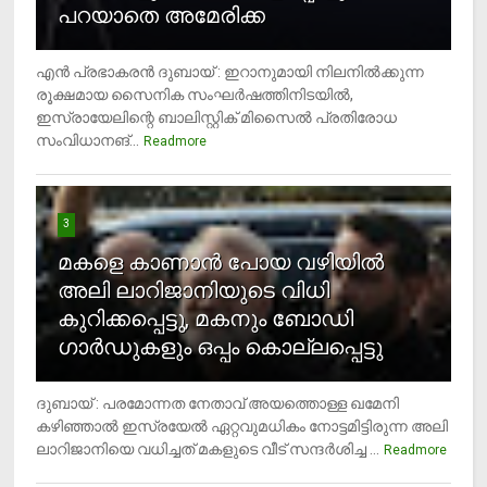
പറയാതെ അമേരിക്ക
എന്‍ പ്രഭാകരന്‍ ദുബായ് : ഇറാനുമായി നിലനില്‍ക്കുന്ന
രൂക്ഷമായ സൈനിക സംഘര്‍ഷത്തിനിടയില്‍,
ഇസ്രായേലിന്റെ ബാലിസ്റ്റിക് മിസൈല്‍ പ്രതിരോധ
സംവിധാനങ്...
Readmore
3
മകളെ കാണാന്‍ പോയ വഴിയില്‍
അലി ലാറിജാനിയുടെ വിധി
കുറിക്കപ്പെട്ടു, മകനും ബോഡി
ഗാര്‍ഡുകളും ഒപ്പം കൊല്ലപ്പെട്ടു
ദുബായ് : പരമോന്നത നേതാവ് അയത്തൊള്ള ഖമേനി
കഴിഞ്ഞാല്‍ ഇസ്രയേല്‍ ഏറ്റവുമധികം നോട്ടമിട്ടിരുന്ന അലി
ലാറിജാനിയെ വധിച്ചത് മകളുടെ വീട് സന്ദര്‍ശിച്ച ...
4
Readmore
രണ്ടു വയസ്സില്‍ താഴെ സ്‌ക്രീന്‍