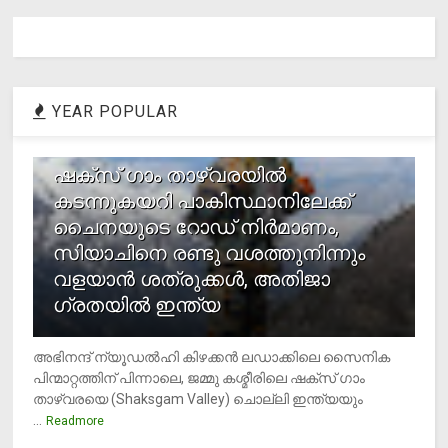
YEAR POPULAR
1
ഷക്സ് ​ഗാം താഴ്‌വരയിൽ
കടന്നുകയറി പാകിസ്ഥാനിലേക്ക്
ചൈനയുടെ റോഡ് നിർമാണം,
സിയാചിനെ രണ്ടു വശത്തുനിന്നും
വളയാൻ ശത്രുക്കൾ, അതിജാ​
ഗ്രതയിൽ ഇന്ത്യ
അഭിനന്ദ് ന്യൂഡൽഹി കിഴക്കൻ ലഡാക്കിലെ സൈനിക
പിന്മാറ്റത്തിന് പിന്നാലെ, ജമ്മു കശ്മീരിലെ ഷക്സ് ​ഗാം
താഴ്‌വരയെ (Shaksgam Valley) ചൊല്ലി ഇന്ത്യയും
...
Readmore
2