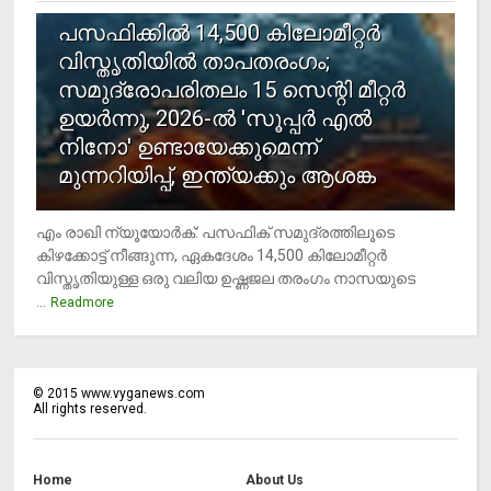
പസഫിക്കില്‍ 14,500 കിലോമീറ്റര്‍
വിസ്തൃതിയില്‍ താപതരംഗം;
സമുദ്രോപരിതലം 15 സെന്റി മീറ്റര്‍
ഉയര്‍ന്നു, 2026-ല്‍ 'സൂപ്പര്‍ എല്‍
നിനോ' ഉണ്ടായേക്കുമെന്ന്
മുന്നറിയിപ്പ്, ഇന്ത്യക്കും ആശങ്ക
എം രാഖി ന്യൂയോര്‍ക്: പസഫിക് സമുദ്രത്തിലൂടെ
കിഴക്കോട്ട് നീങ്ങുന്ന, ഏകദേശം 14,500 കിലോമീറ്റര്‍
വിസ്തൃതിയുള്ള ഒരു വലിയ ഉഷ്ണജല തരംഗം നാസയുടെ
...
Readmore
©
2015
www.vyganews.com
All rights reserved.
Home
About Us