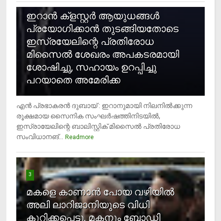
ഇറാന്‍ ക്‌ളസ്റ്റര്‍ ആയുധങ്ങള്‍
പ്രയോഗിക്കാന്‍ തുടങ്ങിയതോടെ
ഇസ്രയേലിന്റെ പ്രതിരോധ
മിസൈല്‍ ശേഖരം അപകടരമായി
ശോഷിച്ചു, സഹായം ഉറപ്പിച്ചു
പറയാതെ അമേരിക്ക
എന്‍ പ്രഭാകരന്‍ ദുബായ് : ഇറാനുമായി നിലനില്‍ക്കുന്ന
രൂക്ഷമായ സൈനിക സംഘര്‍ഷത്തിനിടയില്‍,
ഇസ്രായേലിന്റെ ബാലിസ്റ്റിക് മിസൈല്‍ പ്രതിരോധ
സംവിധാനങ്...
Readmore
3
മകളെ കാണാന്‍ പോയ വഴിയില്‍
അലി ലാറിജാനിയുടെ വിധി
കുറിക്കപ്പെട്ടു, മകനും ബോഡി