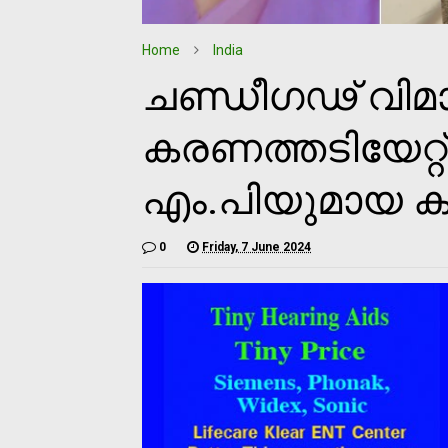
Home
India
ചണ്ഡീഗഢ് വിമാന
കരണത്തടിയേറ്റ്
എം.പിയുമായ കങ
0
Friday, 7 June 2024