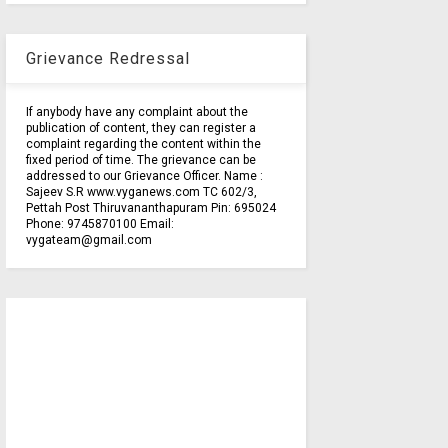
Grievance Redressal
If anybody have any complaint about the
publication of content, they can register a
complaint regarding the content within the
fixed period of time. The grievance can be
addressed to our Grievance Officer. Name :
Sajeev S.R www.vyganews.com TC 602/3,
Pettah Post Thiruvananthapuram Pin: 695024
Phone: 9745870100 Email:
vygateam@gmail.com