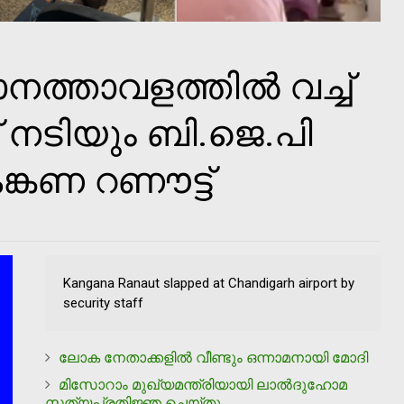
ത്താവളത്തില്‍ വച്ച്
 നടിയും ബി.ജെ.പി
്കണ റണൗട്ട്
Kangana Ranaut slapped at Chandigarh airport by
security staff
ലോക നേതാക്കളില്‍ വീണ്ടും ഒന്നാമനായി മോദി
മിസോറാം മുഖ്യമന്ത്രിയായി ലാല്‍ദുഹോമ
സത്യപ്രതിജ്ഞ ചെയ്തു