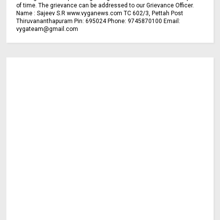
of time. The grievance can be addressed to our Grievance Officer.
Name : Sajeev S.R www.vyganews.com TC 602/3, Pettah Post
Thiruvananthapuram Pin: 695024 Phone: 9745870100 Email:
vygateam@gmail.com