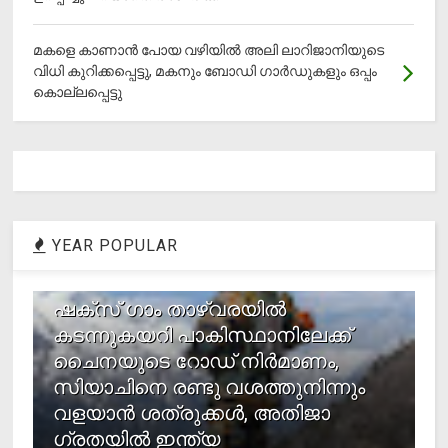
മകളെ കാണാന്‍ പോയ വഴിയില്‍ അലി ലാറിജാനിയുടെ
വിധി കുറിക്കപ്പെട്ടു, മകനും ബോഡി ഗാര്‍ഡുകളും ഒപ്പം
കൊല്ലപ്പെട്ടു
YEAR POPULAR
1
ഷക്സ് ​ഗാം താഴ്‌വരയിൽ
കടന്നുകയറി പാകിസ്ഥാനിലേക്ക്
ചൈനയുടെ റോഡ് നിർമാണം,
സിയാചിനെ രണ്ടു വശത്തുനിന്നും
വളയാൻ ശത്രുക്കൾ, അതിജാ​
ഗ്രതയിൽ ഇന്ത്യ