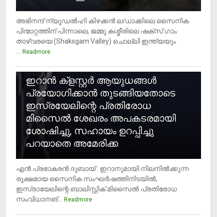
അഭിനന്ദ് ന്യൂഡൽഹി കിഴക്കൻ ലഡാക്കിലെ സൈനിക
പിന്മാറ്റത്തിന് പിന്നാലെ, ജമ്മു കശ്മീരിലെ ഷക്സ് ​ഗാം
താഴ്‌വരയെ (Shaksgam Valley) ചൊല്ലി ഇന്ത്യയും
...
Readmore
2
ഇറാന്‍ ക്‌ളസ്റ്റര്‍ ആയുധങ്ങള്‍
പ്രയോഗിക്കാന്‍ തുടങ്ങിയതോടെ
ഇസ്രയേലിന്റെ പ്രതിരോധ
മിസൈല്‍ ശേഖരം അപകടരമായി
ശോഷിച്ചു, സഹായം ഉറപ്പിച്ചു
പറയാതെ അമേരിക്ക
എന്‍ പ്രഭാകരന്‍ ദുബായ് : ഇറാനുമായി നിലനില്‍ക്കുന്ന
രൂക്ഷമായ സൈനിക സംഘര്‍ഷത്തിനിടയില്‍,
ഇസ്രായേലിന്റെ ബാലിസ്റ്റിക് മിസൈല്‍ പ്രതിരോധ
സംവിധാനങ്...
Readmore