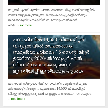
സുരഭി എസ് പുതിയ പഠനം അനുസരിച്ച്, രണ്ട് വയസ്സില്‍
താഴെയുള്ള കുഞ്ഞുങ്ങള്‍ക്കും കൊച്ചുകുട്ടികള്‍ക്കും
യാതൊരുവിധ സ്‌ക്രീന്‍ സമയവും നല്‍കാന്‍
പാട...
Readmore
5
പസഫിക്കില്‍ 14,500 കിലോമീറ്റര്‍
വിസ്തൃതിയില്‍ താപതരംഗം;
സമുദ്രോപരിതലം 15 സെന്റി മീറ്റര്‍
ഉയര്‍ന്നു, 2026-ല്‍ 'സൂപ്പര്‍ എല്‍
നിനോ' ഉണ്ടായേക്കുമെന്ന്
മുന്നറിയിപ്പ്, ഇന്ത്യക്കും ആശങ്ക
എം രാഖി ന്യൂയോര്‍ക്: പസഫിക് സമുദ്രത്തിലൂടെ
കിഴക്കോട്ട് നീങ്ങുന്ന, ഏകദേശം 14,500 കിലോമീറ്റര്‍
വിസ്തൃതിയുള്ള ഒരു വലിയ ഉഷ്ണജല തരംഗം നാസയുടെ
...
Readmore