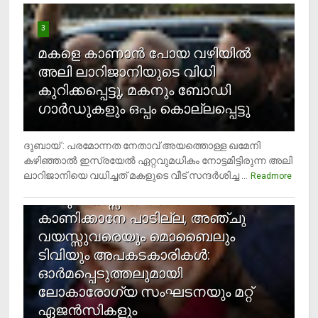
3
മകളെ കാണാന്‍ പോയ വഴിയില്‍
അലി ലാറിജാനിയുടെ വിധി
കുറിക്കപ്പെട്ടു, മകനും ബോഡി
ഗാര്‍ഡുകളും ഒപ്പം കൊല്ലപ്പെട്ടു
ദുബായ് : പരമോന്നത നേതാവ് അയത്തൊള്ള ഖമേനി
കഴിഞ്ഞാല്‍ ഇസ്രയേല്‍ ഏറ്റവുമധികം നോട്ടമിട്ടിരുന്ന അലി
ലാറിജാനിയെ വധിച്ചത് മകളുടെ വീട് സന്ദര്‍ശിച്ച ...
4
Readmore
രണ്ടു വയസ്സില്‍ താഴെ സ്‌ക്രീന്‍
കാണിക്കാനേ പാടില്ല, അഞ്ചു
വയസ്സുവരെയും മൊബൈലും
ടിവിയും അപകടകാരികള്‍:
ഓര്‍മപ്പെടുത്തലുമായി
ലോകാരോഗ്യ സംഘടനയും മറ്റ്
ഏജന്‍സികളും