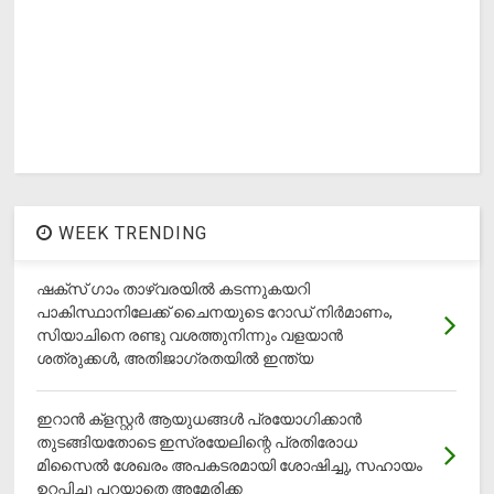
WEEK TRENDING
ഷക്സ് ​ഗാം താഴ്‌വരയിൽ കടന്നുകയറി
പാകിസ്ഥാനിലേക്ക് ചൈനയുടെ റോഡ് നിർമാണം,
സിയാചിനെ രണ്ടു വശത്തുനിന്നും വളയാൻ
ശത്രുക്കൾ, അതിജാ​ഗ്രതയിൽ ഇന്ത്യ
ഇറാന്‍ ക്‌ളസ്റ്റര്‍ ആയുധങ്ങള്‍ പ്രയോഗിക്കാന്‍
തുടങ്ങിയതോടെ ഇസ്രയേലിന്റെ പ്രതിരോധ
മിസൈല്‍ ശേഖരം അപകടരമായി ശോഷിച്ചു, സഹായം
ഉറപ്പിച്ചു പറയാതെ അമേരിക്ക