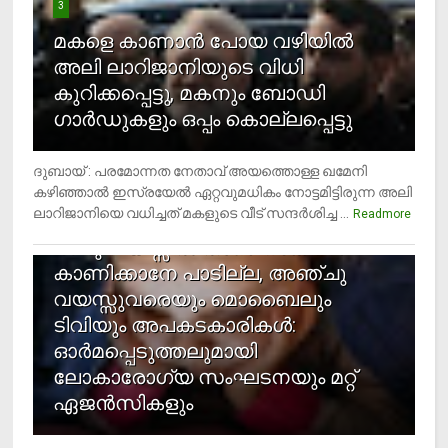
3
മകളെ കാണാന്‍ പോയ വഴിയില്‍
അലി ലാറിജാനിയുടെ വിധി
കുറിക്കപ്പെട്ടു, മകനും ബോഡി
ഗാര്‍ഡുകളും ഒപ്പം കൊല്ലപ്പെട്ടു
ദുബായ് : പരമോന്നത നേതാവ് അയത്തൊള്ള ഖമേനി
കഴിഞ്ഞാല്‍ ഇസ്രയേല്‍ ഏറ്റവുമധികം നോട്ടമിട്ടിരുന്ന അലി
ലാറിജാനിയെ വധിച്ചത് മകളുടെ വീട് സന്ദര്‍ശിച്ച ...
4
Readmore
രണ്ടു വയസ്സില്‍ താഴെ സ്‌ക്രീന്‍
കാണിക്കാനേ പാടില്ല, അഞ്ചു
വയസ്സുവരെയും മൊബൈലും
ടിവിയും അപകടകാരികള്‍:
ഓര്‍മപ്പെടുത്തലുമായി
ലോകാരോഗ്യ സംഘടനയും മറ്റ്
ഏജന്‍സികളും