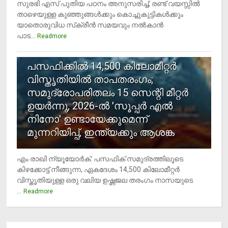
സുരഭി എസ് പുതിയ പഠനം അനുസരിച്ച്, രണ്ട് വയസ്സില്‍
താഴെയുള്ള കുഞ്ഞുങ്ങള്‍ക്കും കൊച്ചുകുട്ടികള്‍ക്കും
യാതൊരുവിധ സ്‌ക്രീന്‍ സമയവും നല്‍കാന്‍
പാട...
Readmore
5
പസഫിക്കില്‍ 14,500 കിലോമീറ്റര്‍
വിസ്തൃതിയില്‍ താപതരംഗം;
സമുദ്രോപരിതലം 15 സെന്റി മീറ്റര്‍
ഉയര്‍ന്നു, 2026-ല്‍ 'സൂപ്പര്‍ എല്‍
നിനോ' ഉണ്ടായേക്കുമെന്ന്
മുന്നറിയിപ്പ്, ഇന്ത്യക്കും ആശങ്ക
എം രാഖി ന്യൂയോര്‍ക്: പസഫിക് സമുദ്രത്തിലൂടെ
കിഴക്കോട്ട് നീങ്ങുന്ന, ഏകദേശം 14,500 കിലോമീറ്റര്‍
വിസ്തൃതിയുള്ള ഒരു വലിയ ഉഷ്ണജല തരംഗം നാസയുടെ
...
Readmore