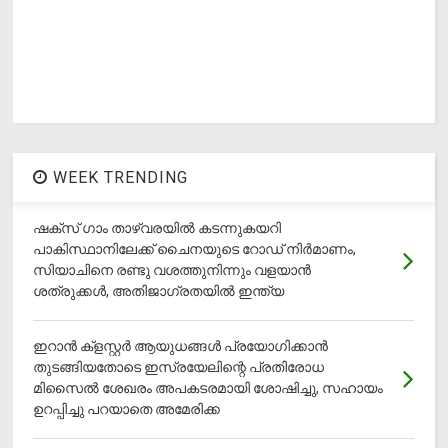
WEEK TRENDING
ഷക്സ് ​ഗാം താഴ്‌വരയിൽ കടന്നുകയറി
പാകിസ്ഥാനിലേക്ക് ചൈനയുടെ റോഡ് നിർമാണം,
സിയാചിനെ രണ്ടു വശത്തുനിന്നും വളയാൻ
ശത്രുക്കൾ, അതിജാ​ഗ്രതയിൽ ഇന്ത്യ
ഇറാന്‍ ക്‌ളസ്റ്റര്‍ ആയുധങ്ങള്‍ പ്രയോഗിക്കാന്‍
തുടങ്ങിയതോടെ ഇസ്രയേലിന്റെ പ്രതിരോധ
മിസൈല്‍ ശേഖരം അപകടരമായി ശോഷിച്ചു, സഹായം
ഉറപ്പിച്ചു പറയാതെ അമേരിക്ക