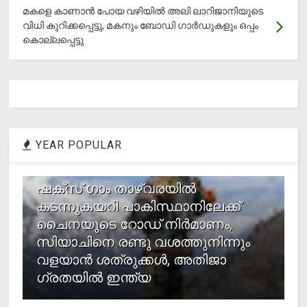
മകളെ കാണാന്‍ പോയ വഴിയില്‍ അലി ലാറിജാനിയുടെ
വിധി കുറിക്കപ്പെട്ടു, മകനും ബോഡി ഗാര്‍ഡുകളും ഒപ്പം
കൊല്ലപ്പെട്ടു
YEAR POPULAR
1
ഷക്സ് ​ഗാം താഴ്‌വരയിൽ
കടന്നുകയറി പാകിസ്ഥാനിലേക്ക്
ചൈനയുടെ റോഡ് നിർമാണം,
സിയാചിനെ രണ്ടു വശത്തുനിന്നും
വളയാൻ ശത്രുക്കൾ, അതിജാ​
ഗ്രതയിൽ ഇന്ത്യ