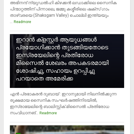
അഭിനന്ദ് ന്യൂഡൽഹി കിഴക്കൻ ലഡാക്കിലെ സൈനിക
പിന്മാറ്റത്തിന് പിന്നാലെ, ജമ്മു കശ്മീരിലെ ഷക്സ് ​ഗാം
താഴ്‌വരയെ (Shaksgam Valley) ചൊല്ലി ഇന്ത്യയും
...
Readmore
2
ഇറാന്‍ ക്‌ളസ്റ്റര്‍ ആയുധങ്ങള്‍
പ്രയോഗിക്കാന്‍ തുടങ്ങിയതോടെ
ഇസ്രയേലിന്റെ പ്രതിരോധ
മിസൈല്‍ ശേഖരം അപകടരമായി
ശോഷിച്ചു, സഹായം ഉറപ്പിച്ചു
പറയാതെ അമേരിക്ക
എന്‍ പ്രഭാകരന്‍ ദുബായ് : ഇറാനുമായി നിലനില്‍ക്കുന്ന
രൂക്ഷമായ സൈനിക സംഘര്‍ഷത്തിനിടയില്‍,
ഇസ്രായേലിന്റെ ബാലിസ്റ്റിക് മിസൈല്‍ പ്രതിരോധ
സംവിധാനങ്...
Readmore