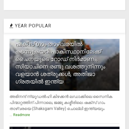
YEAR POPULAR
1
ഷക്സ് ​ഗാം താഴ്‌വരയിൽ
കടന്നുകയറി പാകിസ്ഥാനിലേക്ക്
ചൈനയുടെ റോഡ് നിർമാണം,
സിയാചിനെ രണ്ടു വശത്തുനിന്നും
വളയാൻ ശത്രുക്കൾ, അതിജാ​
ഗ്രതയിൽ ഇന്ത്യ
അഭിനന്ദ് ന്യൂഡൽഹി കിഴക്കൻ ലഡാക്കിലെ സൈനിക
പിന്മാറ്റത്തിന് പിന്നാലെ, ജമ്മു കശ്മീരിലെ ഷക്സ് ​ഗാം
താഴ്‌വരയെ (Shaksgam Valley) ചൊല്ലി ഇന്ത്യയും
...
Readmore
2