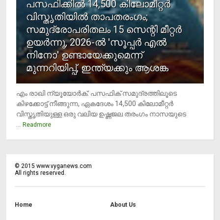
പസഫിക്കില്‍ 14,500 കിലോമീറ്റര്‍
വിസ്തൃതിയില്‍ താപതരംഗം;
സമുദ്രോപരിതലം 15 സെന്റി മീറ്റര്‍
ഉയര്‍ന്നു, 2026-ല്‍ 'സൂപ്പര്‍ എല്‍
നിനോ' ഉണ്ടായേക്കുമെന്ന്
മുന്നറിയിപ്പ്, ഇന്ത്യക്കും ആശങ്ക
എം രാഖി ന്യൂയോര്‍ക്: പസഫിക് സമുദ്രത്തിലൂടെ
കിഴക്കോട്ട് നീങ്ങുന്ന, ഏകദേശം 14,500 കിലോമീറ്റര്‍
വിസ്തൃതിയുള്ള ഒരു വലിയ ഉഷ്ണജല തരംഗം നാസയുടെ
...
Readmore
©
2015
www.vyganews.com
All rights reserved.
Home
About Us