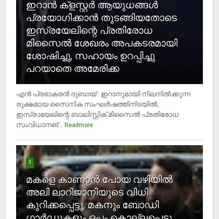
ഇറാന്‍ ക്‌ളസ്റ്റര്‍ ആയുധങ്ങള്‍
പ്രയോഗിക്കാന്‍ തുടങ്ങിയതോടെ
ഇസ്രയേലിന്റെ പ്രതിരോധ
മിസൈല്‍ ശേഖരം അപകടരമായി
ശോഷിച്ചു, സഹായം ഉറപ്പിച്ചു
പറയാതെ അമേരിക്ക
എന്‍ പ്രഭാകരന്‍ ദുബായ് : ഇറാനുമായി നിലനില്‍ക്കുന്ന
രൂക്ഷമായ സൈനിക സംഘര്‍ഷത്തിനിടയില്‍,
ഇസ്രായേലിന്റെ ബാലിസ്റ്റിക് മിസൈല്‍ പ്രതിരോധ
സംവിധാനങ്...
Readmore
3
മകളെ കാണാന്‍ പോയ വഴിയില്‍
അലി ലാറിജാനിയുടെ വിധി
കുറിക്കപ്പെട്ടു, മകനും ബോഡി
ഗാര്‍ഡുകളും ഒപ്പം കൊല്ലപ്പെട്ടു