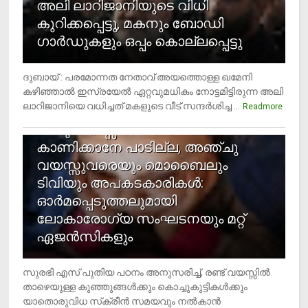
അലി ലാറിജാനിയുടെ വിധി
കുറിക്കപ്പെട്ടു, മകനും ബോഡി
ഗാര്‍ഡുകളും ഒപ്പം കൊല്ലപ്പെട്ടു
ദുബായ് : പരമോന്നത നേതാവ് അയത്തൊള്ള ഖമേനി
കഴിഞ്ഞാല്‍ ഇസ്രയേല്‍ ഏറ്റവുമധികം നോട്ടമിട്ടിരുന്ന അലി
ലാറിജാനിയെ വധിച്ചത് മകളുടെ വീട് സന്ദര്‍ശിച്ച ...
4
Readmore
രണ്ടു വയസ്സില്‍ താഴെ സ്‌ക്രീന്‍
കാണിക്കാനേ പാടില്ല, അഞ്ചു
വയസ്സുവരെയും മൊബൈലും
ടിവിയും അപകടകാരികള്‍:
ഓര്‍മപ്പെടുത്തലുമായി
ലോകാരോഗ്യ സംഘടനയും മറ്റ്
ഏജന്‍സികളും
സുരഭി എസ് പുതിയ പഠനം അനുസരിച്ച്, രണ്ട് വയസ്സില്‍
താഴെയുള്ള കുഞ്ഞുങ്ങള്‍ക്കും കൊച്ചുകുട്ടികള്‍ക്കും
യാതൊരുവിധ സ്‌ക്രീന്‍ സമയവും നല്‍കാന്‍