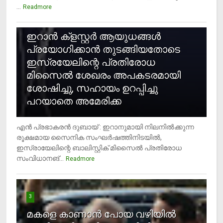
...
Readmore
2
ഇറാന്‍ ക്‌ളസ്റ്റര്‍ ആയുധങ്ങള്‍
പ്രയോഗിക്കാന്‍ തുടങ്ങിയതോടെ
ഇസ്രയേലിന്റെ പ്രതിരോധ
മിസൈല്‍ ശേഖരം അപകടരമായി
ശോഷിച്ചു, സഹായം ഉറപ്പിച്ചു
പറയാതെ അമേരിക്ക
എന്‍ പ്രഭാകരന്‍ ദുബായ് : ഇറാനുമായി നിലനില്‍ക്കുന്ന
രൂക്ഷമായ സൈനിക സംഘര്‍ഷത്തിനിടയില്‍,
ഇസ്രായേലിന്റെ ബാലിസ്റ്റിക് മിസൈല്‍ പ്രതിരോധ
സംവിധാനങ്...
Readmore
3
മകളെ കാണാന്‍ പോയ വഴിയില്‍