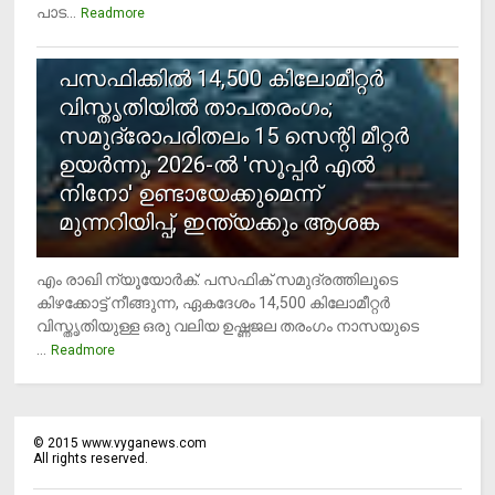
പാട...
Readmore
5
പസഫിക്കില്‍ 14,500 കിലോമീറ്റര്‍
വിസ്തൃതിയില്‍ താപതരംഗം;
സമുദ്രോപരിതലം 15 സെന്റി മീറ്റര്‍
ഉയര്‍ന്നു, 2026-ല്‍ 'സൂപ്പര്‍ എല്‍
നിനോ' ഉണ്ടായേക്കുമെന്ന്
മുന്നറിയിപ്പ്, ഇന്ത്യക്കും ആശങ്ക
എം രാഖി ന്യൂയോര്‍ക്: പസഫിക് സമുദ്രത്തിലൂടെ
കിഴക്കോട്ട് നീങ്ങുന്ന, ഏകദേശം 14,500 കിലോമീറ്റര്‍
വിസ്തൃതിയുള്ള ഒരു വലിയ ഉഷ്ണജല തരംഗം നാസയുടെ
...
Readmore
©
2015
www.vyganews.com
All rights reserved.