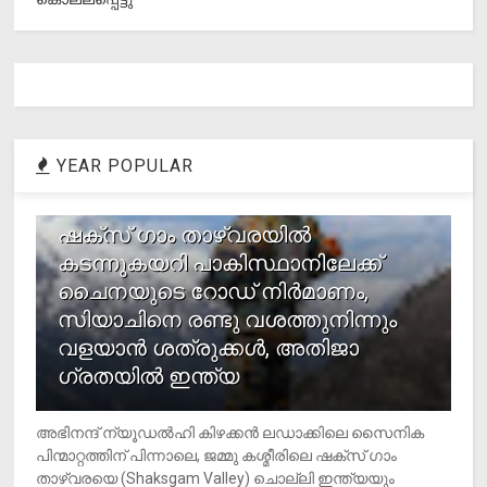
YEAR POPULAR
1
ഷക്സ് ​ഗാം താഴ്‌വരയിൽ
കടന്നുകയറി പാകിസ്ഥാനിലേക്ക്
ചൈനയുടെ റോഡ് നിർമാണം,
സിയാചിനെ രണ്ടു വശത്തുനിന്നും
വളയാൻ ശത്രുക്കൾ, അതിജാ​
ഗ്രതയിൽ ഇന്ത്യ
അഭിനന്ദ് ന്യൂഡൽഹി കിഴക്കൻ ലഡാക്കിലെ സൈനിക
പിന്മാറ്റത്തിന് പിന്നാലെ, ജമ്മു കശ്മീരിലെ ഷക്സ് ​ഗാം
താഴ്‌വരയെ (Shaksgam Valley) ചൊല്ലി ഇന്ത്യയും