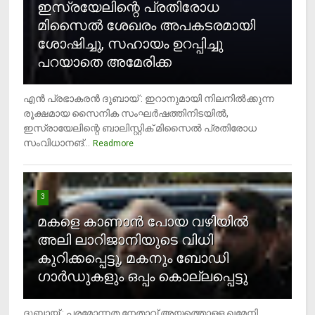
ഇസ്രയേലിന്റെ പ്രതിരോധ
മിസൈല്‍ ശേഖരം അപകടരമായി
ശോഷിച്ചു, സഹായം ഉറപ്പിച്ചു
പറയാതെ അമേരിക്ക
എന്‍ പ്രഭാകരന്‍ ദുബായ് : ഇറാനുമായി നിലനില്‍ക്കുന്ന
രൂക്ഷമായ സൈനിക സംഘര്‍ഷത്തിനിടയില്‍,
ഇസ്രായേലിന്റെ ബാലിസ്റ്റിക് മിസൈല്‍ പ്രതിരോധ
സംവിധാനങ്...
Readmore
3
മകളെ കാണാന്‍ പോയ വഴിയില്‍
അലി ലാറിജാനിയുടെ വിധി
കുറിക്കപ്പെട്ടു, മകനും ബോഡി
ഗാര്‍ഡുകളും ഒപ്പം കൊല്ലപ്പെട്ടു
ദുബായ് : പരമോന്നത നേതാവ് അയത്തൊള്ള ഖമേനി