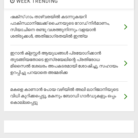
WEEK TRENDING
ഷക്സ് ​ഗാം താഴ്‌വരയിൽ കടന്നുകയറി
പാകിസ്ഥാനിലേക്ക് ചൈനയുടെ റോഡ് നിർമാണം,
സിയാചിനെ രണ്ടു വശത്തുനിന്നും വളയാൻ
ശത്രുക്കൾ, അതിജാ​ഗ്രതയിൽ ഇന്ത്യ
ഇറാന്‍ ക്‌ളസ്റ്റര്‍ ആയുധങ്ങള്‍ പ്രയോഗിക്കാന്‍
തുടങ്ങിയതോടെ ഇസ്രയേലിന്റെ പ്രതിരോധ
മിസൈല്‍ ശേഖരം അപകടരമായി ശോഷിച്ചു, സഹായം
ഉറപ്പിച്ചു പറയാതെ അമേരിക്ക
മകളെ കാണാന്‍ പോയ വഴിയില്‍ അലി ലാറിജാനിയുടെ
വിധി കുറിക്കപ്പെട്ടു, മകനും ബോഡി ഗാര്‍ഡുകളും ഒപ്പം
കൊല്ലപ്പെട്ടു