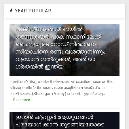
YEAR POPULAR
1
ഷക്സ് ​ഗാം താഴ്‌വരയിൽ
കടന്നുകയറി പാകിസ്ഥാനിലേക്ക്
ചൈനയുടെ റോഡ് നിർമാണം,
സിയാചിനെ രണ്ടു വശത്തുനിന്നും
വളയാൻ ശത്രുക്കൾ, അതിജാ​
ഗ്രതയിൽ ഇന്ത്യ
അഭിനന്ദ് ന്യൂഡൽഹി കിഴക്കൻ ലഡാക്കിലെ സൈനിക
പിന്മാറ്റത്തിന് പിന്നാലെ, ജമ്മു കശ്മീരിലെ ഷക്സ് ​ഗാം
താഴ്‌വരയെ (Shaksgam Valley) ചൊല്ലി ഇന്ത്യയും
...
Readmore
2
ഇറാന്‍ ക്‌ളസ്റ്റര്‍ ആയുധങ്ങള്‍
പ്രയോഗിക്കാന്‍ തുടങ്ങിയതോടെ