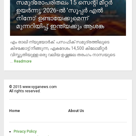
സമുദ്രോപരിതലം 15 സെന്റി മീറ്റര്‍
ഉയര്‍ന്നു, 2026-ല്‍ 'സൂപ്പര്‍ എല്‍
നിനോ' ഉണ്ടായേക്കുമെന്ന്
മുന്നറിയിപ്പ്, ഇന്ത്യക്കും ആശങ്ക
എം രാഖി ന്യൂയോര്‍ക്: പസഫിക് സമുദ്രത്തിലൂടെ
കിഴക്കോട്ട് നീങ്ങുന്ന, ഏകദേശം 14,500 കിലോമീറ്റര്‍
വിസ്തൃതിയുള്ള ഒരു വലിയ ഉഷ്ണജല തരംഗം നാസയുടെ
...
Readmore
©
2015
www.vyganews.com
All rights reserved.
Home
About Us
Privacy Policy