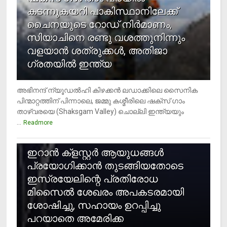
കടന്നുകയറി പാകിസ്ഥാനിലേക്ക്
ചൈനയുടെ റോഡ് നിർമാണം,
സിയാചിനെ രണ്ടു വശത്തുനിന്നും
വളയാൻ ശത്രുക്കൾ, അതിജാ​
ഗ്രതയിൽ ഇന്ത്യ
അഭിനന്ദ് ന്യൂഡൽഹി കിഴക്കൻ ലഡാക്കിലെ സൈനിക
പിന്മാറ്റത്തിന് പിന്നാലെ, ജമ്മു കശ്മീരിലെ ഷക്സ് ​ഗാം
താഴ്‌വരയെ (Shaksgam Valley) ചൊല്ലി ഇന്ത്യയും
...
Readmore
2
ഇറാന്‍ ക്‌ളസ്റ്റര്‍ ആയുധങ്ങള്‍
പ്രയോഗിക്കാന്‍ തുടങ്ങിയതോടെ
ഇസ്രയേലിന്റെ പ്രതിരോധ
മിസൈല്‍ ശേഖരം അപകടരമായി
ശോഷിച്ചു, സഹായം ഉറപ്പിച്ചു
പറയാതെ അമേരിക്ക