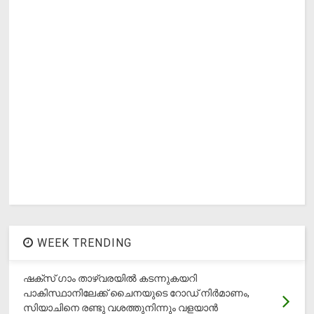
WEEK TRENDING
ഷക്സ് ​ഗാം താഴ്‌വരയിൽ കടന്നുകയറി
പാകിസ്ഥാനിലേക്ക് ചൈനയുടെ റോഡ് നിർമാണം,
സിയാചിനെ രണ്ടു വശത്തുനിന്നും വളയാൻ