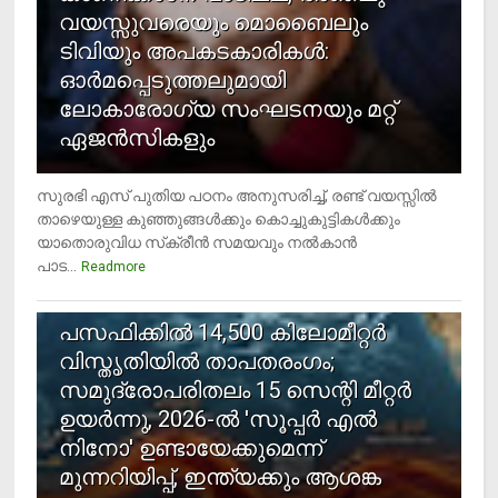
വയസ്സുവരെയും മൊബൈലും
ടിവിയും അപകടകാരികള്‍:
ഓര്‍മപ്പെടുത്തലുമായി
ലോകാരോഗ്യ സംഘടനയും മറ്റ്
ഏജന്‍സികളും
സുരഭി എസ് പുതിയ പഠനം അനുസരിച്ച്, രണ്ട് വയസ്സില്‍
താഴെയുള്ള കുഞ്ഞുങ്ങള്‍ക്കും കൊച്ചുകുട്ടികള്‍ക്കും
യാതൊരുവിധ സ്‌ക്രീന്‍ സമയവും നല്‍കാന്‍
പാട...
Readmore
5
പസഫിക്കില്‍ 14,500 കിലോമീറ്റര്‍
വിസ്തൃതിയില്‍ താപതരംഗം;
സമുദ്രോപരിതലം 15 സെന്റി മീറ്റര്‍
ഉയര്‍ന്നു, 2026-ല്‍ 'സൂപ്പര്‍ എല്‍
നിനോ' ഉണ്ടായേക്കുമെന്ന്
മുന്നറിയിപ്പ്, ഇന്ത്യക്കും ആശങ്ക