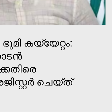
ഭൂമി കയ്യേറ്റം:
ാടന്‍
്കെതിരെ
സ്റ്റര്‍ ചെയ്ത്