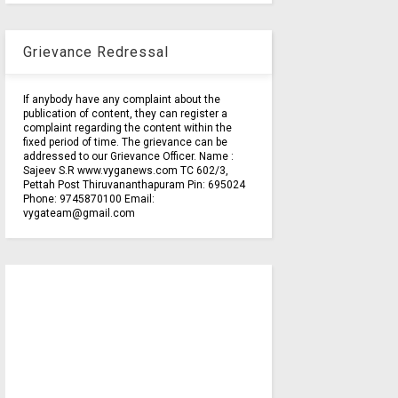
Grievance Redressal
If anybody have any complaint about the
publication of content, they can register a
complaint regarding the content within the
fixed period of time. The grievance can be
addressed to our Grievance Officer. Name :
Sajeev S.R www.vyganews.com TC 602/3,
Pettah Post Thiruvananthapuram Pin: 695024
Phone: 9745870100 Email:
vygateam@gmail.com