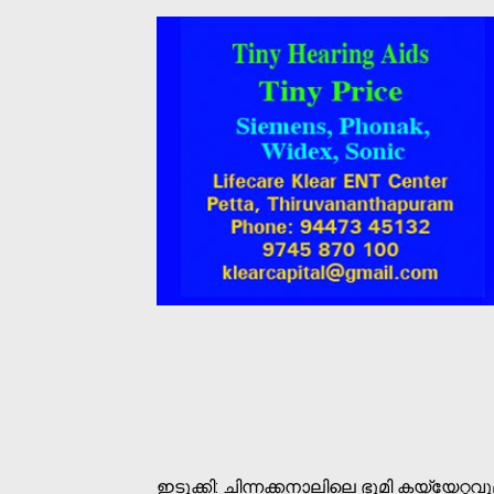
ഇടുക്കി: ചിന്നക്കനാലിലെ ഭൂമി കയ്യേറ്റവ