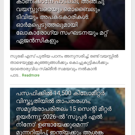
കാണിക്കാനേ പാടില്ല, അഞ്ചു
വയസ്സുവരെയും മൊബൈലും
ടിവിയും അപകടകാരികള്‍:
ഓര്‍മപ്പെടുത്തലുമായി
ലോകാരോഗ്യ സംഘടനയും മറ്റ്
ഏജന്‍സികളും
സുരഭി എസ് പുതിയ പഠനം അനുസരിച്ച്, രണ്ട് വയസ്സില്‍
താഴെയുള്ള കുഞ്ഞുങ്ങള്‍ക്കും കൊച്ചുകുട്ടികള്‍ക്കും
യാതൊരുവിധ സ്‌ക്രീന്‍ സമയവും നല്‍കാന്‍
പാട...
Readmore
5
പസഫിക്കില്‍ 14,500 കിലോമീറ്റര്‍
വിസ്തൃതിയില്‍ താപതരംഗം;
സമുദ്രോപരിതലം 15 സെന്റി മീറ്റര്‍
ഉയര്‍ന്നു, 2026-ല്‍ 'സൂപ്പര്‍ എല്‍
നിനോ' ഉണ്ടായേക്കുമെന്ന്
മുന്നറിയിപ്പ്, ഇന്ത്യക്കും ആശങ്ക