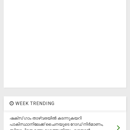
WEEK TRENDING
ഷക്സ് ​ഗാം താഴ്‌വരയിൽ കടന്നുകയറി
പാകിസ്ഥാനിലേക്ക് ചൈനയുടെ റോഡ് നിർമാണം,