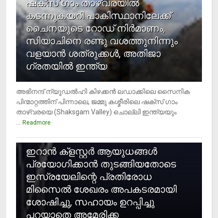
ഷക്സ് ​ഗാം താഴ്‌വരയിൽ
കടന്നുകയറി പാകിസ്ഥാനിലേക്ക്
ചൈനയുടെ റോഡ് നിർമാണം,
സിയാചിനെ രണ്ടു വശത്തുനിന്നും
വളയാൻ ശത്രുക്കൾ, അതിജാ​
ഗ്രതയിൽ ഇന്ത്യ
അഭിനന്ദ് ന്യൂഡൽഹി കിഴക്കൻ ലഡാക്കിലെ സൈനിക
പിന്മാറ്റത്തിന് പിന്നാലെ, ജമ്മു കശ്മീരിലെ ഷക്സ് ​ഗാം
താഴ്‌വരയെ (Shaksgam Valley) ചൊല്ലി ഇന്ത്യയും
...
Readmore
2
ഇറാന്‍ ക്‌ളസ്റ്റര്‍ ആയുധങ്ങള്‍
പ്രയോഗിക്കാന്‍ തുടങ്ങിയതോടെ
ഇസ്രയേലിന്റെ പ്രതിരോധ
മിസൈല്‍ ശേഖരം അപകടരമായി
ശോഷിച്ചു, സഹായം ഉറപ്പിച്ചു
പറയാതെ അമേരിക്ക