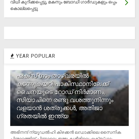
വിധി കുറിക്കപ്പെട്ടു, മകനും ബോഡി ഗാര്‍ഡുകളും ഒപ്പം
കൊല്ലപ്പെട്ടു
YEAR POPULAR
1
ഷക്സ് ​ഗാം താഴ്‌വരയിൽ
കടന്നുകയറി പാകിസ്ഥാനിലേക്ക്
ചൈനയുടെ റോഡ് നിർമാണം,
സിയാചിനെ രണ്ടു വശത്തുനിന്നും
വളയാൻ ശത്രുക്കൾ, അതിജാ​
ഗ്രതയിൽ ഇന്ത്യ
അഭിനന്ദ് ന്യൂഡൽഹി കിഴക്കൻ ലഡാക്കിലെ സൈനിക
പിന്മാറ്റത്തിന് പിന്നാലെ, ജമ്മു കശ്മീരിലെ ഷക്സ് ​ഗാം