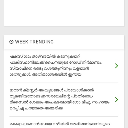
WEEK TRENDING
ഷക്സ് ​ഗാം താഴ്‌വരയിൽ കടന്നുകയറി
പാകിസ്ഥാനിലേക്ക് ചൈനയുടെ റോഡ് നിർമാണം,
സിയാചിനെ രണ്ടു വശത്തുനിന്നും വളയാൻ
ശത്രുക്കൾ, അതിജാ​ഗ്രതയിൽ ഇന്ത്യ
ഇറാന്‍ ക്‌ളസ്റ്റര്‍ ആയുധങ്ങള്‍ പ്രയോഗിക്കാന്‍
തുടങ്ങിയതോടെ ഇസ്രയേലിന്റെ പ്രതിരോധ
മിസൈല്‍ ശേഖരം അപകടരമായി ശോഷിച്ചു, സഹായം
ഉറപ്പിച്ചു പറയാതെ അമേരിക്ക
മകളെ കാണാന്‍ പോയ വഴിയില്‍ അലി ലാറിജാനിയുടെ