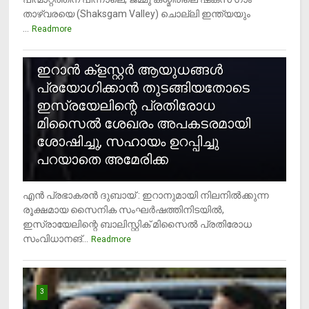
താഴ്‌വരയെ (Shaksgam Valley) ചൊല്ലി ഇന്ത്യയും
...
Readmore
2
ഇറാന്‍ ക്‌ളസ്റ്റര്‍ ആയുധങ്ങള്‍
പ്രയോഗിക്കാന്‍ തുടങ്ങിയതോടെ
ഇസ്രയേലിന്റെ പ്രതിരോധ
മിസൈല്‍ ശേഖരം അപകടരമായി
ശോഷിച്ചു, സഹായം ഉറപ്പിച്ചു
പറയാതെ അമേരിക്ക
എന്‍ പ്രഭാകരന്‍ ദുബായ് : ഇറാനുമായി നിലനില്‍ക്കുന്ന
രൂക്ഷമായ സൈനിക സംഘര്‍ഷത്തിനിടയില്‍,
ഇസ്രായേലിന്റെ ബാലിസ്റ്റിക് മിസൈല്‍ പ്രതിരോധ
സംവിധാനങ്...
Readmore
3