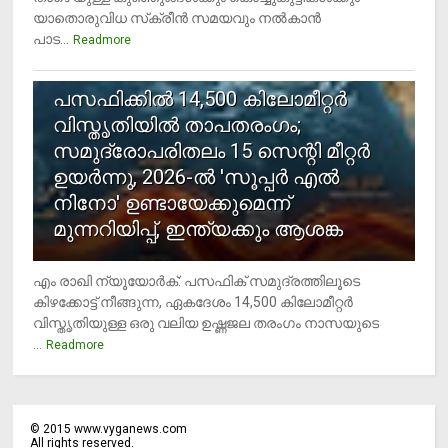
യാതൊരുവിധ സ്‌ക്രീന്‍ സമയവും നല്‍കാന്‍
പാട...
Readmore
5
പസഫിക്കില്‍ 14,500 കിലോമീറ്റര്‍
വിസ്തൃതിയില്‍ താപതരംഗം;
സമുദ്രോപരിതലം 15 സെന്റി മീറ്റര്‍
ഉയര്‍ന്നു, 2026-ല്‍ 'സൂപ്പര്‍ എല്‍
നിനോ' ഉണ്ടായേക്കുമെന്ന്
മുന്നറിയിപ്പ്, ഇന്ത്യക്കും ആശങ്ക
എം രാഖി ന്യൂയോര്‍ക്: പസഫിക് സമുദ്രത്തിലൂടെ
കിഴക്കോട്ട് നീങ്ങുന്ന, ഏകദേശം 14,500 കിലോമീറ്റര്‍
വിസ്തൃതിയുള്ള ഒരു വലിയ ഉഷ്ണജല തരംഗം നാസയുടെ
...
Readmore
©
2015
www.vyganews.com
All rights reserved.