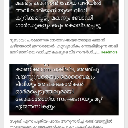
മകളെ കാണാന്‍ പോയ വഴിയില്‍
അലി ലാറിജാനിയുടെ വിധി
കുറിക്കപ്പെട്ടു, മകനും ബോഡി
ഗാര്‍ഡുകളും ഒപ്പം കൊല്ലപ്പെട്ടു
ദുബായ് : പരമോന്നത നേതാവ് അയത്തൊള്ള ഖമേനി
കഴിഞ്ഞാല്‍ ഇസ്രയേല്‍ ഏറ്റവുമധികം നോട്ടമിട്ടിരുന്ന അലി
ലാറിജാനിയെ വധിച്ചത് മകളുടെ വീട് സന്ദര്‍ശിച്ച ...
4
Readmore
രണ്ടു വയസ്സില്‍ താഴെ സ്‌ക്രീന്‍
കാണിക്കാനേ പാടില്ല, അഞ്ചു
വയസ്സുവരെയും മൊബൈലും
ടിവിയും അപകടകാരികള്‍:
ഓര്‍മപ്പെടുത്തലുമായി
ലോകാരോഗ്യ സംഘടനയും മറ്റ്
ഏജന്‍സികളും
സുരഭി എസ് പുതിയ പഠനം അനുസരിച്ച്, രണ്ട് വയസ്സില്‍
താഴെയുള്ള കുഞ്ഞുങ്ങള്‍ക്കും കൊച്ചുകുട്ടികള്‍ക്കും