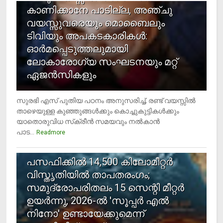
കാണിക്കാനേ പാടില്ല, അഞ്ചു
വയസ്സുവരെയും മൊബൈലും
ടിവിയും അപകടകാരികള്‍:
ഓര്‍മപ്പെടുത്തലുമായി
ലോകാരോഗ്യ സംഘടനയും മറ്റ്
ഏജന്‍സികളും
സുരഭി എസ് പുതിയ പഠനം അനുസരിച്ച്, രണ്ട് വയസ്സില്‍
താഴെയുള്ള കുഞ്ഞുങ്ങള്‍ക്കും കൊച്ചുകുട്ടികള്‍ക്കും
യാതൊരുവിധ സ്‌ക്രീന്‍ സമയവും നല്‍കാന്‍
പാട...
Readmore
5
പസഫിക്കില്‍ 14,500 കിലോമീറ്റര്‍
വിസ്തൃതിയില്‍ താപതരംഗം;
സമുദ്രോപരിതലം 15 സെന്റി മീറ്റര്‍
ഉയര്‍ന്നു, 2026-ല്‍ 'സൂപ്പര്‍ എല്‍
നിനോ' ഉണ്ടായേക്കുമെന്ന്