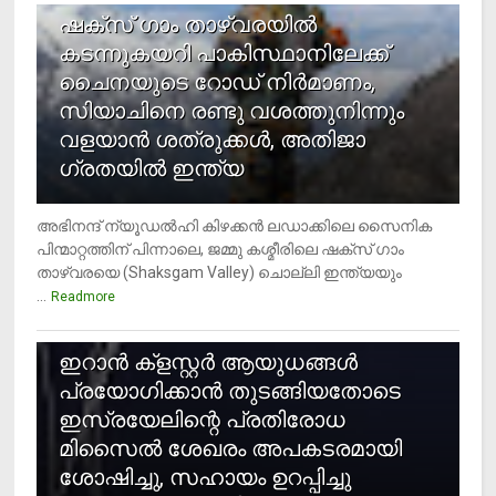
ഷക്സ് ​ഗാം താഴ്‌വരയിൽ
കടന്നുകയറി പാകിസ്ഥാനിലേക്ക്
ചൈനയുടെ റോഡ് നിർമാണം,
സിയാചിനെ രണ്ടു വശത്തുനിന്നും
വളയാൻ ശത്രുക്കൾ, അതിജാ​
ഗ്രതയിൽ ഇന്ത്യ
അഭിനന്ദ് ന്യൂഡൽഹി കിഴക്കൻ ലഡാക്കിലെ സൈനിക
പിന്മാറ്റത്തിന് പിന്നാലെ, ജമ്മു കശ്മീരിലെ ഷക്സ് ​ഗാം
താഴ്‌വരയെ (Shaksgam Valley) ചൊല്ലി ഇന്ത്യയും
...
Readmore
2
ഇറാന്‍ ക്‌ളസ്റ്റര്‍ ആയുധങ്ങള്‍
പ്രയോഗിക്കാന്‍ തുടങ്ങിയതോടെ
ഇസ്രയേലിന്റെ പ്രതിരോധ
മിസൈല്‍ ശേഖരം അപകടരമായി
ശോഷിച്ചു, സഹായം ഉറപ്പിച്ചു