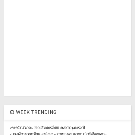
WEEK TRENDING
ഷക്സ് ​ഗാം താഴ്‌വരയിൽ കടന്നുകയറി
പാകിസ്ഥാനിലേക്ക് ചൈനയുടെ റോഡ് നിർമാണം,