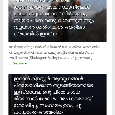
ഷക്സ് ​ഗാം താഴ്‌വരയിൽ
കടന്നുകയറി പാകിസ്ഥാനിലേക്ക്
ചൈനയുടെ റോഡ് നിർമാണം,
സിയാചിനെ രണ്ടു വശത്തുനിന്നും
വളയാൻ ശത്രുക്കൾ, അതിജാ​
ഗ്രതയിൽ ഇന്ത്യ
അഭിനന്ദ് ന്യൂഡൽഹി കിഴക്കൻ ലഡാക്കിലെ സൈനിക
പിന്മാറ്റത്തിന് പിന്നാലെ, ജമ്മു കശ്മീരിലെ ഷക്സ് ​ഗാം
താഴ്‌വരയെ (Shaksgam Valley) ചൊല്ലി ഇന്ത്യയും
...
Readmore
2
ഇറാന്‍ ക്‌ളസ്റ്റര്‍ ആയുധങ്ങള്‍
പ്രയോഗിക്കാന്‍ തുടങ്ങിയതോടെ
ഇസ്രയേലിന്റെ പ്രതിരോധ
മിസൈല്‍ ശേഖരം അപകടരമായി
ശോഷിച്ചു, സഹായം ഉറപ്പിച്ചു
പറയാതെ അമേരിക്ക