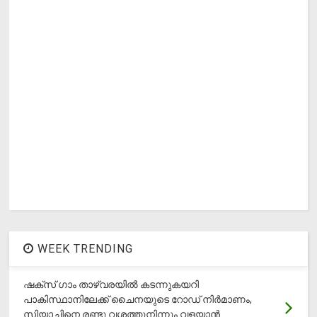
WEEK TRENDING
ഷക്സ് ​ഗാം താഴ്‌വരയിൽ കടന്നുകയറി
പാകിസ്ഥാനിലേക്ക് ചൈനയുടെ റോഡ് നിർമാണം,
സിയാചിനെ രണ്ടു വശത്തുനിന്നും വളയാൻ