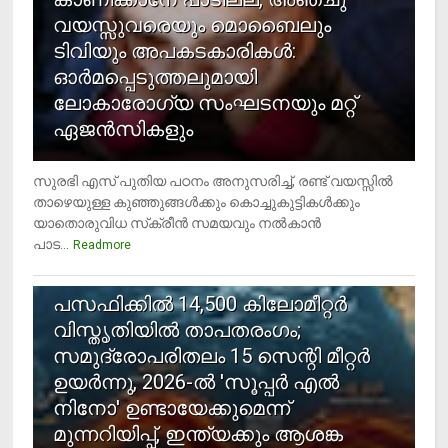
വയസ്സുവരെയും മൊബൈലും
ടിവിയും അപകടകാരികള്‍:
ഓര്‍മപ്പെടുത്തലുമായി
ലോകാരോഗ്യ സംഘടനയും മറ്റ്
ഏജന്‍സികളും
സുരഭി എസ് പുതിയ പഠനം അനുസരിച്ച്, രണ്ട് വയസ്സില്‍
താഴെയുള്ള കുഞ്ഞുങ്ങള്‍ക്കും കൊച്ചുകുട്ടികള്‍ക്കും
യാതൊരുവിധ സ്‌ക്രീന്‍ സമയവും നല്‍കാന്‍
പാട...
Readmore
5
പസഫിക്കില്‍ 14,500 കിലോമീറ്റര്‍
വിസ്തൃതിയില്‍ താപതരംഗം;
സമുദ്രോപരിതലം 15 സെന്റി മീറ്റര്‍
ഉയര്‍ന്നു, 2026-ല്‍ 'സൂപ്പര്‍ എല്‍
നിനോ' ഉണ്ടായേക്കുമെന്ന്
മുന്നറിയിപ്പ്, ഇന്ത്യക്കും ആശങ്ക