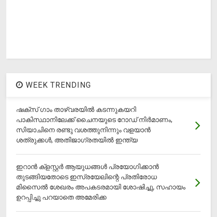
WEEK TRENDING
ഷക്സ് ​ഗാം താഴ്‌വരയിൽ കടന്നുകയറി
പാകിസ്ഥാനിലേക്ക് ചൈനയുടെ റോഡ് നിർമാണം,
സിയാചിനെ രണ്ടു വശത്തുനിന്നും വളയാൻ
ശത്രുക്കൾ, അതിജാ​ഗ്രതയിൽ ഇന്ത്യ
ഇറാന്‍ ക്‌ളസ്റ്റര്‍ ആയുധങ്ങള്‍ പ്രയോഗിക്കാന്‍
തുടങ്ങിയതോടെ ഇസ്രയേലിന്റെ പ്രതിരോധ
മിസൈല്‍ ശേഖരം അപകടരമായി ശോഷിച്ചു, സഹായം
ഉറപ്പിച്ചു പറയാതെ അമേരിക്ക