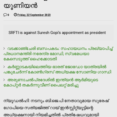
യൂണിയന്‍
0
Friday, 22 September 2023
SRFTI is against Suresh Gopi's appointment as president
വടക്കാഞ്ചേരി ബസപകടം: സഹായധനം പ്രഖ്യാപിച്ച്
പ്രധാനമന്ത്രി നരേന്ദ്ര മോഡി, സ്വമേധയാ
കേസെടുത്ത് ഹൈക്കോടതി
കര്‍ണ്ണാടകയിലെത്തിയ ഭാരത് ജോഡോ യാത്രയില്‍
പങ്കുചേര്‍ന്ന് കോണ്‍ഗ്രസ് അധ്യക്ഷ സോണിയ ഗാന്ധി
അരുണാചല്‍പ്രദേശില്‍ ഇന്ത്യന്‍ ആര്‍മിയുടെ
കോപ്റ്റര്‍ തകര്‍ന്നുവീണ് പൈലറ്റ് മരിച്ചു
ന്യൂഡല്‍ഹി: നടനും ബി.ജെ.പി നേതാവുമായ സുരേഷ്
ഗോപിയെ സത്യജിത്ത് റായ് ഇന്‍സ്റ്റിറ്റ്യൂട്ടിന്റെ
അധ്യക്ഷനായി നിയമിച്ചതില്‍ പ്രതിഷേധവുമായി