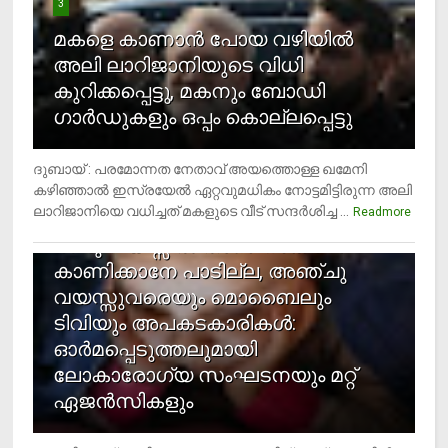
3
മകളെ കാണാന്‍ പോയ വഴിയില്‍
അലി ലാറിജാനിയുടെ വിധി
കുറിക്കപ്പെട്ടു, മകനും ബോഡി
ഗാര്‍ഡുകളും ഒപ്പം കൊല്ലപ്പെട്ടു
ദുബായ് : പരമോന്നത നേതാവ് അയത്തൊള്ള ഖമേനി
കഴിഞ്ഞാല്‍ ഇസ്രയേല്‍ ഏറ്റവുമധികം നോട്ടമിട്ടിരുന്ന അലി
ലാറിജാനിയെ വധിച്ചത് മകളുടെ വീട് സന്ദര്‍ശിച്ച ...
4
Readmore
രണ്ടു വയസ്സില്‍ താഴെ സ്‌ക്രീന്‍
കാണിക്കാനേ പാടില്ല, അഞ്ചു
വയസ്സുവരെയും മൊബൈലും
ടിവിയും അപകടകാരികള്‍:
ഓര്‍മപ്പെടുത്തലുമായി
ലോകാരോഗ്യ സംഘടനയും മറ്റ്
ഏജന്‍സികളും