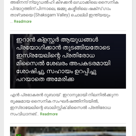
അഭിനന്ദ് ന്യൂഡൽഹി കിഴക്കൻ ലഡാക്കിലെ സൈനിക
പിന്മാറ്റത്തിന് പിന്നാലെ, ജമ്മു കശ്മീരിലെ ഷക്സ് ​ഗാം
താഴ്‌വരയെ (Shaksgam Valley) ചൊല്ലി ഇന്ത്യയും
...
Readmore
2
ഇറാന്‍ ക്‌ളസ്റ്റര്‍ ആയുധങ്ങള്‍
പ്രയോഗിക്കാന്‍ തുടങ്ങിയതോടെ
ഇസ്രയേലിന്റെ പ്രതിരോധ
മിസൈല്‍ ശേഖരം അപകടരമായി
ശോഷിച്ചു, സഹായം ഉറപ്പിച്ചു
പറയാതെ അമേരിക്ക
എന്‍ പ്രഭാകരന്‍ ദുബായ് : ഇറാനുമായി നിലനില്‍ക്കുന്ന
രൂക്ഷമായ സൈനിക സംഘര്‍ഷത്തിനിടയില്‍,
ഇസ്രായേലിന്റെ ബാലിസ്റ്റിക് മിസൈല്‍ പ്രതിരോധ
സംവിധാനങ്...
Readmore