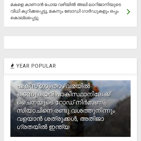
മകളെ കാണാന്‍ പോയ വഴിയില്‍ അലി ലാറിജാനിയുടെ
വിധി കുറിക്കപ്പെട്ടു, മകനും ബോഡി ഗാര്‍ഡുകളും ഒപ്പം
കൊല്ലപ്പെട്ടു
YEAR POPULAR
1
ഷക്സ് ​ഗാം താഴ്‌വരയിൽ
കടന്നുകയറി പാകിസ്ഥാനിലേക്ക്
ചൈനയുടെ റോഡ് നിർമാണം,
സിയാചിനെ രണ്ടു വശത്തുനിന്നും
വളയാൻ ശത്രുക്കൾ, അതിജാ​
ഗ്രതയിൽ ഇന്ത്യ