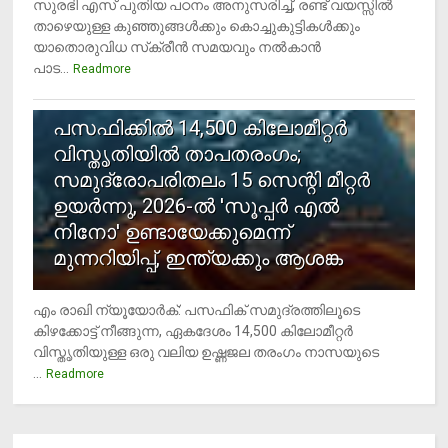
സുരഭി എസ് പുതിയ പഠനം അനുസരിച്ച്, രണ്ട് വയസ്സില്‍
താഴെയുള്ള കുഞ്ഞുങ്ങള്‍ക്കും കൊച്ചുകുട്ടികള്‍ക്കും
യാതൊരുവിധ സ്‌ക്രീന്‍ സമയവും നല്‍കാന്‍
പാട...
Readmore
5
പസഫിക്കില്‍ 14,500 കിലോമീറ്റര്‍
വിസ്തൃതിയില്‍ താപതരംഗം;
സമുദ്രോപരിതലം 15 സെന്റി മീറ്റര്‍
ഉയര്‍ന്നു, 2026-ല്‍ 'സൂപ്പര്‍ എല്‍
നിനോ' ഉണ്ടായേക്കുമെന്ന്
മുന്നറിയിപ്പ്, ഇന്ത്യക്കും ആശങ്ക
എം രാഖി ന്യൂയോര്‍ക്: പസഫിക് സമുദ്രത്തിലൂടെ
കിഴക്കോട്ട് നീങ്ങുന്ന, ഏകദേശം 14,500 കിലോമീറ്റര്‍
വിസ്തൃതിയുള്ള ഒരു വലിയ ഉഷ്ണജല തരംഗം നാസയുടെ
...
Readmore