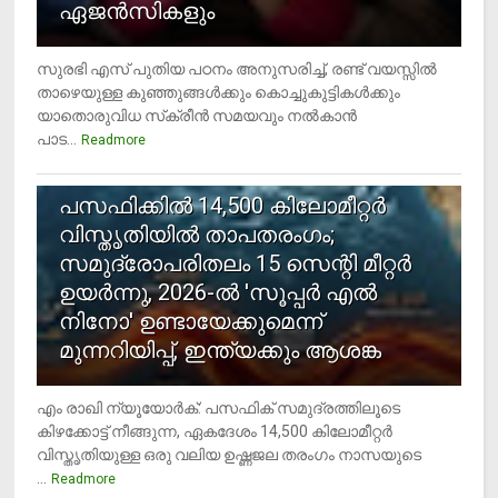
ഏജന്‍സികളും
സുരഭി എസ് പുതിയ പഠനം അനുസരിച്ച്, രണ്ട് വയസ്സില്‍
താഴെയുള്ള കുഞ്ഞുങ്ങള്‍ക്കും കൊച്ചുകുട്ടികള്‍ക്കും
യാതൊരുവിധ സ്‌ക്രീന്‍ സമയവും നല്‍കാന്‍
പാട...
Readmore
5
പസഫിക്കില്‍ 14,500 കിലോമീറ്റര്‍
വിസ്തൃതിയില്‍ താപതരംഗം;
സമുദ്രോപരിതലം 15 സെന്റി മീറ്റര്‍
ഉയര്‍ന്നു, 2026-ല്‍ 'സൂപ്പര്‍ എല്‍
നിനോ' ഉണ്ടായേക്കുമെന്ന്
മുന്നറിയിപ്പ്, ഇന്ത്യക്കും ആശങ്ക
എം രാഖി ന്യൂയോര്‍ക്: പസഫിക് സമുദ്രത്തിലൂടെ
കിഴക്കോട്ട് നീങ്ങുന്ന, ഏകദേശം 14,500 കിലോമീറ്റര്‍
വിസ്തൃതിയുള്ള ഒരു വലിയ ഉഷ്ണജല തരംഗം നാസയുടെ
...
Readmore