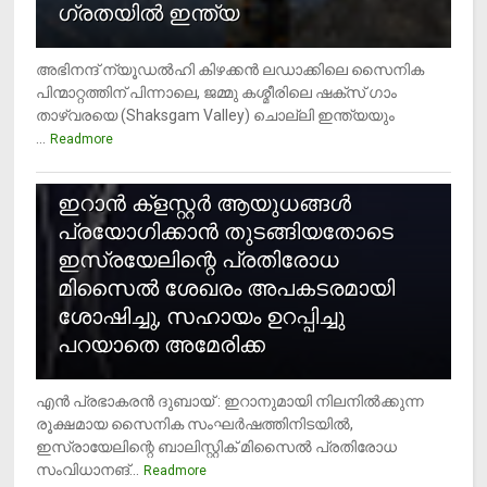
ഗ്രതയിൽ ഇന്ത്യ
അഭിനന്ദ് ന്യൂഡൽഹി കിഴക്കൻ ലഡാക്കിലെ സൈനിക
പിന്മാറ്റത്തിന് പിന്നാലെ, ജമ്മു കശ്മീരിലെ ഷക്സ് ​ഗാം
താഴ്‌വരയെ (Shaksgam Valley) ചൊല്ലി ഇന്ത്യയും
...
Readmore
2
ഇറാന്‍ ക്‌ളസ്റ്റര്‍ ആയുധങ്ങള്‍
പ്രയോഗിക്കാന്‍ തുടങ്ങിയതോടെ
ഇസ്രയേലിന്റെ പ്രതിരോധ
മിസൈല്‍ ശേഖരം അപകടരമായി
ശോഷിച്ചു, സഹായം ഉറപ്പിച്ചു
പറയാതെ അമേരിക്ക
എന്‍ പ്രഭാകരന്‍ ദുബായ് : ഇറാനുമായി നിലനില്‍ക്കുന്ന
രൂക്ഷമായ സൈനിക സംഘര്‍ഷത്തിനിടയില്‍,
ഇസ്രായേലിന്റെ ബാലിസ്റ്റിക് മിസൈല്‍ പ്രതിരോധ
സംവിധാനങ്...
Readmore