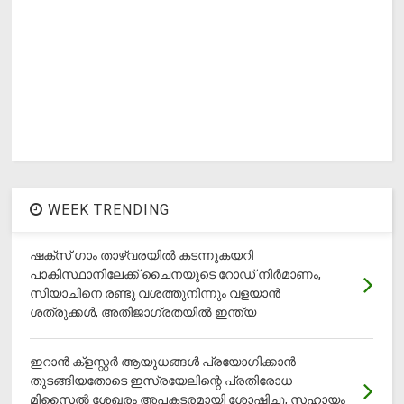
WEEK TRENDING
ഷക്സ് ​ഗാം താഴ്‌വരയിൽ കടന്നുകയറി
പാകിസ്ഥാനിലേക്ക് ചൈനയുടെ റോഡ് നിർമാണം,
സിയാചിനെ രണ്ടു വശത്തുനിന്നും വളയാൻ
ശത്രുക്കൾ, അതിജാ​ഗ്രതയിൽ ഇന്ത്യ
ഇറാന്‍ ക്‌ളസ്റ്റര്‍ ആയുധങ്ങള്‍ പ്രയോഗിക്കാന്‍
തുടങ്ങിയതോടെ ഇസ്രയേലിന്റെ പ്രതിരോധ
മിസൈല്‍ ശേഖരം അപകടരമായി ശോഷിച്ചു, സഹായം