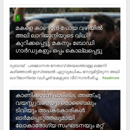
3
മകളെ കാണാന്‍ പോയ വഴിയില്‍
അലി ലാറിജാനിയുടെ വിധി
കുറിക്കപ്പെട്ടു, മകനും ബോഡി
ഗാര്‍ഡുകളും ഒപ്പം കൊല്ലപ്പെട്ടു
ദുബായ് : പരമോന്നത നേതാവ് അയത്തൊള്ള ഖമേനി
കഴിഞ്ഞാല്‍ ഇസ്രയേല്‍ ഏറ്റവുമധികം നോട്ടമിട്ടിരുന്ന അലി
ലാറിജാനിയെ വധിച്ചത് മകളുടെ വീട് സന്ദര്‍ശിച്ച ...
4
Readmore
രണ്ടു വയസ്സില്‍ താഴെ സ്‌ക്രീന്‍
കാണിക്കാനേ പാടില്ല, അഞ്ചു
വയസ്സുവരെയും മൊബൈലും
ടിവിയും അപകടകാരികള്‍:
ഓര്‍മപ്പെടുത്തലുമായി
ലോകാരോഗ്യ സംഘടനയും മറ്റ്