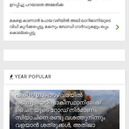
ഉറപ്പിച്ചു പറയാതെ അമേരിക്ക
മകളെ കാണാന്‍ പോയ വഴിയില്‍ അലി ലാറിജാനിയുടെ
വിധി കുറിക്കപ്പെട്ടു, മകനും ബോഡി ഗാര്‍ഡുകളും ഒപ്പം
കൊല്ലപ്പെട്ടു
YEAR POPULAR
1
ഷക്സ് ​ഗാം താഴ്‌വരയിൽ
കടന്നുകയറി പാകിസ്ഥാനിലേക്ക്
ചൈനയുടെ റോഡ് നിർമാണം,
സിയാചിനെ രണ്ടു വശത്തുനിന്നും
വളയാൻ ശത്രുക്കൾ, അതിജാ​