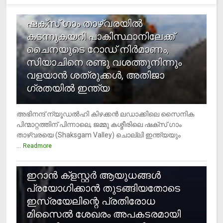
1
ഷക്സ് ​ഗാം താഴ്‌വരയിൽ
കടന്നുകയറി പാകിസ്ഥാനിലേക്ക്
ചൈനയുടെ റോഡ് നിർമാണം,
സിയാചിനെ രണ്ടു വശത്തുനിന്നും
വളയാൻ ശത്രുക്കൾ, അതിജാ​
ഗ്രതയിൽ ഇന്ത്യ
അഭിനന്ദ് ന്യൂഡൽഹി കിഴക്കൻ ലഡാക്കിലെ സൈനിക
പിന്മാറ്റത്തിന് പിന്നാലെ, ജമ്മു കശ്മീരിലെ ഷക്സ് ​ഗാം
താഴ്‌വരയെ (Shaksgam Valley) ചൊല്ലി ഇന്ത്യയും
...
Readmore
2
ഇറാന്‍ ക്‌ളസ്റ്റര്‍ ആയുധങ്ങള്‍
പ്രയോഗിക്കാന്‍ തുടങ്ങിയതോടെ
ഇസ്രയേലിന്റെ പ്രതിരോധ
മിസൈല്‍ ശേഖരം അപകടരമായി