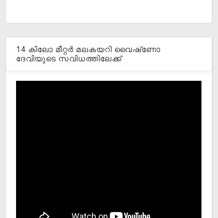
14 കിലോ മീറ്റര്‍ മലകയറി വൈഷ്‌ണോ
ദേവിയുടെ സവിധത്തിലേക്ക്