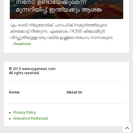
നിനോ' ഉണ്ടായേക്കുമെന്ന്
മുന്നറിയിപ്പ്, ഇന്ത്യക്കും ആശങ്ക
എം രാഖി ന്യൂയോര്‍ക്: പസഫിക് സമുദ്രത്തിലൂടെ
കിഴക്കോട്ട് നീങ്ങുന്ന, ഏകദേശം 14,500 കിലോമീറ്റര്‍
വിസ്തൃതിയുള്ള ഒരു വലിയ ഉഷ്ണജല തരംഗം നാസയുടെ
...
Readmore
©
2015
www.vyganews.com
All rights reserved.
Home
About Us
Privacy Policy
Grievance Redressal