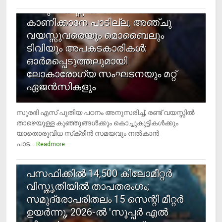
രണ്ടു വയസ്സില്‍ താഴെ സ്‌ക്രീന്‍
കാണിക്കാനേ പാടില്ല, അഞ്ചു
വയസ്സുവരെയും മൊബൈലും
ടിവിയും അപകടകാരികള്‍:
ഓര്‍മപ്പെടുത്തലുമായി
ലോകാരോഗ്യ സംഘടനയും മറ്റ്
ഏജന്‍സികളും
സുരഭി എസ് പുതിയ പഠനം അനുസരിച്ച്, രണ്ട് വയസ്സില്‍
താഴെയുള്ള കുഞ്ഞുങ്ങള്‍ക്കും കൊച്ചുകുട്ടികള്‍ക്കും
യാതൊരുവിധ സ്‌ക്രീന്‍ സമയവും നല്‍കാന്‍
പാട...
Readmore
5
പസഫിക്കില്‍ 14,500 കിലോമീറ്റര്‍
വിസ്തൃതിയില്‍ താപതരംഗം;
സമുദ്രോപരിതലം 15 സെന്റി മീറ്റര്‍
ഉയര്‍ന്നു, 2026-ല്‍ 'സൂപ്പര്‍ എല്‍