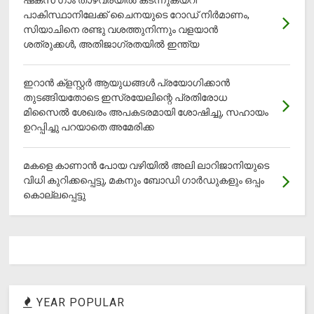
ഷക്സ് ​ഗാം താഴ്‌വരയിൽ കടന്നുകയറി
പാകിസ്ഥാനിലേക്ക് ചൈനയുടെ റോഡ് നിർമാണം,
സിയാചിനെ രണ്ടു വശത്തുനിന്നും വളയാൻ
ശത്രുക്കൾ, അതിജാ​ഗ്രതയിൽ ഇന്ത്യ
ഇറാന്‍ ക്‌ളസ്റ്റര്‍ ആയുധങ്ങള്‍ പ്രയോഗിക്കാന്‍
തുടങ്ങിയതോടെ ഇസ്രയേലിന്റെ പ്രതിരോധ
മിസൈല്‍ ശേഖരം അപകടരമായി ശോഷിച്ചു, സഹായം
ഉറപ്പിച്ചു പറയാതെ അമേരിക്ക
മകളെ കാണാന്‍ പോയ വഴിയില്‍ അലി ലാറിജാനിയുടെ
വിധി കുറിക്കപ്പെട്ടു, മകനും ബോഡി ഗാര്‍ഡുകളും ഒപ്പം
കൊല്ലപ്പെട്ടു
YEAR POPULAR