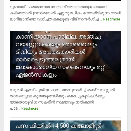
ദുബായ് : പരമോന്നത നേതാവ് അയത്തൊള്ള ഖമേനി
കഴിഞ്ഞാല്‍ ഇസ്രയേല്‍ ഏറ്റവുമധികം നോട്ടമിട്ടിരുന്ന അലി
ലാറിജാനിയെ വധിച്ചത് മകളുടെ വീട് സന്ദര്‍ശിച്ച ...
4
Readmore
രണ്ടു വയസ്സില്‍ താഴെ സ്‌ക്രീന്‍
കാണിക്കാനേ പാടില്ല, അഞ്ചു
വയസ്സുവരെയും മൊബൈലും
ടിവിയും അപകടകാരികള്‍:
ഓര്‍മപ്പെടുത്തലുമായി
ലോകാരോഗ്യ സംഘടനയും മറ്റ്
ഏജന്‍സികളും
സുരഭി എസ് പുതിയ പഠനം അനുസരിച്ച്, രണ്ട് വയസ്സില്‍
താഴെയുള്ള കുഞ്ഞുങ്ങള്‍ക്കും കൊച്ചുകുട്ടികള്‍ക്കും
യാതൊരുവിധ സ്‌ക്രീന്‍ സമയവും നല്‍കാന്‍
പാട...
Readmore
5
പസഫിക്കില്‍ 14,500 കിലോമീറ്റര്‍