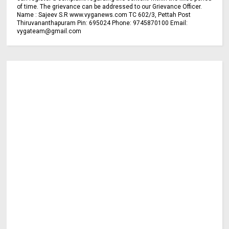
of time. The grievance can be addressed to our Grievance Officer.
Name : Sajeev S.R www.vyganews.com TC 602/3, Pettah Post
Thiruvananthapuram Pin: 695024 Phone: 9745870100 Email:
vygateam@gmail.com