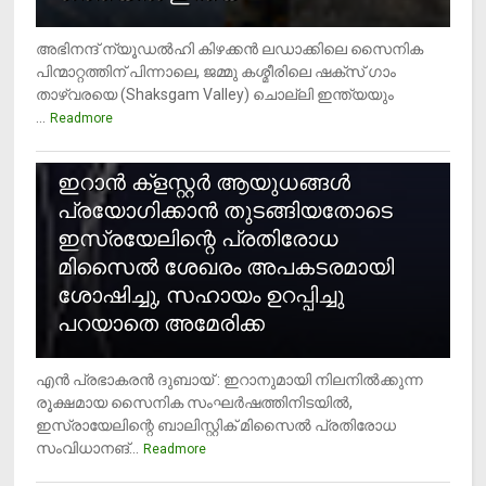
അഭിനന്ദ് ന്യൂഡൽഹി കിഴക്കൻ ലഡാക്കിലെ സൈനിക
പിന്മാറ്റത്തിന് പിന്നാലെ, ജമ്മു കശ്മീരിലെ ഷക്സ് ​ഗാം
താഴ്‌വരയെ (Shaksgam Valley) ചൊല്ലി ഇന്ത്യയും
...
Readmore
2
ഇറാന്‍ ക്‌ളസ്റ്റര്‍ ആയുധങ്ങള്‍
പ്രയോഗിക്കാന്‍ തുടങ്ങിയതോടെ
ഇസ്രയേലിന്റെ പ്രതിരോധ
മിസൈല്‍ ശേഖരം അപകടരമായി
ശോഷിച്ചു, സഹായം ഉറപ്പിച്ചു
പറയാതെ അമേരിക്ക
എന്‍ പ്രഭാകരന്‍ ദുബായ് : ഇറാനുമായി നിലനില്‍ക്കുന്ന
രൂക്ഷമായ സൈനിക സംഘര്‍ഷത്തിനിടയില്‍,
ഇസ്രായേലിന്റെ ബാലിസ്റ്റിക് മിസൈല്‍ പ്രതിരോധ
സംവിധാനങ്...
Readmore