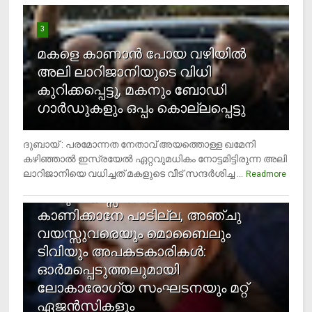
3
മകളെ കാണാന്‍ പോയ വഴിയില്‍
അലി ലാറിജാനിയുടെ വിധി
കുറിക്കപ്പെട്ടു, മകനും ബോഡി
ഗാര്‍ഡുകളും ഒപ്പം കൊല്ലപ്പെട്ടു
ദുബായ് : പരമോന്നത നേതാവ് അയത്തൊള്ള ഖമേനി
കഴിഞ്ഞാല്‍ ഇസ്രയേല്‍ ഏറ്റവുമധികം നോട്ടമിട്ടിരുന്ന അലി
ലാറിജാനിയെ വധിച്ചത് മകളുടെ വീട് സന്ദര്‍ശിച്ച ...
4
Readmore
രണ്ടു വയസ്സില്‍ താഴെ സ്‌ക്രീന്‍
കാണിക്കാനേ പാടില്ല, അഞ്ചു
വയസ്സുവരെയും മൊബൈലും
ടിവിയും അപകടകാരികള്‍:
ഓര്‍മപ്പെടുത്തലുമായി
ലോകാരോഗ്യ സംഘടനയും മറ്റ്
ഏജന്‍സികളും