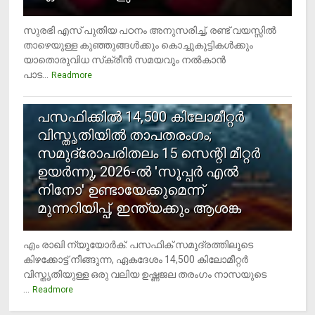
സുരഭി എസ് പുതിയ പഠനം അനുസരിച്ച്, രണ്ട് വയസ്സില്‍
താഴെയുള്ള കുഞ്ഞുങ്ങള്‍ക്കും കൊച്ചുകുട്ടികള്‍ക്കും
യാതൊരുവിധ സ്‌ക്രീന്‍ സമയവും നല്‍കാന്‍
പാട...
Readmore
5
പസഫിക്കില്‍ 14,500 കിലോമീറ്റര്‍
വിസ്തൃതിയില്‍ താപതരംഗം;
സമുദ്രോപരിതലം 15 സെന്റി മീറ്റര്‍
ഉയര്‍ന്നു, 2026-ല്‍ 'സൂപ്പര്‍ എല്‍
നിനോ' ഉണ്ടായേക്കുമെന്ന്
മുന്നറിയിപ്പ്, ഇന്ത്യക്കും ആശങ്ക
എം രാഖി ന്യൂയോര്‍ക്: പസഫിക് സമുദ്രത്തിലൂടെ
കിഴക്കോട്ട് നീങ്ങുന്ന, ഏകദേശം 14,500 കിലോമീറ്റര്‍
വിസ്തൃതിയുള്ള ഒരു വലിയ ഉഷ്ണജല തരംഗം നാസയുടെ
...
Readmore