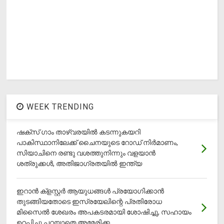
WEEK TRENDING
ഷക്സ് ​ഗാം താഴ്‌വരയിൽ കടന്നുകയറി
പാകിസ്ഥാനിലേക്ക് ചൈനയുടെ റോഡ് നിർമാണം,
സിയാചിനെ രണ്ടു വശത്തുനിന്നും വളയാൻ
ശത്രുക്കൾ, അതിജാ​ഗ്രതയിൽ ഇന്ത്യ
ഇറാന്‍ ക്‌ളസ്റ്റര്‍ ആയുധങ്ങള്‍ പ്രയോഗിക്കാന്‍
തുടങ്ങിയതോടെ ഇസ്രയേലിന്റെ പ്രതിരോധ
മിസൈല്‍ ശേഖരം അപകടരമായി ശോഷിച്ചു, സഹായം
ഉറപ്പിച്ചു പറയാതെ അമേരിക്ക