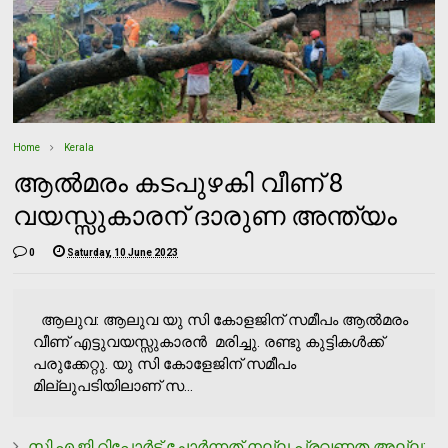
Home
Kerala
ആൽമരം കടപുഴകി വീണ് 8
വയസ്സുകാരന് ദാരുണ അന്ത്യം
0
Saturday, 10 June 2023
ആലുവ: ആലുവ യു സി കോളജിന് സമീപം ആൽമരം
വീണ് എട്ടുവയസ്സുകാരൻ മരിച്ചു. രണ്ടു കുട്ടികൾക്ക്
പരുക്കേറ്റു. യു സി കോളേജിന് സമീപം
മില്ലുപടിയിലാണ് സ...
സി.എ.ജി റിപ്പോര്‍ട്ട് ചോര്‍ന്നത് നല്ല പ്രവണത അല്ല;