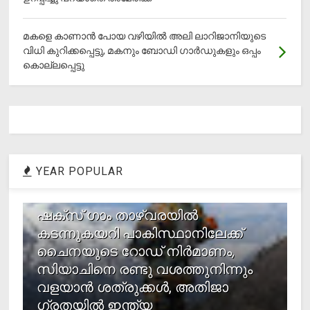
മകളെ കാണാന്‍ പോയ വഴിയില്‍ അലി ലാറിജാനിയുടെ
വിധി കുറിക്കപ്പെട്ടു, മകനും ബോഡി ഗാര്‍ഡുകളും ഒപ്പം
കൊല്ലപ്പെട്ടു
YEAR POPULAR
1
ഷക്സ് ​ഗാം താഴ്‌വരയിൽ
കടന്നുകയറി പാകിസ്ഥാനിലേക്ക്
ചൈനയുടെ റോഡ് നിർമാണം,
സിയാചിനെ രണ്ടു വശത്തുനിന്നും
വളയാൻ ശത്രുക്കൾ, അതിജാ​
ഗ്രതയിൽ ഇന്ത്യ