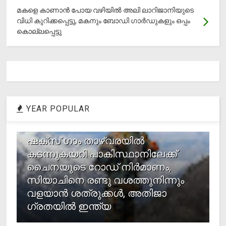
മകളെ കാണാന്‍ പോയ വഴിയില്‍ അലി ലാറിജാനിയുടെ
വിധി കുറിക്കപ്പെട്ടു, മകനും ബോഡി ഗാര്‍ഡുകളും ഒപ്പം
കൊല്ലപ്പെട്ടു
YEAR POPULAR
1
ഷക്സ് ​ഗാം താഴ്‌വരയിൽ
കടന്നുകയറി പാകിസ്ഥാനിലേക്ക്
ചൈനയുടെ റോഡ് നിർമാണം,
സിയാചിനെ രണ്ടു വശത്തുനിന്നും
വളയാൻ ശത്രുക്കൾ, അതിജാ​
ഗ്രതയിൽ ഇന്ത്യ