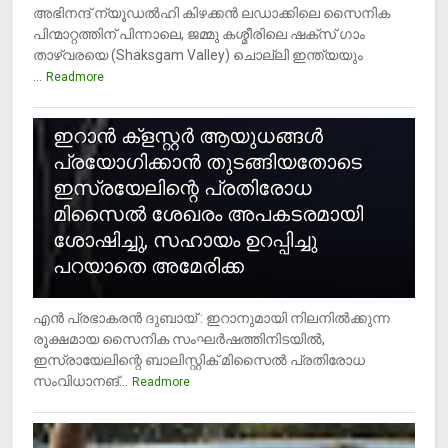
അഭിനന്ദ് ന്യൂഡൽഹി കിഴക്കൻ ലഡാക്കിലെ സൈനിക
പിന്മാറ്റത്തിന് പിന്നാലെ, ജമ്മു കശ്മീരിലെ ഷക്സ് ​ഗാം
താഴ്‌വരയെ (Shaksgam Valley) ചൊല്ലി ഇന്ത്യയും
...
Readmore
2
ഇറാന്‍ ക്‌ളസ്റ്റര്‍ ആയുധങ്ങള്‍
പ്രയോഗിക്കാന്‍ തുടങ്ങിയതോടെ
ഇസ്രയേലിന്റെ പ്രതിരോധ
മിസൈല്‍ ശേഖരം അപകടരമായി
ശോഷിച്ചു, സഹായം ഉറപ്പിച്ചു
പറയാതെ അമേരിക്ക
എന്‍ പ്രഭാകരന്‍ ദുബായ് : ഇറാനുമായി നിലനില്‍ക്കുന്ന
രൂക്ഷമായ സൈനിക സംഘര്‍ഷത്തിനിടയില്‍,
ഇസ്രായേലിന്റെ ബാലിസ്റ്റിക് മിസൈല്‍ പ്രതിരോധ
സംവിധാനങ്...
Readmore