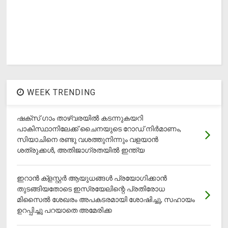
WEEK TRENDING
ഷക്സ് ​ഗാം താഴ്‌വരയിൽ കടന്നുകയറി
പാകിസ്ഥാനിലേക്ക് ചൈനയുടെ റോഡ് നിർമാണം,
സിയാചിനെ രണ്ടു വശത്തുനിന്നും വളയാൻ
ശത്രുക്കൾ, അതിജാ​ഗ്രതയിൽ ഇന്ത്യ
ഇറാന്‍ ക്‌ളസ്റ്റര്‍ ആയുധങ്ങള്‍ പ്രയോഗിക്കാന്‍
തുടങ്ങിയതോടെ ഇസ്രയേലിന്റെ പ്രതിരോധ
മിസൈല്‍ ശേഖരം അപകടരമായി ശോഷിച്ചു, സഹായം
ഉറപ്പിച്ചു പറയാതെ അമേരിക്ക