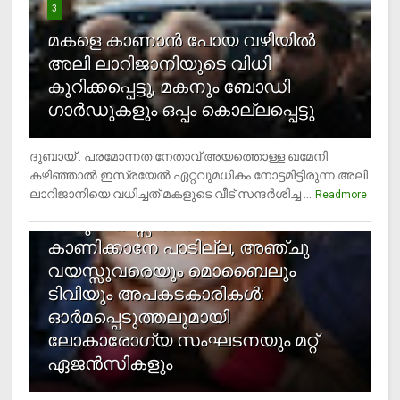
3
മകളെ കാണാന്‍ പോയ വഴിയില്‍
അലി ലാറിജാനിയുടെ വിധി
കുറിക്കപ്പെട്ടു, മകനും ബോഡി
ഗാര്‍ഡുകളും ഒപ്പം കൊല്ലപ്പെട്ടു
ദുബായ് : പരമോന്നത നേതാവ് അയത്തൊള്ള ഖമേനി
കഴിഞ്ഞാല്‍ ഇസ്രയേല്‍ ഏറ്റവുമധികം നോട്ടമിട്ടിരുന്ന അലി
ലാറിജാനിയെ വധിച്ചത് മകളുടെ വീട് സന്ദര്‍ശിച്ച ...
4
Readmore
രണ്ടു വയസ്സില്‍ താഴെ സ്‌ക്രീന്‍
കാണിക്കാനേ പാടില്ല, അഞ്ചു
വയസ്സുവരെയും മൊബൈലും
ടിവിയും അപകടകാരികള്‍:
ഓര്‍മപ്പെടുത്തലുമായി
ലോകാരോഗ്യ സംഘടനയും മറ്റ്
ഏജന്‍സികളും