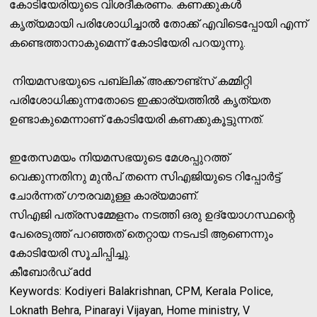
കോടിയേരിയുടെ വിശദീകരണം. കണക്കുകൾ
കൃത്യമായി പരിശോധിച്ചാൽ തോക്ക് എവിടെപ്പോയി എന്ന്
കണ്ടെത്താനാകുമെന്ന് കോടിയേരി പറയുന്നു.
നിയമസഭയുടെ പബ്ലിക് അക്കൗണ്ട്സ് കമ്മിറ്റി
പരിശോധിക്കുന്നതോടെ ഇക്കാര്യത്തിൽ കൃത്യത
ഉണ്ടാകുമെന്നാണ് കോടിയേരി കണക്കുകൂട്ടുന്നത്.
ഇതേസമയം നിയമസഭയുടെ മേശപ്പുറത്ത്
വെക്കുന്നതിനു മുൻപ് തന്നെ സിഎജിയുടെ റിപ്പോർട്ട്
ചോർന്നത് ഗൗരവമുള്ള കാര്യമാണ്.
സിഎജി പത്രസമ്മേളനം നടത്തി ഒരു ഉദ്യോഗസ്ഥന്റെ
പേരെടുത്ത് പറഞ്ഞത് തെറ്റായ നടപടി ആണെന്നും
കോടിയേരി സൂചിപ്പിച്ചു.
കീബോർഡ് add
Keywords: Kodiyeri Balakrishnan, CPM, Kerala Police,
Loknath Behra, Pinarayi Vijayan, Home ministry, V