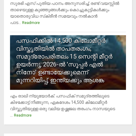
സുരഭി എസ് പുതിയ പഠനം അനുസരിച്ച്, രണ്ട് വയസ്സില്‍
താഴെയുള്ള കുഞ്ഞുങ്ങള്‍ക്കും കൊച്ചുകുട്ടികള്‍ക്കും
യാതൊരുവിധ സ്‌ക്രീന്‍ സമയവും നല്‍കാന്‍
പാട...
Readmore
5
പസഫിക്കില്‍ 14,500 കിലോമീറ്റര്‍
വിസ്തൃതിയില്‍ താപതരംഗം;
സമുദ്രോപരിതലം 15 സെന്റി മീറ്റര്‍
ഉയര്‍ന്നു, 2026-ല്‍ 'സൂപ്പര്‍ എല്‍
നിനോ' ഉണ്ടായേക്കുമെന്ന്
മുന്നറിയിപ്പ്, ഇന്ത്യക്കും ആശങ്ക
എം രാഖി ന്യൂയോര്‍ക്: പസഫിക് സമുദ്രത്തിലൂടെ
കിഴക്കോട്ട് നീങ്ങുന്ന, ഏകദേശം 14,500 കിലോമീറ്റര്‍
വിസ്തൃതിയുള്ള ഒരു വലിയ ഉഷ്ണജല തരംഗം നാസയുടെ
...
Readmore