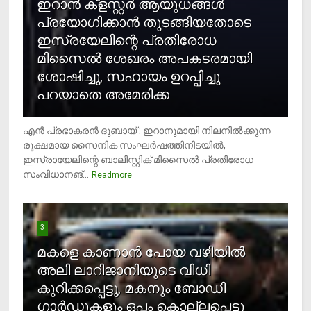
ഇറാന്‍ ക്‌ളസ്റ്റര്‍ ആയുധങ്ങള്‍
പ്രയോഗിക്കാന്‍ തുടങ്ങിയതോടെ
ഇസ്രയേലിന്റെ പ്രതിരോധ
മിസൈല്‍ ശേഖരം അപകടരമായി
ശോഷിച്ചു, സഹായം ഉറപ്പിച്ചു
പറയാതെ അമേരിക്ക
എന്‍ പ്രഭാകരന്‍ ദുബായ് : ഇറാനുമായി നിലനില്‍ക്കുന്ന
രൂക്ഷമായ സൈനിക സംഘര്‍ഷത്തിനിടയില്‍,
ഇസ്രായേലിന്റെ ബാലിസ്റ്റിക് മിസൈല്‍ പ്രതിരോധ
സംവിധാനങ്...
Readmore
3
മകളെ കാണാന്‍ പോയ വഴിയില്‍
അലി ലാറിജാനിയുടെ വിധി
കുറിക്കപ്പെട്ടു, മകനും ബോഡി
ഗാര്‍ഡുകളും ഒപ്പം കൊല്ലപ്പെട്ടു