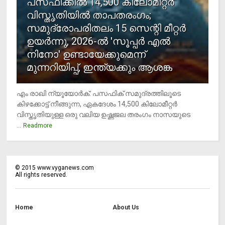
പസഫിക്കില്‍ 14,500 കിലോമീറ്റര്‍
വിസ്തൃതിയില്‍ താപതരംഗം;
സമുദ്രോപരിതലം 15 സെന്റി മീറ്റര്‍
ഉയര്‍ന്നു, 2026-ല്‍ 'സൂപ്പര്‍ എല്‍
നിനോ' ഉണ്ടായേക്കുമെന്ന്
മുന്നറിയിപ്പ്, ഇന്ത്യക്കും ആശങ്ക
എം രാഖി ന്യൂയോര്‍ക്: പസഫിക് സമുദ്രത്തിലൂടെ
കിഴക്കോട്ട് നീങ്ങുന്ന, ഏകദേശം 14,500 കിലോമീറ്റര്‍
വിസ്തൃതിയുള്ള ഒരു വലിയ ഉഷ്ണജല തരംഗം നാസയുടെ
...
Readmore
©
2015
www.vyganews.com
All rights reserved.
Home
About Us