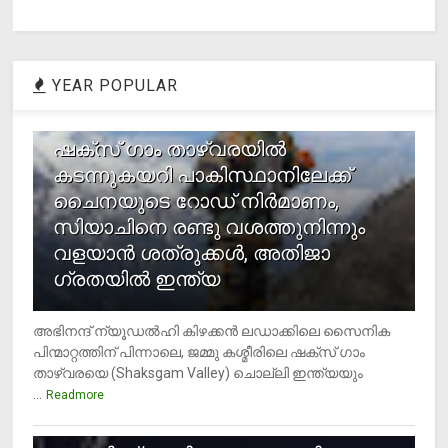
YEAR POPULAR
1
ഷക്സ് ​ഗാം താഴ്‌വരയിൽ
കടന്നുകയറി പാകിസ്ഥാനിലേക്ക്
ചൈനയുടെ റോഡ് നിർമാണം,
സിയാചിനെ രണ്ടു വശത്തുനിന്നും
വളയാൻ ശത്രുക്കൾ, അതിജാ​
ഗ്രതയിൽ ഇന്ത്യ
അഭിനന്ദ് ന്യൂഡൽഹി കിഴക്കൻ ലഡാക്കിലെ സൈനിക
പിന്മാറ്റത്തിന് പിന്നാലെ, ജമ്മു കശ്മീരിലെ ഷക്സ് ​ഗാം
താഴ്‌വരയെ (Shaksgam Valley) ചൊല്ലി ഇന്ത്യയും
...
Readmore
2