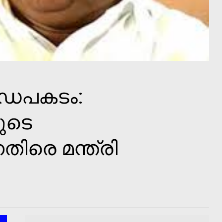
റോഡപകടം:
ുടെ
തിരെ മന്ത്രി