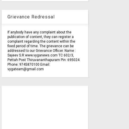
Grievance Redressal
If anybody have any complaint about the
publication of content, they can register a
complaint regarding the content within the
fixed period of time. The grievance can be
addressed to our Grievance Officer. Name :
Sajeev S.R www.vyganews.com TC 602/3,
Pettah Post Thiruvananthapuram Pin: 695024
Phone: 9745870100 Email:
vygateam@gmail.com