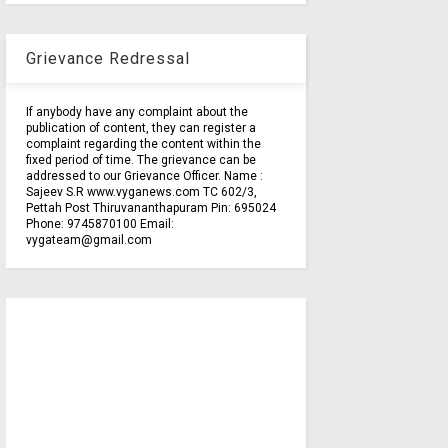
Grievance Redressal
If anybody have any complaint about the
publication of content, they can register a
complaint regarding the content within the
fixed period of time. The grievance can be
addressed to our Grievance Officer. Name :
Sajeev S.R www.vyganews.com TC 602/3,
Pettah Post Thiruvananthapuram Pin: 695024
Phone: 9745870100 Email:
vygateam@gmail.com