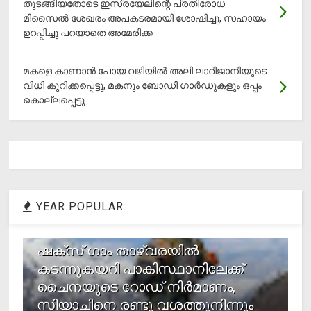
തുടങ്ങിയതോടെ ഇസ്രയേലിന്റെ പ്രതിരോധ
മിസൈല്‍ ശേഖരം അപകടരമായി ശോഷിച്ചു, സഹായം
ഉറപ്പിച്ചു പറയാതെ അമേരിക്ക
മകളെ കാണാന്‍ പോയ വഴിയില്‍ അലി ലാറിജാനിയുടെ
വിധി കുറിക്കപ്പെട്ടു, മകനും ബോഡി ഗാര്‍ഡുകളും ഒപ്പം
കൊല്ലപ്പെട്ടു
YEAR POPULAR
1
ഷക്സ് ​ഗാം താഴ്‌വരയിൽ
കടന്നുകയറി പാകിസ്ഥാനിലേക്ക്
ചൈനയുടെ റോഡ് നിർമാണം,
സിയാചിനെ രണ്ടു വശത്തുനിന്നും