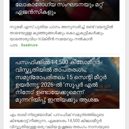
ലോകാരോഗ്യ സംഘടനയും മറ്റ്
ഏജന്‍സികളും
സുരഭി എസ് പുതിയ പഠനം അനുസരിച്ച്, രണ്ട് വയസ്സില്‍
താഴെയുള്ള കുഞ്ഞുങ്ങള്‍ക്കും കൊച്ചുകുട്ടികള്‍ക്കും
യാതൊരുവിധ സ്‌ക്രീന്‍ സമയവും നല്‍കാന്‍
പാട...
Readmore
5
പസഫിക്കില്‍ 14,500 കിലോമീറ്റര്‍
വിസ്തൃതിയില്‍ താപതരംഗം;
സമുദ്രോപരിതലം 15 സെന്റി മീറ്റര്‍
ഉയര്‍ന്നു, 2026-ല്‍ 'സൂപ്പര്‍ എല്‍
നിനോ' ഉണ്ടായേക്കുമെന്ന്
മുന്നറിയിപ്പ്, ഇന്ത്യക്കും ആശങ്ക
എം രാഖി ന്യൂയോര്‍ക്: പസഫിക് സമുദ്രത്തിലൂടെ
കിഴക്കോട്ട് നീങ്ങുന്ന, ഏകദേശം 14,500 കിലോമീറ്റര്‍
വിസ്തൃതിയുള്ള ഒരു വലിയ ഉഷ്ണജല തരംഗം നാസയുടെ