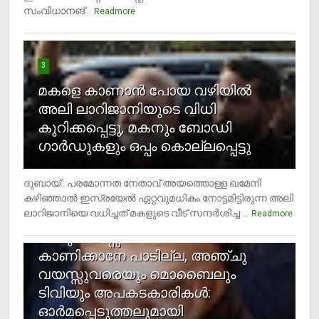
സംവിധാനങ്...
Readmore
3
മകളെ കാണാന്‍ പോയ വഴിയില്‍
അലി ലാറിജാനിയുടെ വിധി
കുറിക്കപ്പെട്ടു, മകനും ബോഡി
ഗാര്‍ഡുകളും ഒപ്പം കൊല്ലപ്പെട്ടു
ദുബായ് : പരമോന്നത നേതാവ് അയത്തൊള്ള ഖമേനി
കഴിഞ്ഞാല്‍ ഇസ്രയേല്‍ ഏറ്റവുമധികം നോട്ടമിട്ടിരുന്ന അലി
ലാറിജാനിയെ വധിച്ചത് മകളുടെ വീട് സന്ദര്‍ശിച്ച ...
4
Readmore
രണ്ടു വയസ്സില്‍ താഴെ സ്‌ക്രീന്‍
കാണിക്കാനേ പാടില്ല, അഞ്ചു
വയസ്സുവരെയും മൊബൈലും
ടിവിയും അപകടകാരികള്‍:
ഓര്‍മപ്പെടുത്തലുമായി