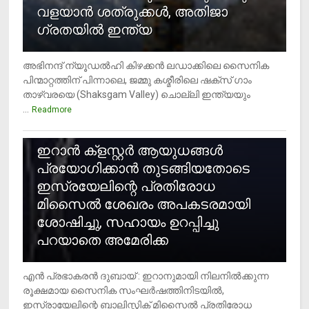
വളയാൻ ശത്രുക്കൾ, അതിജാ​
ഗ്രതയിൽ ഇന്ത്യ
അഭിനന്ദ് ന്യൂഡൽഹി കിഴക്കൻ ലഡാക്കിലെ സൈനിക
പിന്മാറ്റത്തിന് പിന്നാലെ, ജമ്മു കശ്മീരിലെ ഷക്സ് ​ഗാം
താഴ്‌വരയെ (Shaksgam Valley) ചൊല്ലി ഇന്ത്യയും
...
Readmore
2
ഇറാന്‍ ക്‌ളസ്റ്റര്‍ ആയുധങ്ങള്‍
പ്രയോഗിക്കാന്‍ തുടങ്ങിയതോടെ
ഇസ്രയേലിന്റെ പ്രതിരോധ
മിസൈല്‍ ശേഖരം അപകടരമായി
ശോഷിച്ചു, സഹായം ഉറപ്പിച്ചു
പറയാതെ അമേരിക്ക
എന്‍ പ്രഭാകരന്‍ ദുബായ് : ഇറാനുമായി നിലനില്‍ക്കുന്ന
രൂക്ഷമായ സൈനിക സംഘര്‍ഷത്തിനിടയില്‍,
ഇസ്രായേലിന്റെ ബാലിസ്റ്റിക് മിസൈല്‍ പ്രതിരോധ