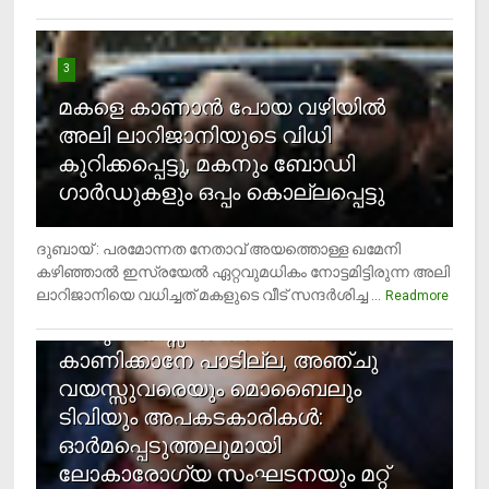
3
മകളെ കാണാന്‍ പോയ വഴിയില്‍
അലി ലാറിജാനിയുടെ വിധി
കുറിക്കപ്പെട്ടു, മകനും ബോഡി
ഗാര്‍ഡുകളും ഒപ്പം കൊല്ലപ്പെട്ടു
ദുബായ് : പരമോന്നത നേതാവ് അയത്തൊള്ള ഖമേനി
കഴിഞ്ഞാല്‍ ഇസ്രയേല്‍ ഏറ്റവുമധികം നോട്ടമിട്ടിരുന്ന അലി
ലാറിജാനിയെ വധിച്ചത് മകളുടെ വീട് സന്ദര്‍ശിച്ച ...
4
Readmore
രണ്ടു വയസ്സില്‍ താഴെ സ്‌ക്രീന്‍
കാണിക്കാനേ പാടില്ല, അഞ്ചു
വയസ്സുവരെയും മൊബൈലും
ടിവിയും അപകടകാരികള്‍:
ഓര്‍മപ്പെടുത്തലുമായി
ലോകാരോഗ്യ സംഘടനയും മറ്റ്