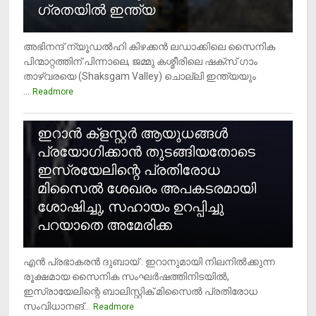
ഗ്രതയിൽ ഇന്ത്യ
അഭിനന്ദ് ന്യൂഡൽഹി കിഴക്കൻ ലഡാക്കിലെ സൈനിക
പിന്മാറ്റത്തിന് പിന്നാലെ, ജമ്മു കശ്മീരിലെ ഷക്സ് ​ഗാം
താഴ്‌വരയെ (Shaksgam Valley) ചൊല്ലി ഇന്ത്യയും
...
Readmore
2
ഇറാന്‍ ക്‌ളസ്റ്റര്‍ ആയുധങ്ങള്‍
പ്രയോഗിക്കാന്‍ തുടങ്ങിയതോടെ
ഇസ്രയേലിന്റെ പ്രതിരോധ
മിസൈല്‍ ശേഖരം അപകടരമായി
ശോഷിച്ചു, സഹായം ഉറപ്പിച്ചു
പറയാതെ അമേരിക്ക
എന്‍ പ്രഭാകരന്‍ ദുബായ് : ഇറാനുമായി നിലനില്‍ക്കുന്ന
രൂക്ഷമായ സൈനിക സംഘര്‍ഷത്തിനിടയില്‍,
ഇസ്രായേലിന്റെ ബാലിസ്റ്റിക് മിസൈല്‍ പ്രതിരോധ
സംവിധാനങ്...
Readmore