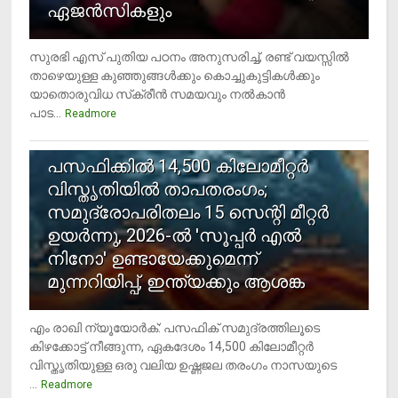
ഏജന്‍സികളും
സുരഭി എസ് പുതിയ പഠനം അനുസരിച്ച്, രണ്ട് വയസ്സില്‍
താഴെയുള്ള കുഞ്ഞുങ്ങള്‍ക്കും കൊച്ചുകുട്ടികള്‍ക്കും
യാതൊരുവിധ സ്‌ക്രീന്‍ സമയവും നല്‍കാന്‍
പാട...
Readmore
5
പസഫിക്കില്‍ 14,500 കിലോമീറ്റര്‍
വിസ്തൃതിയില്‍ താപതരംഗം;
സമുദ്രോപരിതലം 15 സെന്റി മീറ്റര്‍
ഉയര്‍ന്നു, 2026-ല്‍ 'സൂപ്പര്‍ എല്‍
നിനോ' ഉണ്ടായേക്കുമെന്ന്
മുന്നറിയിപ്പ്, ഇന്ത്യക്കും ആശങ്ക
എം രാഖി ന്യൂയോര്‍ക്: പസഫിക് സമുദ്രത്തിലൂടെ
കിഴക്കോട്ട് നീങ്ങുന്ന, ഏകദേശം 14,500 കിലോമീറ്റര്‍
വിസ്തൃതിയുള്ള ഒരു വലിയ ഉഷ്ണജല തരംഗം നാസയുടെ
...
Readmore