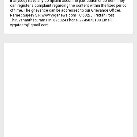
If anybody have any complaint about the publication of content, they
can register a complaint regarding the content within the fixed period
of time. The grievance can be addressed to our Grievance Officer.
Name : Sajeev S.R www.vyganews.com TC 602/3, Pettah Post
Thiruvananthapuram Pin: 695024 Phone: 9745870100 Email:
vygateam@gmail.com