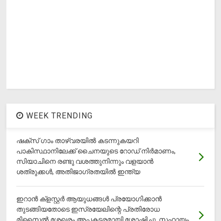
WEEK TRENDING
ഷക്സ് ​ഗാം താഴ്‌വരയിൽ കടന്നുകയറി
പാകിസ്ഥാനിലേക്ക് ചൈനയുടെ റോഡ് നിർമാണം,
സിയാചിനെ രണ്ടു വശത്തുനിന്നും വളയാൻ
ശത്രുക്കൾ, അതിജാ​ഗ്രതയിൽ ഇന്ത്യ
ഇറാന്‍ ക്‌ളസ്റ്റര്‍ ആയുധങ്ങള്‍ പ്രയോഗിക്കാന്‍
തുടങ്ങിയതോടെ ഇസ്രയേലിന്റെ പ്രതിരോധ
മിസൈല്‍ ശേഖരം അപകടരമായി ശോഷിച്ചു, സഹായം