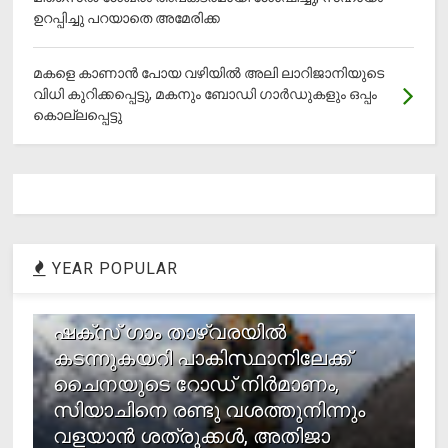
ഉറപ്പിച്ചു പറയാതെ അമേരിക്ക
മകളെ കാണാന്‍ പോയ വഴിയില്‍ അലി ലാറിജാനിയുടെ
വിധി കുറിക്കപ്പെട്ടു, മകനും ബോഡി ഗാര്‍ഡുകളും ഒപ്പം
കൊല്ലപ്പെട്ടു
YEAR POPULAR
1
ഷക്സ് ​ഗാം താഴ്‌വരയിൽ
കടന്നുകയറി പാകിസ്ഥാനിലേക്ക്
ചൈനയുടെ റോഡ് നിർമാണം,
സിയാചിനെ രണ്ടു വശത്തുനിന്നും
വളയാൻ ശത്രുക്കൾ, അതിജാ​