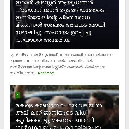
ഇറാന്‍ ക്‌ളസ്റ്റര്‍ ആയുധങ്ങള്‍
പ്രയോഗിക്കാന്‍ തുടങ്ങിയതോടെ
ഇസ്രയേലിന്റെ പ്രതിരോധ
മിസൈല്‍ ശേഖരം അപകടരമായി
ശോഷിച്ചു, സഹായം ഉറപ്പിച്ചു
പറയാതെ അമേരിക്ക
എന്‍ പ്രഭാകരന്‍ ദുബായ് : ഇറാനുമായി നിലനില്‍ക്കുന്ന
രൂക്ഷമായ സൈനിക സംഘര്‍ഷത്തിനിടയില്‍,
ഇസ്രായേലിന്റെ ബാലിസ്റ്റിക് മിസൈല്‍ പ്രതിരോധ
സംവിധാനങ്...
Readmore
3
മകളെ കാണാന്‍ പോയ വഴിയില്‍
അലി ലാറിജാനിയുടെ വിധി
കുറിക്കപ്പെട്ടു, മകനും ബോഡി
ഗാര്‍ഡുകളും ഒപ്പം കൊല്ലപ്പെട്ടു