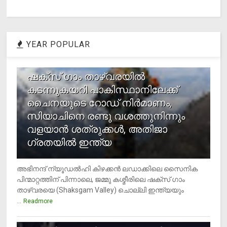
YEAR POPULAR
1
ഷക്സ് ​ഗാം താഴ്‌വരയിൽ
കടന്നുകയറി പാകിസ്ഥാനിലേക്ക്
ചൈനയുടെ റോഡ് നിർമാണം,
സിയാചിനെ രണ്ടു വശത്തുനിന്നും
വളയാൻ ശത്രുക്കൾ, അതിജാ​
ഗ്രതയിൽ ഇന്ത്യ
അഭിനന്ദ് ന്യൂഡൽഹി കിഴക്കൻ ലഡാക്കിലെ സൈനിക
പിന്മാറ്റത്തിന് പിന്നാലെ, ജമ്മു കശ്മീരിലെ ഷക്സ് ​ഗാം
താഴ്‌വരയെ (Shaksgam Valley) ചൊല്ലി ഇന്ത്യയും
...
Readmore
2