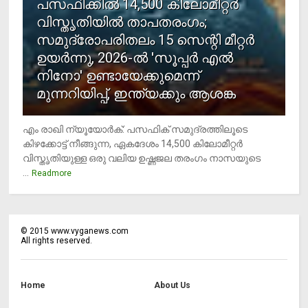
പസഫിക്കില്‍ 14,500 കിലോമീറ്റര്‍
വിസ്തൃതിയില്‍ താപതരംഗം;
സമുദ്രോപരിതലം 15 സെന്റി മീറ്റര്‍
ഉയര്‍ന്നു, 2026-ല്‍ 'സൂപ്പര്‍ എല്‍
നിനോ' ഉണ്ടായേക്കുമെന്ന്
മുന്നറിയിപ്പ്, ഇന്ത്യക്കും ആശങ്ക
എം രാഖി ന്യൂയോര്‍ക്: പസഫിക് സമുദ്രത്തിലൂടെ
കിഴക്കോട്ട് നീങ്ങുന്ന, ഏകദേശം 14,500 കിലോമീറ്റര്‍
വിസ്തൃതിയുള്ള ഒരു വലിയ ഉഷ്ണജല തരംഗം നാസയുടെ
...
Readmore
©
2015
www.vyganews.com
All rights reserved.
Home
About Us