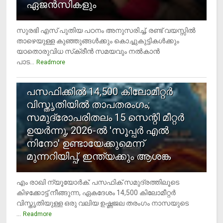
ഏജന്‍സികളും
സുരഭി എസ് പുതിയ പഠനം അനുസരിച്ച്, രണ്ട് വയസ്സില്‍
താഴെയുള്ള കുഞ്ഞുങ്ങള്‍ക്കും കൊച്ചുകുട്ടികള്‍ക്കും
യാതൊരുവിധ സ്‌ക്രീന്‍ സമയവും നല്‍കാന്‍
പാട...
Readmore
5
പസഫിക്കില്‍ 14,500 കിലോമീറ്റര്‍
വിസ്തൃതിയില്‍ താപതരംഗം;
സമുദ്രോപരിതലം 15 സെന്റി മീറ്റര്‍
ഉയര്‍ന്നു, 2026-ല്‍ 'സൂപ്പര്‍ എല്‍
നിനോ' ഉണ്ടായേക്കുമെന്ന്
മുന്നറിയിപ്പ്, ഇന്ത്യക്കും ആശങ്ക
എം രാഖി ന്യൂയോര്‍ക്: പസഫിക് സമുദ്രത്തിലൂടെ
കിഴക്കോട്ട് നീങ്ങുന്ന, ഏകദേശം 14,500 കിലോമീറ്റര്‍
വിസ്തൃതിയുള്ള ഒരു വലിയ ഉഷ്ണജല തരംഗം നാസയുടെ
...
Readmore