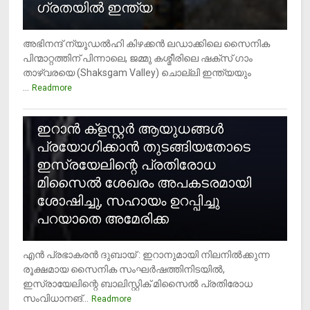
ഗ്രതയിൽ ഇന്ത്യ
അഭിനന്ദ് ന്യൂഡൽഹി കിഴക്കൻ ലഡാക്കിലെ സൈനിക
പിന്മാറ്റത്തിന് പിന്നാലെ, ജമ്മു കശ്മീരിലെ ഷക്സ് ​ഗാം
താഴ്‌വരയെ (Shaksgam Valley) ചൊല്ലി ഇന്ത്യയും
...
Readmore
2
ഇറാന്‍ ക്‌ളസ്റ്റര്‍ ആയുധങ്ങള്‍
പ്രയോഗിക്കാന്‍ തുടങ്ങിയതോടെ
ഇസ്രയേലിന്റെ പ്രതിരോധ
മിസൈല്‍ ശേഖരം അപകടരമായി
ശോഷിച്ചു, സഹായം ഉറപ്പിച്ചു
പറയാതെ അമേരിക്ക
എന്‍ പ്രഭാകരന്‍ ദുബായ് : ഇറാനുമായി നിലനില്‍ക്കുന്ന
രൂക്ഷമായ സൈനിക സംഘര്‍ഷത്തിനിടയില്‍,
ഇസ്രായേലിന്റെ ബാലിസ്റ്റിക് മിസൈല്‍ പ്രതിരോധ
സംവിധാനങ്...
Readmore