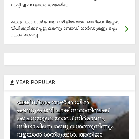
ഉറപ്പിച്ചു പറയാതെ അമേരിക്ക
മകളെ കാണാന്‍ പോയ വഴിയില്‍ അലി ലാറിജാനിയുടെ
വിധി കുറിക്കപ്പെട്ടു, മകനും ബോഡി ഗാര്‍ഡുകളും ഒപ്പം
കൊല്ലപ്പെട്ടു
YEAR POPULAR
1
ഷക്സ് ​ഗാം താഴ്‌വരയിൽ
കടന്നുകയറി പാകിസ്ഥാനിലേക്ക്
ചൈനയുടെ റോഡ് നിർമാണം,
സിയാചിനെ രണ്ടു വശത്തുനിന്നും
വളയാൻ ശത്രുക്കൾ, അതിജാ​