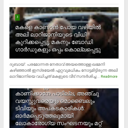
3
മകളെ കാണാന്‍ പോയ വഴിയില്‍
അലി ലാറിജാനിയുടെ വിധി
കുറിക്കപ്പെട്ടു, മകനും ബോഡി
ഗാര്‍ഡുകളും ഒപ്പം കൊല്ലപ്പെട്ടു
ദുബായ് : പരമോന്നത നേതാവ് അയത്തൊള്ള ഖമേനി
കഴിഞ്ഞാല്‍ ഇസ്രയേല്‍ ഏറ്റവുമധികം നോട്ടമിട്ടിരുന്ന അലി
ലാറിജാനിയെ വധിച്ചത് മകളുടെ വീട് സന്ദര്‍ശിച്ച ...
4
Readmore
രണ്ടു വയസ്സില്‍ താഴെ സ്‌ക്രീന്‍
കാണിക്കാനേ പാടില്ല, അഞ്ചു
വയസ്സുവരെയും മൊബൈലും
ടിവിയും അപകടകാരികള്‍:
ഓര്‍മപ്പെടുത്തലുമായി
ലോകാരോഗ്യ സംഘടനയും മറ്റ്