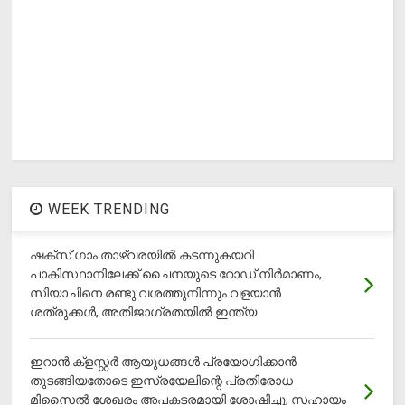
WEEK TRENDING
ഷക്സ് ​ഗാം താഴ്‌വരയിൽ കടന്നുകയറി
പാകിസ്ഥാനിലേക്ക് ചൈനയുടെ റോഡ് നിർമാണം,
സിയാചിനെ രണ്ടു വശത്തുനിന്നും വളയാൻ
ശത്രുക്കൾ, അതിജാ​ഗ്രതയിൽ ഇന്ത്യ
ഇറാന്‍ ക്‌ളസ്റ്റര്‍ ആയുധങ്ങള്‍ പ്രയോഗിക്കാന്‍
തുടങ്ങിയതോടെ ഇസ്രയേലിന്റെ പ്രതിരോധ
മിസൈല്‍ ശേഖരം അപകടരമായി ശോഷിച്ചു, സഹായം