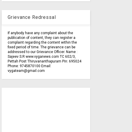
Grievance Redressal
If anybody have any complaint about the
publication of content, they can register a
complaint regarding the content within the
fixed period of time. The grievance can be
addressed to our Grievance Officer. Name :
Sajeev S.R www.vyganews.com TC 602/3,
Pettah Post Thiruvananthapuram Pin: 695024
Phone: 9745870100 Email:
vygateam@gmail.com