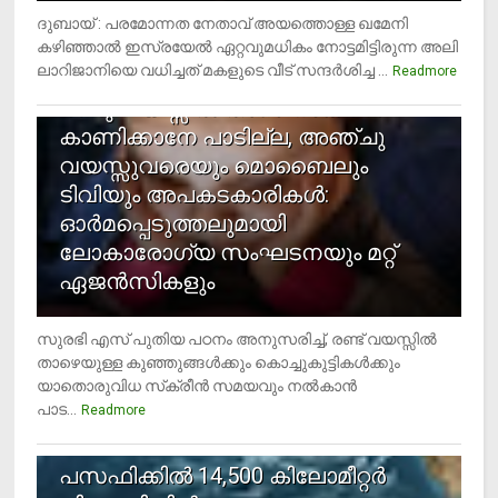
ദുബായ് : പരമോന്നത നേതാവ് അയത്തൊള്ള ഖമേനി
കഴിഞ്ഞാല്‍ ഇസ്രയേല്‍ ഏറ്റവുമധികം നോട്ടമിട്ടിരുന്ന അലി
ലാറിജാനിയെ വധിച്ചത് മകളുടെ വീട് സന്ദര്‍ശിച്ച ...
4
Readmore
രണ്ടു വയസ്സില്‍ താഴെ സ്‌ക്രീന്‍
കാണിക്കാനേ പാടില്ല, അഞ്ചു
വയസ്സുവരെയും മൊബൈലും
ടിവിയും അപകടകാരികള്‍:
ഓര്‍മപ്പെടുത്തലുമായി
ലോകാരോഗ്യ സംഘടനയും മറ്റ്
ഏജന്‍സികളും
സുരഭി എസ് പുതിയ പഠനം അനുസരിച്ച്, രണ്ട് വയസ്സില്‍
താഴെയുള്ള കുഞ്ഞുങ്ങള്‍ക്കും കൊച്ചുകുട്ടികള്‍ക്കും
യാതൊരുവിധ സ്‌ക്രീന്‍ സമയവും നല്‍കാന്‍
പാട...
Readmore
5
പസഫിക്കില്‍ 14,500 കിലോമീറ്റര്‍