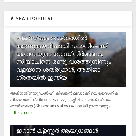
YEAR POPULAR
1
ഷക്സ് ​ഗാം താഴ്‌വരയിൽ
കടന്നുകയറി പാകിസ്ഥാനിലേക്ക്
ചൈനയുടെ റോഡ് നിർമാണം,
സിയാചിനെ രണ്ടു വശത്തുനിന്നും
വളയാൻ ശത്രുക്കൾ, അതിജാ​
ഗ്രതയിൽ ഇന്ത്യ
അഭിനന്ദ് ന്യൂഡൽഹി കിഴക്കൻ ലഡാക്കിലെ സൈനിക
പിന്മാറ്റത്തിന് പിന്നാലെ, ജമ്മു കശ്മീരിലെ ഷക്സ് ​ഗാം
താഴ്‌വരയെ (Shaksgam Valley) ചൊല്ലി ഇന്ത്യയും
...
Readmore
2
ഇറാന്‍ ക്‌ളസ്റ്റര്‍ ആയുധങ്ങള്‍