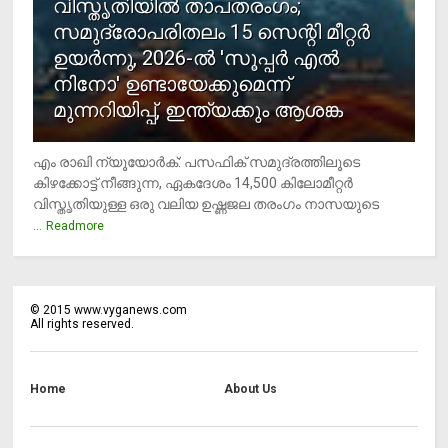
വിസ്തൃതിയില്‍ താപതരംഗം;
സമുദ്രോപരിതലം 15 സെന്റി മീറ്റര്‍
ഉയര്‍ന്നു, 2026-ല്‍ 'സൂപ്പര്‍ എല്‍
നിനോ' ഉണ്ടായേക്കുമെന്ന്
മുന്നറിയിപ്പ്, ഇന്ത്യക്കും ആശങ്ക
എം രാഖി ന്യൂയോര്‍ക്: പസഫിക് സമുദ്രത്തിലൂടെ
കിഴക്കോട്ട് നീങ്ങുന്ന, ഏകദേശം 14,500 കിലോമീറ്റര്‍
വിസ്തൃതിയുള്ള ഒരു വലിയ ഉഷ്ണജല തരംഗം നാസയുടെ
...
Readmore
©
2015
www.vyganews.com
All rights reserved.
Home
About Us