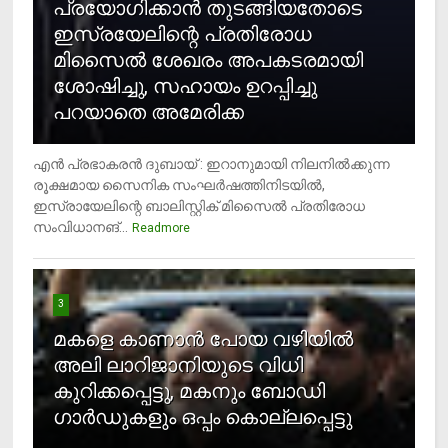
പ്രയോഗിക്കാന്‍ തുടങ്ങിയതോടെ
ഇസ്രയേലിന്റെ പ്രതിരോധ
മിസൈല്‍ ശേഖരം അപകടരമായി
ശോഷിച്ചു, സഹായം ഉറപ്പിച്ചു
പറയാതെ അമേരിക്ക
എന്‍ പ്രഭാകരന്‍ ദുബായ് : ഇറാനുമായി നിലനില്‍ക്കുന്ന
രൂക്ഷമായ സൈനിക സംഘര്‍ഷത്തിനിടയില്‍,
ഇസ്രായേലിന്റെ ബാലിസ്റ്റിക് മിസൈല്‍ പ്രതിരോധ
സംവിധാനങ്...
Readmore
3
മകളെ കാണാന്‍ പോയ വഴിയില്‍
അലി ലാറിജാനിയുടെ വിധി
കുറിക്കപ്പെട്ടു, മകനും ബോഡി
ഗാര്‍ഡുകളും ഒപ്പം കൊല്ലപ്പെട്ടു