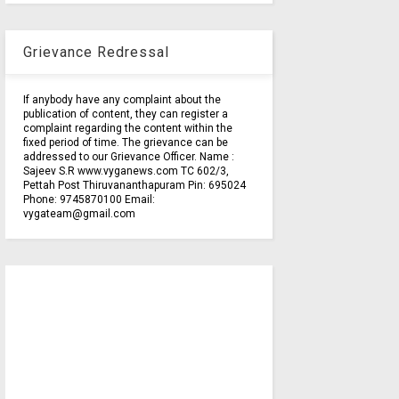
Grievance Redressal
If anybody have any complaint about the
publication of content, they can register a
complaint regarding the content within the
fixed period of time. The grievance can be
addressed to our Grievance Officer. Name :
Sajeev S.R www.vyganews.com TC 602/3,
Pettah Post Thiruvananthapuram Pin: 695024
Phone: 9745870100 Email:
vygateam@gmail.com