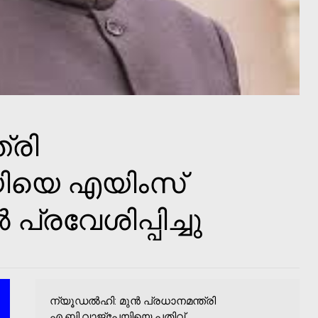
്രി
യിയെ എയിംസ്
്രവേശിപ്പിച്ചു
ന്യൂഡല്‍ഹി: മുന്‍ പ്രധാനമന്ത്രി
എ.ബി.വാജ്‌പേയിയെ പതിവ്