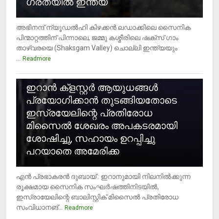
ഗ്രതയിൽ ഇന്ത്യ
അഭിനന്ദ് ന്യൂഡൽഹി കിഴക്കൻ ലഡാക്കിലെ സൈനിക
പിന്മാറ്റത്തിന് പിന്നാലെ, ജമ്മു കശ്മീരിലെ ഷക്സ് ​ഗാം
താഴ്‌വരയെ (Shaksgam Valley) ചൊല്ലി ഇന്ത്യയും
...
Readmore
2
ഇറാന്‍ ക്‌ളസ്റ്റര്‍ ആയുധങ്ങള്‍
പ്രയോഗിക്കാന്‍ തുടങ്ങിയതോടെ
ഇസ്രയേലിന്റെ പ്രതിരോധ
മിസൈല്‍ ശേഖരം അപകടരമായി
ശോഷിച്ചു, സഹായം ഉറപ്പിച്ചു
പറയാതെ അമേരിക്ക
എന്‍ പ്രഭാകരന്‍ ദുബായ് : ഇറാനുമായി നിലനില്‍ക്കുന്ന
രൂക്ഷമായ സൈനിക സംഘര്‍ഷത്തിനിടയില്‍,
ഇസ്രായേലിന്റെ ബാലിസ്റ്റിക് മിസൈല്‍ പ്രതിരോധ
സംവിധാനങ്...
Readmore