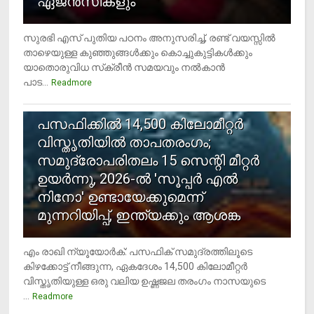
ഏജന്‍സികളും
സുരഭി എസ് പുതിയ പഠനം അനുസരിച്ച്, രണ്ട് വയസ്സില്‍
താഴെയുള്ള കുഞ്ഞുങ്ങള്‍ക്കും കൊച്ചുകുട്ടികള്‍ക്കും
യാതൊരുവിധ സ്‌ക്രീന്‍ സമയവും നല്‍കാന്‍
പാട...
Readmore
5
പസഫിക്കില്‍ 14,500 കിലോമീറ്റര്‍
വിസ്തൃതിയില്‍ താപതരംഗം;
സമുദ്രോപരിതലം 15 സെന്റി മീറ്റര്‍
ഉയര്‍ന്നു, 2026-ല്‍ 'സൂപ്പര്‍ എല്‍
നിനോ' ഉണ്ടായേക്കുമെന്ന്
മുന്നറിയിപ്പ്, ഇന്ത്യക്കും ആശങ്ക
എം രാഖി ന്യൂയോര്‍ക്: പസഫിക് സമുദ്രത്തിലൂടെ
കിഴക്കോട്ട് നീങ്ങുന്ന, ഏകദേശം 14,500 കിലോമീറ്റര്‍
വിസ്തൃതിയുള്ള ഒരു വലിയ ഉഷ്ണജല തരംഗം നാസയുടെ
...
Readmore