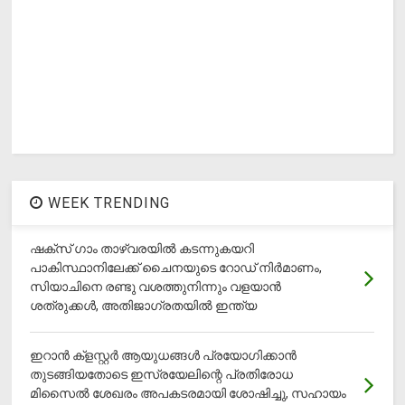
WEEK TRENDING
ഷക്സ് ​ഗാം താഴ്‌വരയിൽ കടന്നുകയറി
പാകിസ്ഥാനിലേക്ക് ചൈനയുടെ റോഡ് നിർമാണം,
സിയാചിനെ രണ്ടു വശത്തുനിന്നും വളയാൻ
ശത്രുക്കൾ, അതിജാ​ഗ്രതയിൽ ഇന്ത്യ
ഇറാന്‍ ക്‌ളസ്റ്റര്‍ ആയുധങ്ങള്‍ പ്രയോഗിക്കാന്‍
തുടങ്ങിയതോടെ ഇസ്രയേലിന്റെ പ്രതിരോധ
മിസൈല്‍ ശേഖരം അപകടരമായി ശോഷിച്ചു, സഹായം