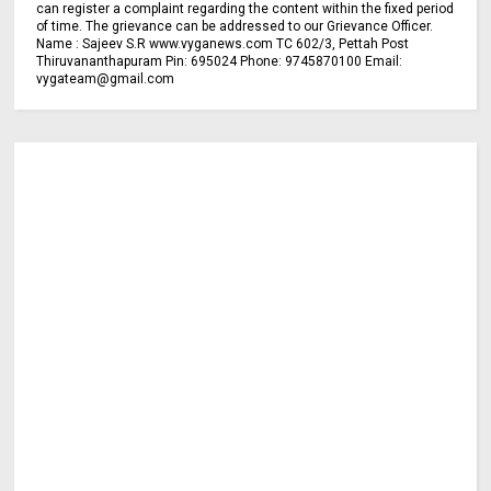
can register a complaint regarding the content within the fixed period
of time. The grievance can be addressed to our Grievance Officer.
Name : Sajeev S.R www.vyganews.com TC 602/3, Pettah Post
Thiruvananthapuram Pin: 695024 Phone: 9745870100 Email:
vygateam@gmail.com