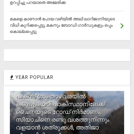
ഉറപ്പിച്ചു പറയാതെ അമേരിക്ക
മകളെ കാണാന്‍ പോയ വഴിയില്‍ അലി ലാറിജാനിയുടെ
വിധി കുറിക്കപ്പെട്ടു, മകനും ബോഡി ഗാര്‍ഡുകളും ഒപ്പം
കൊല്ലപ്പെട്ടു
YEAR POPULAR
1
ഷക്സ് ​ഗാം താഴ്‌വരയിൽ
കടന്നുകയറി പാകിസ്ഥാനിലേക്ക്
ചൈനയുടെ റോഡ് നിർമാണം,
സിയാചിനെ രണ്ടു വശത്തുനിന്നും
വളയാൻ ശത്രുക്കൾ, അതിജാ​