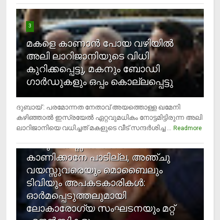
3
മകളെ കാണാന്‍ പോയ വഴിയില്‍
അലി ലാറിജാനിയുടെ വിധി
കുറിക്കപ്പെട്ടു, മകനും ബോഡി
ഗാര്‍ഡുകളും ഒപ്പം കൊല്ലപ്പെട്ടു
ദുബായ് : പരമോന്നത നേതാവ് അയത്തൊള്ള ഖമേനി
കഴിഞ്ഞാല്‍ ഇസ്രയേല്‍ ഏറ്റവുമധികം നോട്ടമിട്ടിരുന്ന അലി
ലാറിജാനിയെ വധിച്ചത് മകളുടെ വീട് സന്ദര്‍ശിച്ച ...
4
Readmore
രണ്ടു വയസ്സില്‍ താഴെ സ്‌ക്രീന്‍
കാണിക്കാനേ പാടില്ല, അഞ്ചു
വയസ്സുവരെയും മൊബൈലും
ടിവിയും അപകടകാരികള്‍:
ഓര്‍മപ്പെടുത്തലുമായി
ലോകാരോഗ്യ സംഘടനയും മറ്റ്