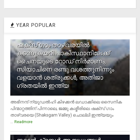
YEAR POPULAR
1
ഷക്സ് ​ഗാം താഴ്‌വരയിൽ
കടന്നുകയറി പാകിസ്ഥാനിലേക്ക്
ചൈനയുടെ റോഡ് നിർമാണം,
സിയാചിനെ രണ്ടു വശത്തുനിന്നും
വളയാൻ ശത്രുക്കൾ, അതിജാ​
ഗ്രതയിൽ ഇന്ത്യ
അഭിനന്ദ് ന്യൂഡൽഹി കിഴക്കൻ ലഡാക്കിലെ സൈനിക
പിന്മാറ്റത്തിന് പിന്നാലെ, ജമ്മു കശ്മീരിലെ ഷക്സ് ​ഗാം
താഴ്‌വരയെ (Shaksgam Valley) ചൊല്ലി ഇന്ത്യയും
...
Readmore
2