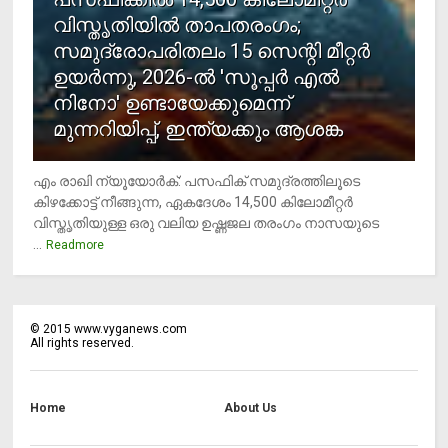
വിസ്തൃതിയില്‍ താപതരംഗം;
സമുദ്രോപരിതലം 15 സെന്റി മീറ്റര്‍
ഉയര്‍ന്നു, 2026-ല്‍ 'സൂപ്പര്‍ എല്‍
നിനോ' ഉണ്ടായേക്കുമെന്ന്
മുന്നറിയിപ്പ്, ഇന്ത്യക്കും ആശങ്ക
എം രാഖി ന്യൂയോര്‍ക്: പസഫിക് സമുദ്രത്തിലൂടെ
കിഴക്കോട്ട് നീങ്ങുന്ന, ഏകദേശം 14,500 കിലോമീറ്റര്‍
വിസ്തൃതിയുള്ള ഒരു വലിയ ഉഷ്ണജല തരംഗം നാസയുടെ
...
Readmore
©
2015
www.vyganews.com
All rights reserved.
Home
About Us