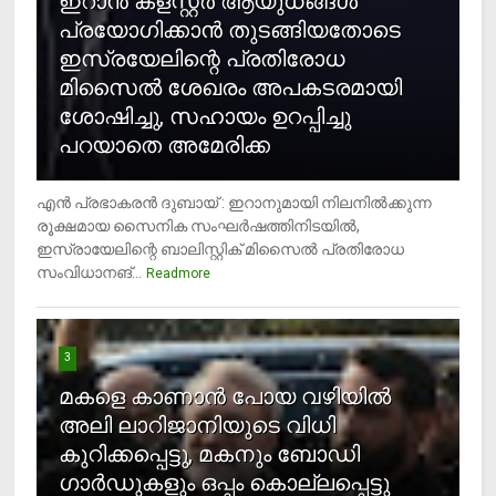
ഇറാന്‍ ക്‌ളസ്റ്റര്‍ ആയുധങ്ങള്‍
പ്രയോഗിക്കാന്‍ തുടങ്ങിയതോടെ
ഇസ്രയേലിന്റെ പ്രതിരോധ
മിസൈല്‍ ശേഖരം അപകടരമായി
ശോഷിച്ചു, സഹായം ഉറപ്പിച്ചു
പറയാതെ അമേരിക്ക
എന്‍ പ്രഭാകരന്‍ ദുബായ് : ഇറാനുമായി നിലനില്‍ക്കുന്ന
രൂക്ഷമായ സൈനിക സംഘര്‍ഷത്തിനിടയില്‍,
ഇസ്രായേലിന്റെ ബാലിസ്റ്റിക് മിസൈല്‍ പ്രതിരോധ
സംവിധാനങ്...
Readmore
3
മകളെ കാണാന്‍ പോയ വഴിയില്‍
അലി ലാറിജാനിയുടെ വിധി
കുറിക്കപ്പെട്ടു, മകനും ബോഡി
ഗാര്‍ഡുകളും ഒപ്പം കൊല്ലപ്പെട്ടു