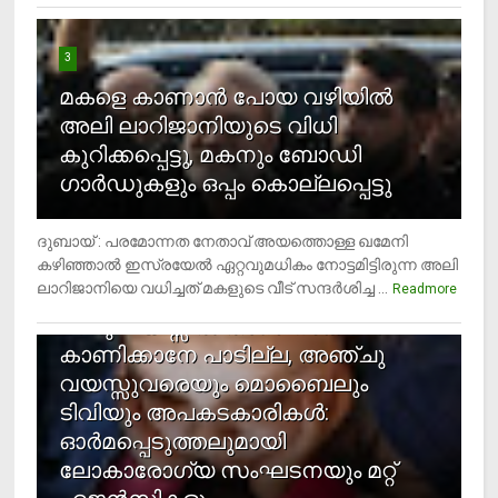
3
മകളെ കാണാന്‍ പോയ വഴിയില്‍
അലി ലാറിജാനിയുടെ വിധി
കുറിക്കപ്പെട്ടു, മകനും ബോഡി
ഗാര്‍ഡുകളും ഒപ്പം കൊല്ലപ്പെട്ടു
ദുബായ് : പരമോന്നത നേതാവ് അയത്തൊള്ള ഖമേനി
കഴിഞ്ഞാല്‍ ഇസ്രയേല്‍ ഏറ്റവുമധികം നോട്ടമിട്ടിരുന്ന അലി
ലാറിജാനിയെ വധിച്ചത് മകളുടെ വീട് സന്ദര്‍ശിച്ച ...
4
Readmore
രണ്ടു വയസ്സില്‍ താഴെ സ്‌ക്രീന്‍
കാണിക്കാനേ പാടില്ല, അഞ്ചു
വയസ്സുവരെയും മൊബൈലും
ടിവിയും അപകടകാരികള്‍:
ഓര്‍മപ്പെടുത്തലുമായി
ലോകാരോഗ്യ സംഘടനയും മറ്റ്