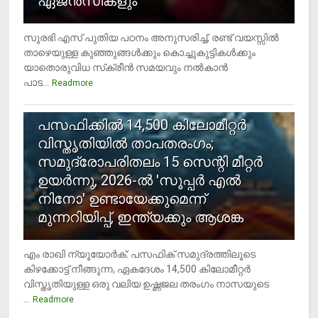
ഏജന്‍സികളും
സുരഭി എസ് പുതിയ പഠനം അനുസരിച്ച്, രണ്ട് വയസ്സില്‍
താഴെയുള്ള കുഞ്ഞുങ്ങള്‍ക്കും കൊച്ചുകുട്ടികള്‍ക്കും
യാതൊരുവിധ സ്‌ക്രീന്‍ സമയവും നല്‍കാന്‍
പാട...
Readmore
5
പസഫിക്കില്‍ 14,500 കിലോമീറ്റര്‍
വിസ്തൃതിയില്‍ താപതരംഗം;
സമുദ്രോപരിതലം 15 സെന്റി മീറ്റര്‍
ഉയര്‍ന്നു, 2026-ല്‍ 'സൂപ്പര്‍ എല്‍
നിനോ' ഉണ്ടായേക്കുമെന്ന്
മുന്നറിയിപ്പ്, ഇന്ത്യക്കും ആശങ്ക
എം രാഖി ന്യൂയോര്‍ക്: പസഫിക് സമുദ്രത്തിലൂടെ
കിഴക്കോട്ട് നീങ്ങുന്ന, ഏകദേശം 14,500 കിലോമീറ്റര്‍
വിസ്തൃതിയുള്ള ഒരു വലിയ ഉഷ്ണജല തരംഗം നാസയുടെ
...
Readmore