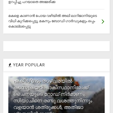
ഉറപ്പിച്ചു പറയാതെ അമേരിക്ക
മകളെ കാണാന്‍ പോയ വഴിയില്‍ അലി ലാറിജാനിയുടെ
വിധി കുറിക്കപ്പെട്ടു, മകനും ബോഡി ഗാര്‍ഡുകളും ഒപ്പം
കൊല്ലപ്പെട്ടു
YEAR POPULAR
1
ഷക്സ് ​ഗാം താഴ്‌വരയിൽ
കടന്നുകയറി പാകിസ്ഥാനിലേക്ക്
ചൈനയുടെ റോഡ് നിർമാണം,
സിയാചിനെ രണ്ടു വശത്തുനിന്നും
വളയാൻ ശത്രുക്കൾ, അതിജാ​