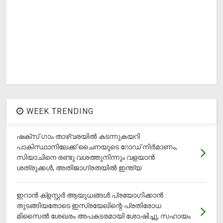
WEEK TRENDING
ഷക്സ് ​ഗാം താഴ്‌വരയിൽ കടന്നുകയറി
പാകിസ്ഥാനിലേക്ക് ചൈനയുടെ റോഡ് നിർമാണം,
സിയാചിനെ രണ്ടു വശത്തുനിന്നും വളയാൻ
ശത്രുക്കൾ, അതിജാ​ഗ്രതയിൽ ഇന്ത്യ
ഇറാന്‍ ക്‌ളസ്റ്റര്‍ ആയുധങ്ങള്‍ പ്രയോഗിക്കാന്‍
തുടങ്ങിയതോടെ ഇസ്രയേലിന്റെ പ്രതിരോധ
മിസൈല്‍ ശേഖരം അപകടരമായി ശോഷിച്ചു, സഹായം