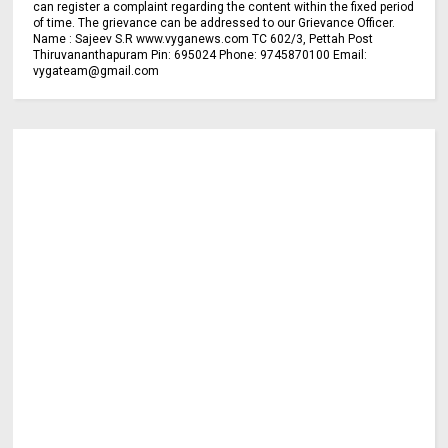
can register a complaint regarding the content within the fixed period
of time. The grievance can be addressed to our Grievance Officer.
Name : Sajeev S.R www.vyganews.com TC 602/3, Pettah Post
Thiruvananthapuram Pin: 695024 Phone: 9745870100 Email:
vygateam@gmail.com