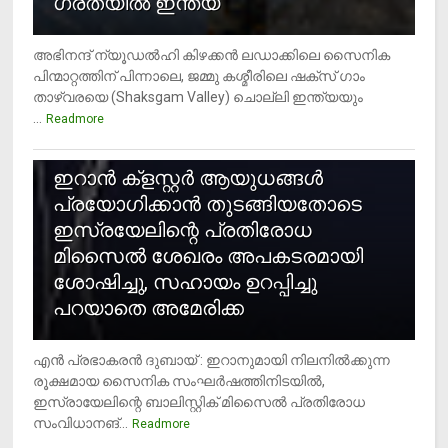
ഗ്രതയിൽ ഇന്ത്യ
അഭിനന്ദ് ന്യൂഡൽഹി കിഴക്കൻ ലഡാക്കിലെ സൈനിക
പിന്മാറ്റത്തിന് പിന്നാലെ, ജമ്മു കശ്മീരിലെ ഷക്സ് ​ഗാം
താഴ്‌വരയെ (Shaksgam Valley) ചൊല്ലി ഇന്ത്യയും
...
Readmore
2
ഇറാന്‍ ക്‌ളസ്റ്റര്‍ ആയുധങ്ങള്‍
പ്രയോഗിക്കാന്‍ തുടങ്ങിയതോടെ
ഇസ്രയേലിന്റെ പ്രതിരോധ
മിസൈല്‍ ശേഖരം അപകടരമായി
ശോഷിച്ചു, സഹായം ഉറപ്പിച്ചു
പറയാതെ അമേരിക്ക
എന്‍ പ്രഭാകരന്‍ ദുബായ് : ഇറാനുമായി നിലനില്‍ക്കുന്ന
രൂക്ഷമായ സൈനിക സംഘര്‍ഷത്തിനിടയില്‍,
ഇസ്രായേലിന്റെ ബാലിസ്റ്റിക് മിസൈല്‍ പ്രതിരോധ
സംവിധാനങ്...
Readmore