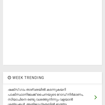
WEEK TRENDING
ഷക്സ് ​ഗാം താഴ്‌വരയിൽ കടന്നുകയറി
പാകിസ്ഥാനിലേക്ക് ചൈനയുടെ റോഡ് നിർമാണം,
സിയാചിനെ രണ്ടു വശത്തുനിന്നും വളയാൻ
ശത്രുക്കൾ, അതിജാ​ഗ്രതയിൽ ഇന്ത്യ