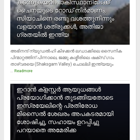
കടന്നുകയറി പാകിസ്ഥാനിലേക്ക്
ചൈനയുടെ റോഡ് നിർമാണം,
സിയാചിനെ രണ്ടു വശത്തുനിന്നും
വളയാൻ ശത്രുക്കൾ, അതിജാ​
ഗ്രതയിൽ ഇന്ത്യ
അഭിനന്ദ് ന്യൂഡൽഹി കിഴക്കൻ ലഡാക്കിലെ സൈനിക
പിന്മാറ്റത്തിന് പിന്നാലെ, ജമ്മു കശ്മീരിലെ ഷക്സ് ​ഗാം
താഴ്‌വരയെ (Shaksgam Valley) ചൊല്ലി ഇന്ത്യയും
...
Readmore
2
ഇറാന്‍ ക്‌ളസ്റ്റര്‍ ആയുധങ്ങള്‍
പ്രയോഗിക്കാന്‍ തുടങ്ങിയതോടെ
ഇസ്രയേലിന്റെ പ്രതിരോധ
മിസൈല്‍ ശേഖരം അപകടരമായി
ശോഷിച്ചു, സഹായം ഉറപ്പിച്ചു
പറയാതെ അമേരിക്ക