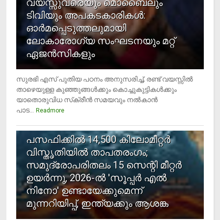
വയസ്സുവരെയും മൊബൈലും
ടിവിയും അപകടകാരികള്‍:
ഓര്‍മപ്പെടുത്തലുമായി
ലോകാരോഗ്യ സംഘടനയും മറ്റ്
ഏജന്‍സികളും
സുരഭി എസ് പുതിയ പഠനം അനുസരിച്ച്, രണ്ട് വയസ്സില്‍
താഴെയുള്ള കുഞ്ഞുങ്ങള്‍ക്കും കൊച്ചുകുട്ടികള്‍ക്കും
യാതൊരുവിധ സ്‌ക്രീന്‍ സമയവും നല്‍കാന്‍
പാട...
Readmore
5
പസഫിക്കില്‍ 14,500 കിലോമീറ്റര്‍
വിസ്തൃതിയില്‍ താപതരംഗം;
സമുദ്രോപരിതലം 15 സെന്റി മീറ്റര്‍
ഉയര്‍ന്നു, 2026-ല്‍ 'സൂപ്പര്‍ എല്‍
നിനോ' ഉണ്ടായേക്കുമെന്ന്
മുന്നറിയിപ്പ്, ഇന്ത്യക്കും ആശങ്ക