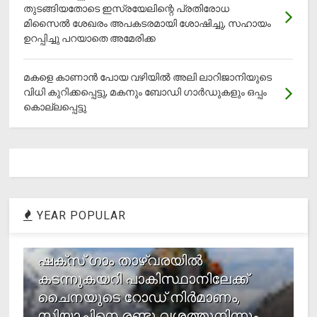
തുടങ്ങിയതോടെ ഇസ്രയേലിന്റെ പ്രതിരോധ
മിസൈല്‍ ശേഖരം അപകടരമായി ശോഷിച്ചു, സഹായം
ഉറപ്പിച്ചു പറയാതെ അമേരിക്ക
മകളെ കാണാന്‍ പോയ വഴിയില്‍ അലി ലാറിജാനിയുടെ
വിധി കുറിക്കപ്പെട്ടു, മകനും ബോഡി ഗാര്‍ഡുകളും ഒപ്പം
കൊല്ലപ്പെട്ടു
YEAR POPULAR
1
ഷക്സ് ​ഗാം താഴ്‌വരയിൽ
കടന്നുകയറി പാകിസ്ഥാനിലേക്ക്
ചൈനയുടെ റോഡ് നിർമാണം,
സിയാചിനെ രണ്ടു വശത്തുനിന്നും