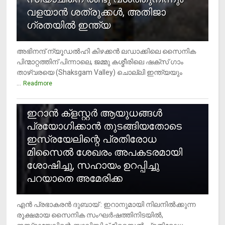
വളയാൻ ശത്രുക്കൾ, അതിജാ​
ഗ്രതയിൽ ഇന്ത്യ
അഭിനന്ദ് ന്യൂഡൽഹി കിഴക്കൻ ലഡാക്കിലെ സൈനിക
പിന്മാറ്റത്തിന് പിന്നാലെ, ജമ്മു കശ്മീരിലെ ഷക്സ് ​ഗാം
താഴ്‌വരയെ (Shaksgam Valley) ചൊല്ലി ഇന്ത്യയും
...
Readmore
2
ഇറാന്‍ ക്‌ളസ്റ്റര്‍ ആയുധങ്ങള്‍
പ്രയോഗിക്കാന്‍ തുടങ്ങിയതോടെ
ഇസ്രയേലിന്റെ പ്രതിരോധ
മിസൈല്‍ ശേഖരം അപകടരമായി
ശോഷിച്ചു, സഹായം ഉറപ്പിച്ചു
പറയാതെ അമേരിക്ക
എന്‍ പ്രഭാകരന്‍ ദുബായ് : ഇറാനുമായി നിലനില്‍ക്കുന്ന
രൂക്ഷമായ സൈനിക സംഘര്‍ഷത്തിനിടയില്‍,