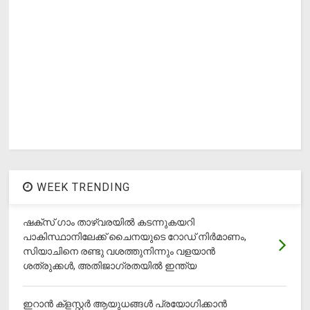
WEEK TRENDING
ഷക്സ് ​ഗാം താഴ്‌വരയിൽ കടന്നുകയറി
പാകിസ്ഥാനിലേക്ക് ചൈനയുടെ റോഡ് നിർമാണം,
സിയാചിനെ രണ്ടു വശത്തുനിന്നും വളയാൻ
ശത്രുക്കൾ, അതിജാ​ഗ്രതയിൽ ഇന്ത്യ
ഇറാന്‍ ക്‌ളസ്റ്റര്‍ ആയുധങ്ങള്‍ പ്രയോഗിക്കാന്‍