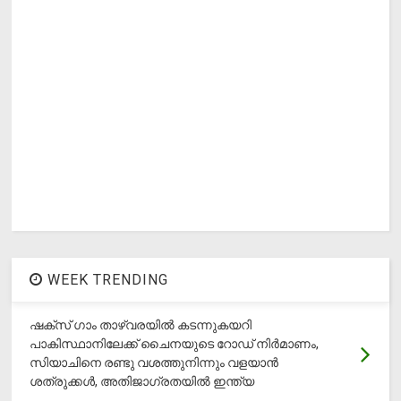
WEEK TRENDING
ഷക്സ് ​ഗാം താഴ്‌വരയിൽ കടന്നുകയറി
പാകിസ്ഥാനിലേക്ക് ചൈനയുടെ റോഡ് നിർമാണം,
സിയാചിനെ രണ്ടു വശത്തുനിന്നും വളയാൻ
ശത്രുക്കൾ, അതിജാ​ഗ്രതയിൽ ഇന്ത്യ