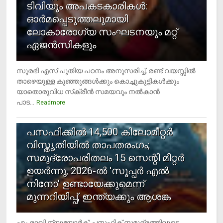
ടിവിയും അപകടകാരികള്‍:
ഓര്‍മപ്പെടുത്തലുമായി
ലോകാരോഗ്യ സംഘടനയും മറ്റ്
ഏജന്‍സികളും
സുരഭി എസ് പുതിയ പഠനം അനുസരിച്ച്, രണ്ട് വയസ്സില്‍
താഴെയുള്ള കുഞ്ഞുങ്ങള്‍ക്കും കൊച്ചുകുട്ടികള്‍ക്കും
യാതൊരുവിധ സ്‌ക്രീന്‍ സമയവും നല്‍കാന്‍
പാട...
Readmore
5
പസഫിക്കില്‍ 14,500 കിലോമീറ്റര്‍
വിസ്തൃതിയില്‍ താപതരംഗം;
സമുദ്രോപരിതലം 15 സെന്റി മീറ്റര്‍
ഉയര്‍ന്നു, 2026-ല്‍ 'സൂപ്പര്‍ എല്‍
നിനോ' ഉണ്ടായേക്കുമെന്ന്
മുന്നറിയിപ്പ്, ഇന്ത്യക്കും ആശങ്ക
എം രാഖി ന്യൂയോര്‍ക്: പസഫിക് സമുദ്രത്തിലൂടെ