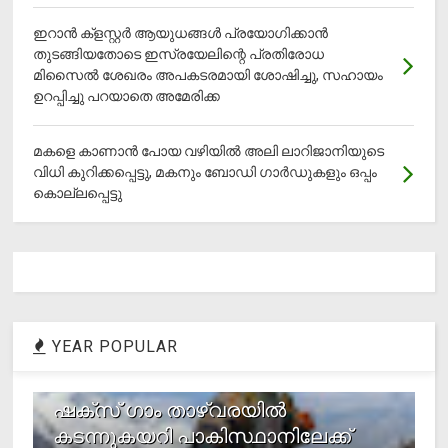
ഇറാന്‍ ക്‌ളസ്റ്റര്‍ ആയുധങ്ങള്‍ പ്രയോഗിക്കാന്‍
തുടങ്ങിയതോടെ ഇസ്രയേലിന്റെ പ്രതിരോധ
മിസൈല്‍ ശേഖരം അപകടരമായി ശോഷിച്ചു, സഹായം
ഉറപ്പിച്ചു പറയാതെ അമേരിക്ക
മകളെ കാണാന്‍ പോയ വഴിയില്‍ അലി ലാറിജാനിയുടെ
വിധി കുറിക്കപ്പെട്ടു, മകനും ബോഡി ഗാര്‍ഡുകളും ഒപ്പം
കൊല്ലപ്പെട്ടു
YEAR POPULAR
1
ഷക്സ് ​ഗാം താഴ്‌വരയിൽ
കടന്നുകയറി പാകിസ്ഥാനിലേക്ക്