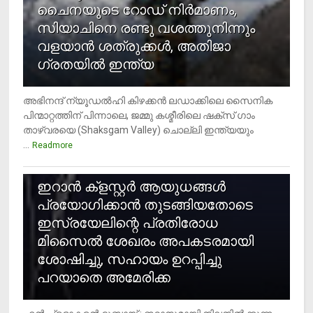
ചൈനയുടെ റോഡ് നിർമാണം,
സിയാചിനെ രണ്ടു വശത്തുനിന്നും
വളയാൻ ശത്രുക്കൾ, അതിജാ​
ഗ്രതയിൽ ഇന്ത്യ
അഭിനന്ദ് ന്യൂഡൽഹി കിഴക്കൻ ലഡാക്കിലെ സൈനിക
പിന്മാറ്റത്തിന് പിന്നാലെ, ജമ്മു കശ്മീരിലെ ഷക്സ് ​ഗാം
താഴ്‌വരയെ (Shaksgam Valley) ചൊല്ലി ഇന്ത്യയും
...
Readmore
2
ഇറാന്‍ ക്‌ളസ്റ്റര്‍ ആയുധങ്ങള്‍
പ്രയോഗിക്കാന്‍ തുടങ്ങിയതോടെ
ഇസ്രയേലിന്റെ പ്രതിരോധ
മിസൈല്‍ ശേഖരം അപകടരമായി
ശോഷിച്ചു, സഹായം ഉറപ്പിച്ചു
പറയാതെ അമേരിക്ക