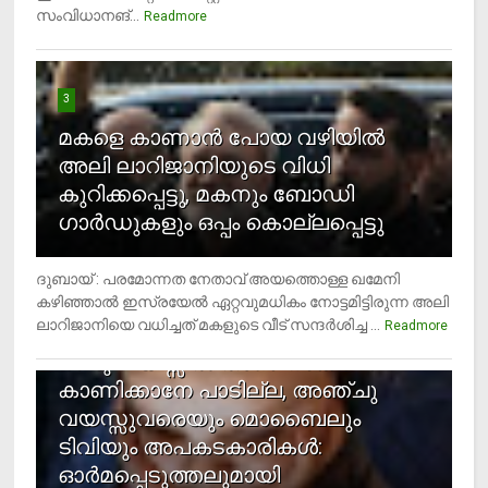
സംവിധാനങ്...
Readmore
3
മകളെ കാണാന്‍ പോയ വഴിയില്‍
അലി ലാറിജാനിയുടെ വിധി
കുറിക്കപ്പെട്ടു, മകനും ബോഡി
ഗാര്‍ഡുകളും ഒപ്പം കൊല്ലപ്പെട്ടു
ദുബായ് : പരമോന്നത നേതാവ് അയത്തൊള്ള ഖമേനി
കഴിഞ്ഞാല്‍ ഇസ്രയേല്‍ ഏറ്റവുമധികം നോട്ടമിട്ടിരുന്ന അലി
ലാറിജാനിയെ വധിച്ചത് മകളുടെ വീട് സന്ദര്‍ശിച്ച ...
4
Readmore
രണ്ടു വയസ്സില്‍ താഴെ സ്‌ക്രീന്‍
കാണിക്കാനേ പാടില്ല, അഞ്ചു
വയസ്സുവരെയും മൊബൈലും
ടിവിയും അപകടകാരികള്‍:
ഓര്‍മപ്പെടുത്തലുമായി