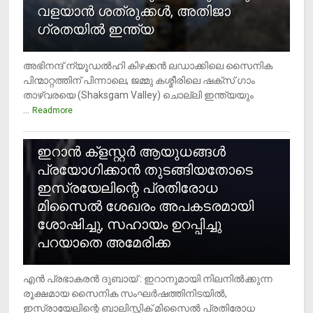
വളയാൻ ശത്രുക്കൾ, അതിജാ​
ഗ്രതയിൽ ഇന്ത്യ
അഭിനന്ദ് ന്യൂഡൽഹി കിഴക്കൻ ലഡാക്കിലെ സൈനിക
പിന്മാറ്റത്തിന് പിന്നാലെ, ജമ്മു കശ്മീരിലെ ഷക്സ് ​ഗാം
താഴ്‌വരയെ (Shaksgam Valley) ചൊല്ലി ഇന്ത്യയും
...
Readmore
2
ഇറാന്‍ ക്‌ളസ്റ്റര്‍ ആയുധങ്ങള്‍
പ്രയോഗിക്കാന്‍ തുടങ്ങിയതോടെ
ഇസ്രയേലിന്റെ പ്രതിരോധ
മിസൈല്‍ ശേഖരം അപകടരമായി
ശോഷിച്ചു, സഹായം ഉറപ്പിച്ചു
പറയാതെ അമേരിക്ക
എന്‍ പ്രഭാകരന്‍ ദുബായ് : ഇറാനുമായി നിലനില്‍ക്കുന്ന
രൂക്ഷമായ സൈനിക സംഘര്‍ഷത്തിനിടയില്‍,
ഇസ്രായേലിന്റെ ബാലിസ്റ്റിക് മിസൈല്‍ പ്രതിരോധ