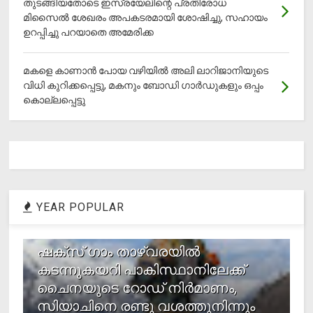
തുടങ്ങിയതോടെ ഇസ്രയേലിന്റെ പ്രതിരോധ
മിസൈല്‍ ശേഖരം അപകടരമായി ശോഷിച്ചു, സഹായം
ഉറപ്പിച്ചു പറയാതെ അമേരിക്ക
മകളെ കാണാന്‍ പോയ വഴിയില്‍ അലി ലാറിജാനിയുടെ
വിധി കുറിക്കപ്പെട്ടു, മകനും ബോഡി ഗാര്‍ഡുകളും ഒപ്പം
കൊല്ലപ്പെട്ടു
YEAR POPULAR
1
ഷക്സ് ​ഗാം താഴ്‌വരയിൽ
കടന്നുകയറി പാകിസ്ഥാനിലേക്ക്
ചൈനയുടെ റോഡ് നിർമാണം,
സിയാചിനെ രണ്ടു വശത്തുനിന്നും