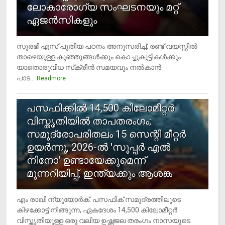
ലോകാരോഗ്യ സംഘടനയും മറ്റ്
ഏജന്‍സികളും
സുരഭി എസ് പുതിയ പഠനം അനുസരിച്ച്, രണ്ട് വയസ്സില്‍
താഴെയുള്ള കുഞ്ഞുങ്ങള്‍ക്കും കൊച്ചുകുട്ടികള്‍ക്കും
യാതൊരുവിധ സ്‌ക്രീന്‍ സമയവും നല്‍കാന്‍
പാട...
Readmore
5
പസഫിക്കില്‍ 14,500 കിലോമീറ്റര്‍
വിസ്തൃതിയില്‍ താപതരംഗം;
സമുദ്രോപരിതലം 15 സെന്റി മീറ്റര്‍
ഉയര്‍ന്നു, 2026-ല്‍ 'സൂപ്പര്‍ എല്‍
നിനോ' ഉണ്ടായേക്കുമെന്ന്
മുന്നറിയിപ്പ്, ഇന്ത്യക്കും ആശങ്ക
എം രാഖി ന്യൂയോര്‍ക്: പസഫിക് സമുദ്രത്തിലൂടെ
കിഴക്കോട്ട് നീങ്ങുന്ന, ഏകദേശം 14,500 കിലോമീറ്റര്‍
വിസ്തൃതിയുള്ള ഒരു വലിയ ഉഷ്ണജല തരംഗം നാസയുടെ