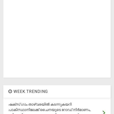
WEEK TRENDING
ഷക്സ് ​ഗാം താഴ്‌വരയിൽ കടന്നുകയറി
പാകിസ്ഥാനിലേക്ക് ചൈനയുടെ റോഡ് നിർമാണം,