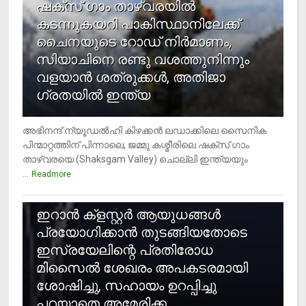
ഷക്സ് ​ഗാം താഴ്‌വരയിൽ
കടന്നുകയറി പാകിസ്ഥാനിലേക്ക്
ചൈനയുടെ റോഡ് നിർമാണം,
സിയാചിനെ രണ്ടു വശത്തുനിന്നും
വളയാൻ ശത്രുക്കൾ, അതിജാ​
ഗ്രതയിൽ ഇന്ത്യ
അഭിനന്ദ് ന്യൂഡൽഹി കിഴക്കൻ ലഡാക്കിലെ സൈനിക
പിന്മാറ്റത്തിന് പിന്നാലെ, ജമ്മു കശ്മീരിലെ ഷക്സ് ​ഗാം
താഴ്‌വരയെ (Shaksgam Valley) ചൊല്ലി ഇന്ത്യയും
...
Readmore
2
ഇറാന്‍ ക്‌ളസ്റ്റര്‍ ആയുധങ്ങള്‍
പ്രയോഗിക്കാന്‍ തുടങ്ങിയതോടെ
ഇസ്രയേലിന്റെ പ്രതിരോധ
മിസൈല്‍ ശേഖരം അപകടരമായി
ശോഷിച്ചു, സഹായം ഉറപ്പിച്ചു
പറയാതെ അമേരിക്ക