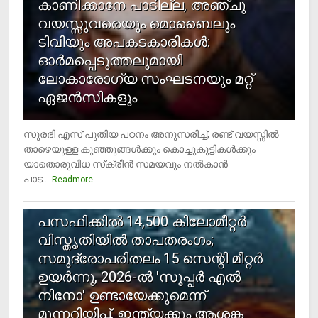
കാണിക്കാനേ പാടില്ല, അഞ്ചു
വയസ്സുവരെയും മൊബൈലും
ടിവിയും അപകടകാരികള്‍:
ഓര്‍മപ്പെടുത്തലുമായി
ലോകാരോഗ്യ സംഘടനയും മറ്റ്
ഏജന്‍സികളും
സുരഭി എസ് പുതിയ പഠനം അനുസരിച്ച്, രണ്ട് വയസ്സില്‍
താഴെയുള്ള കുഞ്ഞുങ്ങള്‍ക്കും കൊച്ചുകുട്ടികള്‍ക്കും
യാതൊരുവിധ സ്‌ക്രീന്‍ സമയവും നല്‍കാന്‍
പാട...
Readmore
5
പസഫിക്കില്‍ 14,500 കിലോമീറ്റര്‍
വിസ്തൃതിയില്‍ താപതരംഗം;
സമുദ്രോപരിതലം 15 സെന്റി മീറ്റര്‍
ഉയര്‍ന്നു, 2026-ല്‍ 'സൂപ്പര്‍ എല്‍
നിനോ' ഉണ്ടായേക്കുമെന്ന്
മുന്നറിയിപ്പ്, ഇന്ത്യക്കും ആശങ്ക