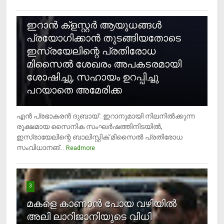
2
ഇറാന്‍ ക്‌ളസ്റ്റര്‍ ആയുധങ്ങള്‍
പ്രയോഗിക്കാന്‍ തുടങ്ങിയതോടെ
ഇസ്രയേലിന്റെ പ്രതിരോധ
മിസൈല്‍ ശേഖരം അപകടരമായി
ശോഷിച്ചു, സഹായം ഉറപ്പിച്ചു
പറയാതെ അമേരിക്ക
എന്‍ പ്രഭാകരന്‍ ദുബായ് : ഇറാനുമായി നിലനില്‍ക്കുന്ന
രൂക്ഷമായ സൈനിക സംഘര്‍ഷത്തിനിടയില്‍,
ഇസ്രായേലിന്റെ ബാലിസ്റ്റിക് മിസൈല്‍ പ്രതിരോധ
സംവിധാനങ്...
Readmore
3
മകളെ കാണാന്‍ പോയ വഴിയില്‍
അലി ലാറിജാനിയുടെ വിധി