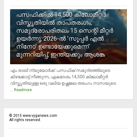
5
പസഫിക്കില്‍ 14,500 കിലോമീറ്റര്‍
വിസ്തൃതിയില്‍ താപതരംഗം;
സമുദ്രോപരിതലം 15 സെന്റി മീറ്റര്‍
ഉയര്‍ന്നു, 2026-ല്‍ 'സൂപ്പര്‍ എല്‍
നിനോ' ഉണ്ടായേക്കുമെന്ന്
മുന്നറിയിപ്പ്, ഇന്ത്യക്കും ആശങ്ക
എം രാഖി ന്യൂയോര്‍ക്: പസഫിക് സമുദ്രത്തിലൂടെ
കിഴക്കോട്ട് നീങ്ങുന്ന, ഏകദേശം 14,500 കിലോമീറ്റര്‍
വിസ്തൃതിയുള്ള ഒരു വലിയ ഉഷ്ണജല തരംഗം നാസയുടെ
...
Readmore
©
2015
www.vyganews.com
All rights reserved.