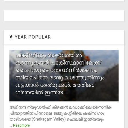
YEAR POPULAR
1
ഷക്സ് ​ഗാം താഴ്‌വരയിൽ
കടന്നുകയറി പാകിസ്ഥാനിലേക്ക്
ചൈനയുടെ റോഡ് നിർമാണം,
സിയാചിനെ രണ്ടു വശത്തുനിന്നും
വളയാൻ ശത്രുക്കൾ, അതിജാ​
ഗ്രതയിൽ ഇന്ത്യ
അഭിനന്ദ് ന്യൂഡൽഹി കിഴക്കൻ ലഡാക്കിലെ സൈനിക
പിന്മാറ്റത്തിന് പിന്നാലെ, ജമ്മു കശ്മീരിലെ ഷക്സ് ​ഗാം
താഴ്‌വരയെ (Shaksgam Valley) ചൊല്ലി ഇന്ത്യയും
...
Readmore