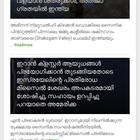
വളയാൻ ശത്രുക്കൾ, അതിജാ​
ഗ്രതയിൽ ഇന്ത്യ
അഭിനന്ദ് ന്യൂഡൽഹി കിഴക്കൻ ലഡാക്കിലെ സൈനിക
പിന്മാറ്റത്തിന് പിന്നാലെ, ജമ്മു കശ്മീരിലെ ഷക്സ് ​ഗാം
താഴ്‌വരയെ (Shaksgam Valley) ചൊല്ലി ഇന്ത്യയും
...
Readmore
2
ഇറാന്‍ ക്‌ളസ്റ്റര്‍ ആയുധങ്ങള്‍
പ്രയോഗിക്കാന്‍ തുടങ്ങിയതോടെ
ഇസ്രയേലിന്റെ പ്രതിരോധ
മിസൈല്‍ ശേഖരം അപകടരമായി
ശോഷിച്ചു, സഹായം ഉറപ്പിച്ചു
പറയാതെ അമേരിക്ക
എന്‍ പ്രഭാകരന്‍ ദുബായ് : ഇറാനുമായി നിലനില്‍ക്കുന്ന
രൂക്ഷമായ സൈനിക സംഘര്‍ഷത്തിനിടയില്‍,
ഇസ്രായേലിന്റെ ബാലിസ്റ്റിക് മിസൈല്‍ പ്രതിരോധ