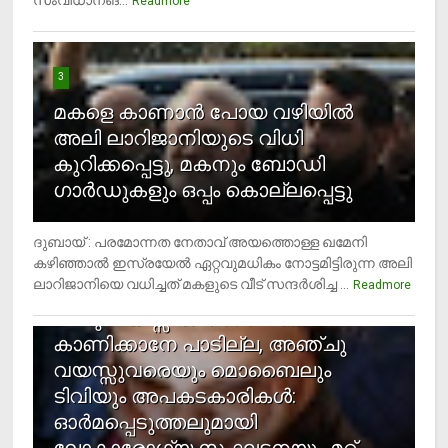
സംവിധാനങ്...
Readmore
3
മകളെ കാണാന്‍ പോയ വഴിയില്‍
അലി ലാറിജാനിയുടെ വിധി
കുറിക്കപ്പെട്ടു, മകനും ബോഡി
ഗാര്‍ഡുകളും ഒപ്പം കൊല്ലപ്പെട്ടു
ദുബായ് : പരമോന്നത നേതാവ് അയത്തൊള്ള ഖമേനി
കഴിഞ്ഞാല്‍ ഇസ്രയേല്‍ ഏറ്റവുമധികം നോട്ടമിട്ടിരുന്ന അലി
ലാറിജാനിയെ വധിച്ചത് മകളുടെ വീട് സന്ദര്‍ശിച്ച ...
4
Readmore
രണ്ടു വയസ്സില്‍ താഴെ സ്‌ക്രീന്‍
കാണിക്കാനേ പാടില്ല, അഞ്ചു
വയസ്സുവരെയും മൊബൈലും
ടിവിയും അപകടകാരികള്‍:
ഓര്‍മപ്പെടുത്തലുമായി