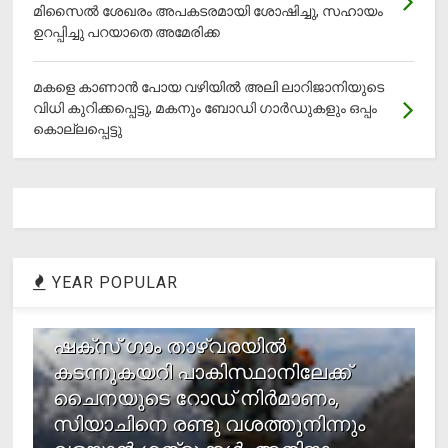
മിസൈല്‍ ശേഖരം അപകടരമായി ശോഷിച്ചു, സഹായം
ഉറപ്പിച്ചു പറയാതെ അമേരിക്ക
മകളെ കാണാന്‍ പോയ വഴിയില്‍ അലി ലാറിജാനിയുടെ
വിധി കുറിക്കപ്പെട്ടു, മകനും ബോഡി ഗാര്‍ഡുകളും ഒപ്പം
കൊല്ലപ്പെട്ടു
YEAR POPULAR
1
ഷക്സ് ​ഗാം താഴ്‌വരയിൽ
കടന്നുകയറി പാകിസ്ഥാനിലേക്ക്
ചൈനയുടെ റോഡ് നിർമാണം,
സിയാചിനെ രണ്ടു വശത്തുനിന്നും