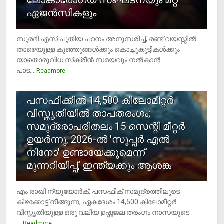
ലോകാരോഗ്യ സംഘടനയും മറ്റ്
ഏജന്‍സികളും
സുരഭി എസ് പുതിയ പഠനം അനുസരിച്ച്, രണ്ട് വയസ്സില്‍
താഴെയുള്ള കുഞ്ഞുങ്ങള്‍ക്കും കൊച്ചുകുട്ടികള്‍ക്കും
യാതൊരുവിധ സ്‌ക്രീന്‍ സമയവും നല്‍കാന്‍
പാട...
Readmore
5
പസഫിക്കില്‍ 14,500 കിലോമീറ്റര്‍
വിസ്തൃതിയില്‍ താപതരംഗം;
സമുദ്രോപരിതലം 15 സെന്റി മീറ്റര്‍
ഉയര്‍ന്നു, 2026-ല്‍ 'സൂപ്പര്‍ എല്‍
നിനോ' ഉണ്ടായേക്കുമെന്ന്
മുന്നറിയിപ്പ്, ഇന്ത്യക്കും ആശങ്ക
എം രാഖി ന്യൂയോര്‍ക്: പസഫിക് സമുദ്രത്തിലൂടെ
കിഴക്കോട്ട് നീങ്ങുന്ന, ഏകദേശം 14,500 കിലോമീറ്റര്‍
വിസ്തൃതിയുള്ള ഒരു വലിയ ഉഷ്ണജല തരംഗം നാസയുടെ
...
Readmore