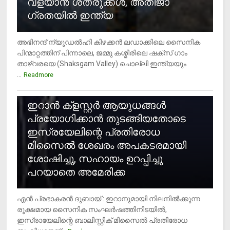
വളയാൻ ശത്രുക്കൾ, അതിജാ​
ഗ്രതയിൽ ഇന്ത്യ
അഭിനന്ദ് ന്യൂഡൽഹി കിഴക്കൻ ലഡാക്കിലെ സൈനിക
പിന്മാറ്റത്തിന് പിന്നാലെ, ജമ്മു കശ്മീരിലെ ഷക്സ് ​ഗാം
താഴ്‌വരയെ (Shaksgam Valley) ചൊല്ലി ഇന്ത്യയും
...
Readmore
2
ഇറാന്‍ ക്‌ളസ്റ്റര്‍ ആയുധങ്ങള്‍
പ്രയോഗിക്കാന്‍ തുടങ്ങിയതോടെ
ഇസ്രയേലിന്റെ പ്രതിരോധ
മിസൈല്‍ ശേഖരം അപകടരമായി
ശോഷിച്ചു, സഹായം ഉറപ്പിച്ചു
പറയാതെ അമേരിക്ക
എന്‍ പ്രഭാകരന്‍ ദുബായ് : ഇറാനുമായി നിലനില്‍ക്കുന്ന
രൂക്ഷമായ സൈനിക സംഘര്‍ഷത്തിനിടയില്‍,
ഇസ്രായേലിന്റെ ബാലിസ്റ്റിക് മിസൈല്‍ പ്രതിരോധ