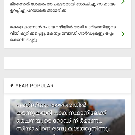
മിസൈല്‍ ശേഖരം അപകടരമായി ശോഷിച്ചു, സഹായം
ഉറപ്പിച്ചു പറയാതെ അമേരിക്ക
മകളെ കാണാന്‍ പോയ വഴിയില്‍ അലി ലാറിജാനിയുടെ
വിധി കുറിക്കപ്പെട്ടു, മകനും ബോഡി ഗാര്‍ഡുകളും ഒപ്പം
കൊല്ലപ്പെട്ടു
YEAR POPULAR
1
ഷക്സ് ​ഗാം താഴ്‌വരയിൽ
കടന്നുകയറി പാകിസ്ഥാനിലേക്ക്
ചൈനയുടെ റോഡ് നിർമാണം,
സിയാചിനെ രണ്ടു വശത്തുനിന്നും