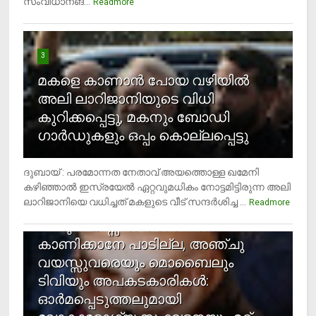
സംവിധാനങ്...
Readmore
3
മകളെ കാണാന്‍ പോയ വഴിയില്‍
അലി ലാറിജാനിയുടെ വിധി
കുറിക്കപ്പെട്ടു, മകനും ബോഡി
ഗാര്‍ഡുകളും ഒപ്പം കൊല്ലപ്പെട്ടു
ദുബായ് : പരമോന്നത നേതാവ് അയത്തൊള്ള ഖമേനി
കഴിഞ്ഞാല്‍ ഇസ്രയേല്‍ ഏറ്റവുമധികം നോട്ടമിട്ടിരുന്ന അലി
ലാറിജാനിയെ വധിച്ചത് മകളുടെ വീട് സന്ദര്‍ശിച്ച ...
4
Readmore
രണ്ടു വയസ്സില്‍ താഴെ സ്‌ക്രീന്‍
കാണിക്കാനേ പാടില്ല, അഞ്ചു
വയസ്സുവരെയും മൊബൈലും
ടിവിയും അപകടകാരികള്‍:
ഓര്‍മപ്പെടുത്തലുമായി