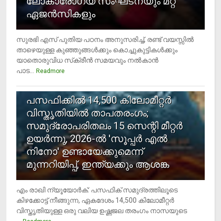
ലോകാരോഗ്യ സംഘടനയും മറ്റ്
ഏജന്‍സികളും
സുരഭി എസ് പുതിയ പഠനം അനുസരിച്ച്, രണ്ട് വയസ്സില്‍
താഴെയുള്ള കുഞ്ഞുങ്ങള്‍ക്കും കൊച്ചുകുട്ടികള്‍ക്കും
യാതൊരുവിധ സ്‌ക്രീന്‍ സമയവും നല്‍കാന്‍
പാട...
Readmore
5
പസഫിക്കില്‍ 14,500 കിലോമീറ്റര്‍
വിസ്തൃതിയില്‍ താപതരംഗം;
സമുദ്രോപരിതലം 15 സെന്റി മീറ്റര്‍
ഉയര്‍ന്നു, 2026-ല്‍ 'സൂപ്പര്‍ എല്‍
നിനോ' ഉണ്ടായേക്കുമെന്ന്
മുന്നറിയിപ്പ്, ഇന്ത്യക്കും ആശങ്ക
എം രാഖി ന്യൂയോര്‍ക്: പസഫിക് സമുദ്രത്തിലൂടെ
കിഴക്കോട്ട് നീങ്ങുന്ന, ഏകദേശം 14,500 കിലോമീറ്റര്‍
വിസ്തൃതിയുള്ള ഒരു വലിയ ഉഷ്ണജല തരംഗം നാസയുടെ
...