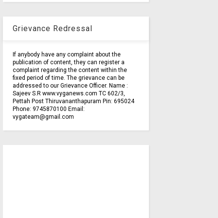
Grievance Redressal
If anybody have any complaint about the
publication of content, they can register a
complaint regarding the content within the
fixed period of time. The grievance can be
addressed to our Grievance Officer. Name :
Sajeev S.R www.vyganews.com TC 602/3,
Pettah Post Thiruvananthapuram Pin: 695024
Phone: 9745870100 Email:
vygateam@gmail.com